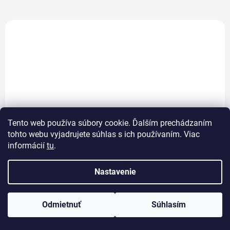
Tento web používa súbory cookie. Ďalším prechádzaním
tohto webu vyjadrujete súhlas s ich používaním. Viac
informácií
tu
.
Typy dlažieb
Nastavenie
Pokiaľ sa práve rozhodujete, aký typ dlažby kúpite pre
svoj projekt, môžete narážať na príliš veľké množstvo
Odmietnuť
Súhlasím
možností, v ktorom je ťažké sa ...