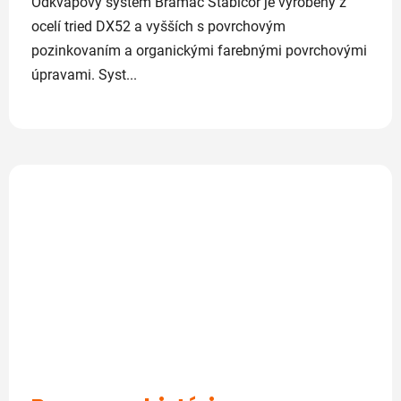
Odkvapový systém Bramac Stabicor je vyrobený z
ocelí tried DX52 a vyšších s povrchovým
pozinkovaním a organickými farebnými povrchovými
úpravami. Syst...