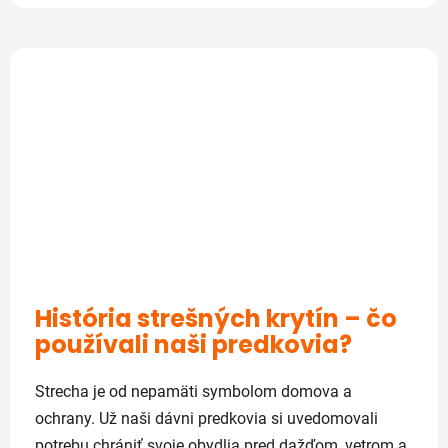
História strešných krytín – čo
používali naši predkovia?
Strecha je od nepamäti symbolom domova a
ochrany. Už naši dávni predkovia si uvedomovali
potrebu chrániť svoje obydlia pred dažďom, vetrom a