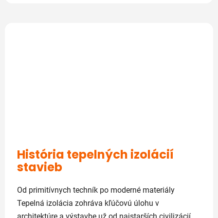
História tepelných izolácií
stavieb
Od primitívnych techník po moderné materiály
Tepelná izolácia zohráva kľúčovú úlohu v
architektúre a výstavbe už od najstarších civilizácií.