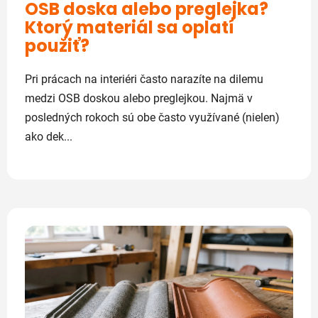
OSB doska alebo preglejka?
v
Ktorý materiál sa oplatí
použiť?
Pri prácach na interiéri často narazíte na dilemu
medzi OSB doskou alebo preglejkou. Najmä v
posledných rokoch sú obe často využívané (nielen)
ako dek...