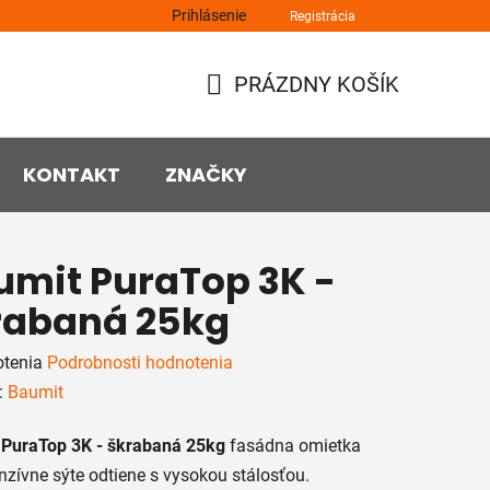
Prihlásenie
Registrácia
PRÁZDNY KOŠÍK
NÁKUPNÝ
KOŠÍK
KONTAKT
ZNAČKY
umit PuraTop 3K -
rabaná 25kg
rné
otenia
Podrobnosti hodnotenia
enie
:
Baumit
tu
 PuraTop 3K - škrabaná 25kg
fasádna omietka
enzívne sýte odtiene s vysokou stálosťou.