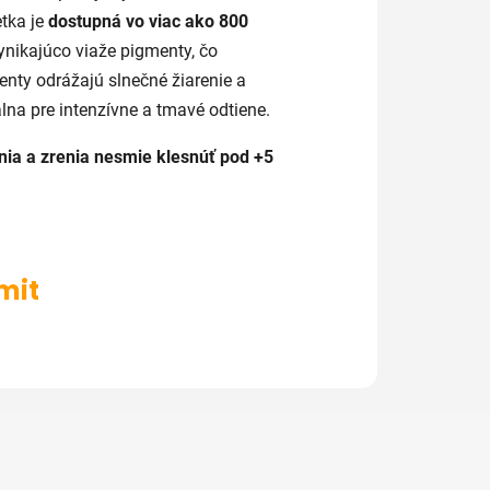
etka je
dostupná vo viac ako 800
ynikajúco viaže pigmenty, čo
enty odrážajú slnečné žiarenie a
lna pre intenzívne a tmavé odtiene.
nia a zrenia nesmie klesnúť pod +5
mit