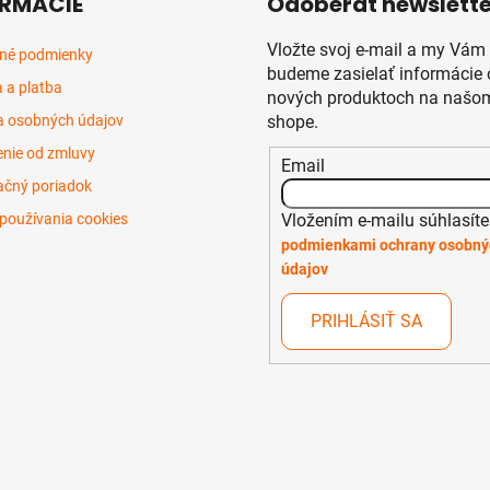
RMÁCIE
Odoberať newslette
Vložte svoj e-mail a my Vám
né podmienky
budeme zasielať informácie 
 a platba
nových produktoch na našom
 osobných údajov
shope.
nie od zmluvy
Email
čný poriadok
Vložením e-mailu súhlasíte
používania cookies
podmienkami ochrany osobný
údajov
PRIHLÁSIŤ SA