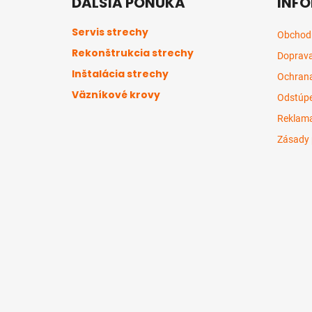
ĎALŠIA PONUKA
INFO
p
ä
Servis strechy
Obchod
t
Rekonštrukcia strechy
Doprava
i
Inštalácia strechy
e
Ochrana
Väzníkové krovy
Odstúpe
Reklama
Zásady 