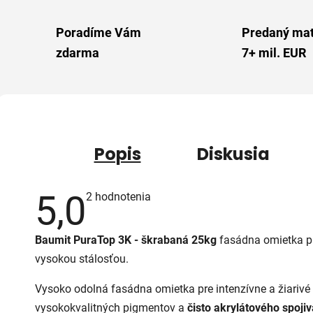
Poradíme Vám
Predaný mat
zdarma
7+ mil. EUR
Popis
Diskusia
5,0
Priemerné
2 hodnotenia
hodnotenie
produktu
je
Baumit PuraTop 3K - škrabaná 25kg
fasádna omietka pr
5,0
z
vysokou stálosťou.
5
hviezdičiek.
Vysoko odolná fasádna omietka pre intenzívne a žiarivé
vysokokvalitných pigmentov a
čisto akrylátového spojiv