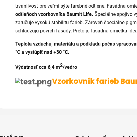
trvanlivosť pre veľmi sýte farebné odtiene. Fasádna omi
odtieňoch vzorkovníka Baumit Life.
Špeciálne spojivo v
zaručuje vysokú stabilitu farieb. Zároveň špeciálne pigm
schladzujú povrch fasády. Preto je fasádna omietka ideá
Teplota vzduchu, materiálu a podkladu počas spracova
°C a vystúpiť nad +30 °C.
2
Výdatnosť cca 6,4 m
/vedro
Vzorkovník farieb Bau