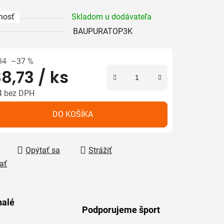
nosť
Skladom u dodávateľa
BAUPURATOP3K
iek.
84
–37 %
8,73
/ ks
4 bez DPH
tková cena:
DO KOŠÍKA
Opýtať sa
Strážiť
ať
alé
Podporujeme šport