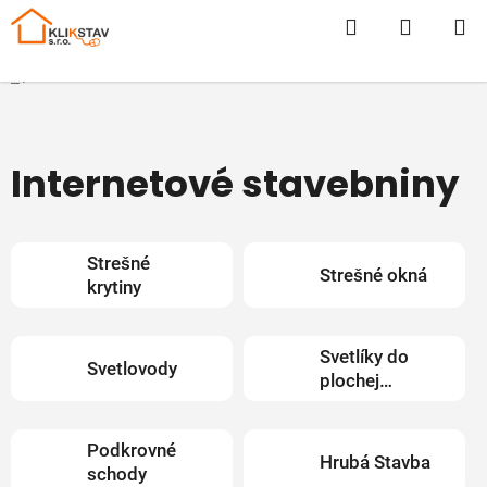
Prejsť
Hľadať
NÁKUP
na
obsah
KOŠÍK
Domov
/
E-SHOP
Internetové stavebniny
Strešné
Strešné okná
krytiny
Svetlíky do
Svetlovody
plochej
strechy
Podkrovné
Hrubá Stavba
schody