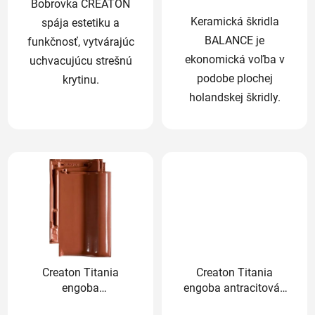
Bobrovka CREATON
Keramická škridla
spája estetiku a
BALANCE je
funkčnosť, vytvárajúc
ekonomická voľba v
uchvacujúcu strešnú
podobe plochej
krytinu.
holandskej škridly.
Creaton Titania
Creaton Titania
engoba
engoba antracitová -
medenočervená -
základná 1/1