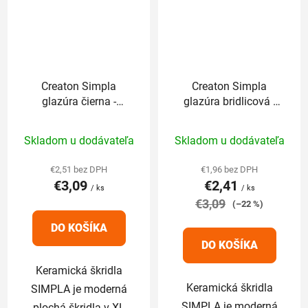
Creaton Simpla
Creaton Simpla
glazúra čierna -
glazúra bridlicová -
základná 1/1
základná 1/1
Priemerné
Priemerné
Skladom u dodávateľa
Skladom u dodávateľa
hodnotenie
hodnotenie
produktu
produktu
€2,51 bez DPH
€1,96 bez DPH
€3,09
€2,41
je
je
/ ks
/ ks
5,0
€3,09
5,0
(–22 %)
z
z
DO KOŠÍKA
5
5
DO KOŠÍKA
hviezdičiek.
hviezdičiek.
Keramická škridla
Keramická škridla
SIMPLA je moderná
SIMPLA je moderná
plochá škridla v XL