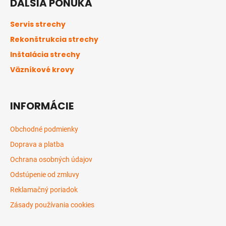
ĎALŠIA PONUKA
p
ä
Servis strechy
t
Rekonštrukcia strechy
i
Inštalácia strechy
e
Väzníkové krovy
INFORMÁCIE
Obchodné podmienky
Doprava a platba
Ochrana osobných údajov
Odstúpenie od zmluvy
Reklamačný poriadok
Zásady používania cookies