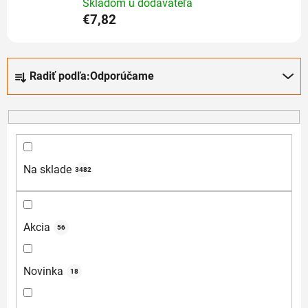
Skladom u dodávateľa
€7,82
R
Radiť podľa:
Odporúčame
a
d
e
n
i
e
Na sklade
3482
p
r
o
Akcia
56
d
u
Novinka
18
k
t