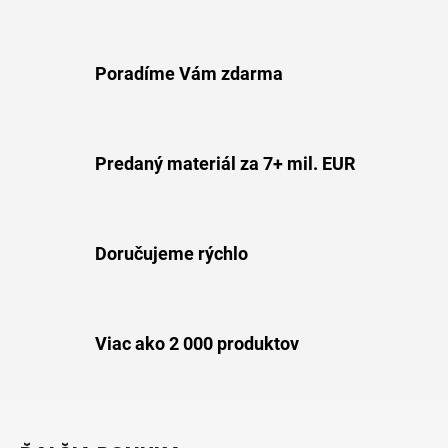
v
k
y
v
Poradíme Vám zdarma
ý
p
i
s
Predaný materiál za 7+ mil. EUR
u
Doručujeme rýchlo
Viac ako 2 000 produktov
Z
á