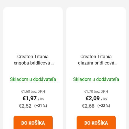
Creaton Titania
Creaton Titania
engoba bridlicová -
glazúra bridlicová
základná 1/1
(finesse) - základná
Priemerné
Priemerné
1/1
Skladom u dodávateľa
Skladom u dodávateľa
hodnotenie
hodnotenie
produktu
produktu
€1,60 bez DPH
€1,70 bez DPH
€1,97
€2,09
je
je
/ ks
/ ks
€2,52
5,0
€2,68
5,0
(–21 %)
(–22 %)
z
z
5
5
DO KOŠÍKA
DO KOŠÍKA
hviezdičiek.
hviezdičiek.