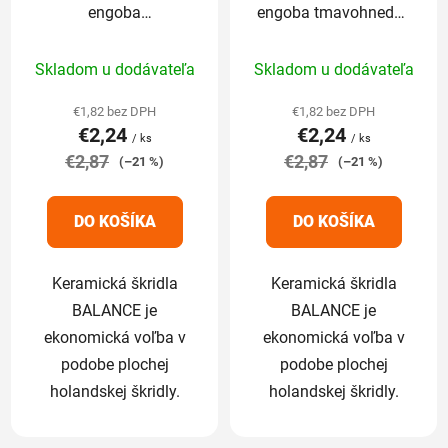
engoba
engoba tmavohnedá -
vínovočervená -
základná 1/1
Priemerné
Priemerné
základná 1/1
Skladom u dodávateľa
Skladom u dodávateľa
hodnotenie
hodnotenie
produktu
produktu
€1,82 bez DPH
€1,82 bez DPH
€2,24
€2,24
je
je
/ ks
/ ks
€2,87
5,0
€2,87
5,0
(–21 %)
(–21 %)
z
z
5
5
DO KOŠÍKA
DO KOŠÍKA
hviezdičiek.
hviezdičiek.
Keramická škridla
Keramická škridla
BALANCE je
BALANCE je
ekonomická voľba v
ekonomická voľba v
podobe plochej
podobe plochej
holandskej škridly.
holandskej škridly.