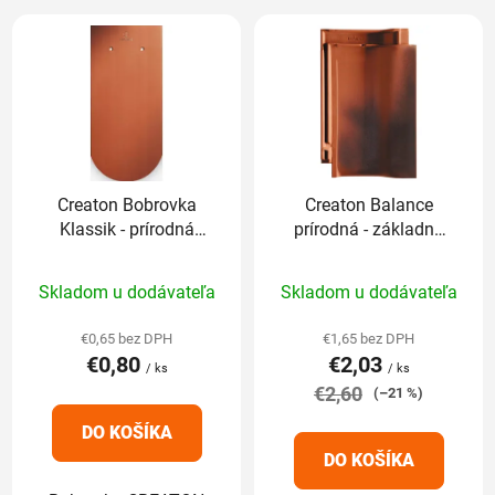
V
ý
p
i
s
p
r
Creaton Bobrovka
Creaton Balance
o
Klassik - prírodná
prírodná - základná
d
červená 1/1
1/1
u
Priemerné
Priemerné
Skladom u dodávateľa
Skladom u dodávateľa
k
hodnotenie
hodnotenie
t
produktu
produktu
€0,65 bez DPH
€1,65 bez DPH
o
€0,80
€2,03
je
je
/ ks
/ ks
v
5,0
€2,60
5,0
(–21 %)
z
z
DO KOŠÍKA
5
5
DO KOŠÍKA
hviezdičiek.
hviezdičiek.