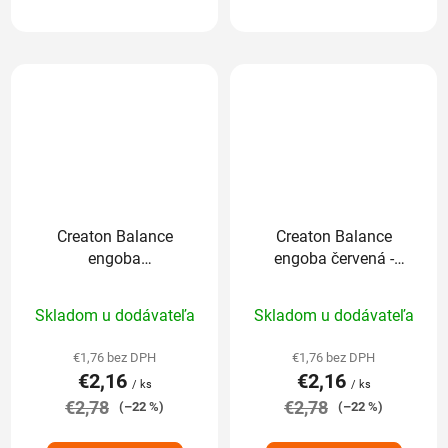
Creaton Balance
Creaton Balance
engoba
engoba červená -
medenočervená -
základná 1/1
Priemerné
Priemerné
základná 1/1
Skladom u dodávateľa
Skladom u dodávateľa
hodnotenie
hodnotenie
produktu
produktu
€1,76 bez DPH
€1,76 bez DPH
€2,16
€2,16
je
je
/ ks
/ ks
€2,78
4,7
€2,78
5,0
(–22 %)
(–22 %)
z
z