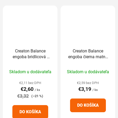
Creaton Balance
Creaton Balance
engoba bridlicová -
engoba čierna matná
základná 1/1
- základná 1/1
Priemerné
Priemerné
Skladom u dodávateľa
Skladom u dodávateľa
hodnotenie
hodnotenie
produktu
produktu
€2,11 bez DPH
€2,59 bez DPH
€2,60
€3,19
je
je
/ ks
/ ks
€3,32
5,0
5,0
(–21 %)
z
z
DO KOŠÍKA
5
5
DO KOŠÍKA
hviezdičiek.
hviezdičiek.