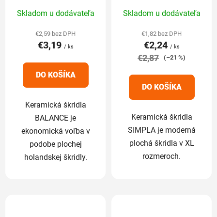
Priemerné
Priemerné
Skladom u dodávateľa
Skladom u dodávateľa
hodnotenie
hodnotenie
produktu
produktu
€2,59 bez DPH
€1,82 bez DPH
€3,19
€2,24
je
je
/ ks
/ ks
5,0
€2,87
4,8
(–21 %)
z
z
DO KOŠÍKA
5
5
DO KOŠÍKA
hviezdičiek.
hviezdičiek.
Keramická škridla
Keramická škridla
BALANCE je
SIMPLA je moderná
ekonomická voľba v
plochá škridla v XL
podobe plochej
rozmeroch.
holandskej škridly.