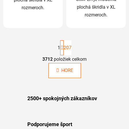
plochá škridla v XL
rozmeroch.
rozmeroch.
S
t
1
207
r
á
3712
položiek celkom
O
n
v
k
HORE
l
o
á
v
a
d
n
a
i
2500+ spokojných zákazníkov
c
e
i
e
p
r
Podporujeme šport