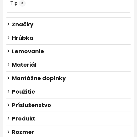
o
Tip
8
v
Značky
Hrúbka
Lemovanie
Materiál
Montážne doplnky
Použitie
Príslušenstvo
Produkt
Rozmer