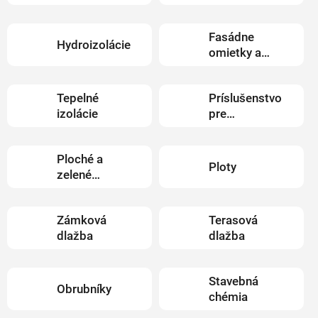
Fasádne
Hydroizolácie
omietky a
nátery
Tepelné
Príslušenstvo
izolácie
pre
zateplenie
Ploché a
Ploty
zelené
strechy
Zámková
Terasová
dlažba
dlažba
Stavebná
Obrubníky
chémia