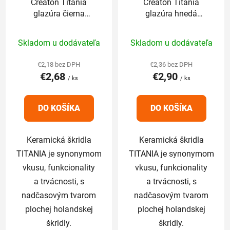
Creaton Titania
Creaton Titania
glazúra čierna
glazúra hnedá
(finesse) - základná
(noblesse) - základná
Priemerné
Priemerné
1/1
1/1
Skladom u dodávateľa
Skladom u dodávateľa
hodnotenie
hodnotenie
produktu
produktu
€2,18 bez DPH
€2,36 bez DPH
€2,68
€2,90
je
je
/ ks
/ ks
4,9
5,0
z
z
DO KOŠÍKA
DO KOŠÍKA
5
5
hviezdičiek.
hviezdičiek.
Keramická škridla
Keramická škridla
TITANIA je synonymom
TITANIA je synonymom
vkusu, funkcionality
vkusu, funkcionality
a trvácnosti, s
a trvácnosti, s
nadčasovým tvarom
nadčasovým tvarom
plochej holandskej
plochej holandskej
škridly.
škridly.