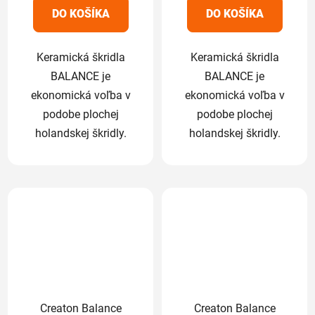
5
5
DO KOŠÍKA
DO KOŠÍKA
hviezdičiek.
hviezdičiek.
Keramická škridla
Keramická škridla
BALANCE je
BALANCE je
ekonomická voľba v
ekonomická voľba v
podobe plochej
podobe plochej
holandskej škridly.
holandskej škridly.
Creaton Balance
Creaton Balance