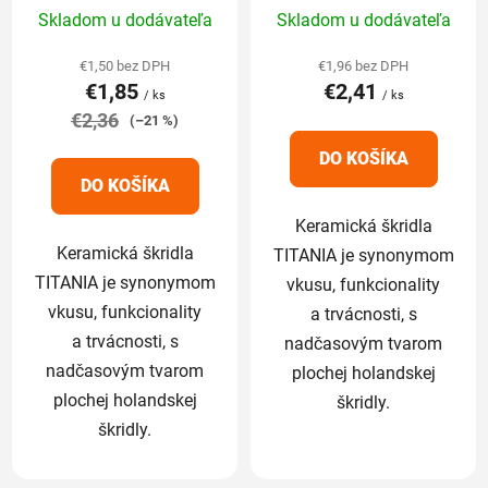
Priemerné
Priemerné
základná 1/1
Skladom u dodávateľa
Skladom u dodávateľa
hodnotenie
hodnotenie
produktu
produktu
€1,50 bez DPH
€1,96 bez DPH
€1,85
€2,41
je
je
/ ks
/ ks
€2,36
5,0
5,0
(–21 %)
z
z
DO KOŠÍKA
5
5
DO KOŠÍKA
hviezdičiek.
hviezdičiek.
Keramická škridla
Keramická škridla
TITANIA je synonymom
TITANIA je synonymom
vkusu, funkcionality
vkusu, funkcionality
a trvácnosti, s
a trvácnosti, s
nadčasovým tvarom
nadčasovým tvarom
plochej holandskej
plochej holandskej
škridly.
škridly.