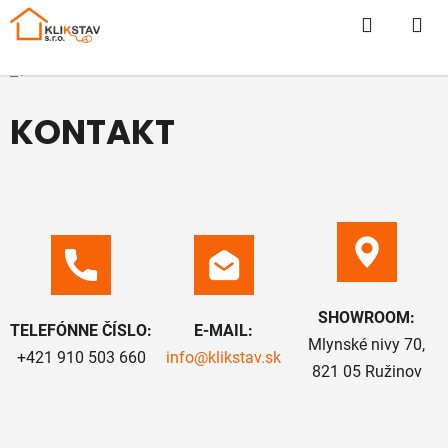
Prejsť
Hľadať
N
na
obsah
KO
Domov
/
KONTAKT
KONTAKT
SHOWROOM:
TELEFÓNNE ČÍSLO:
E-MAIL:
Mlynské nivy 70,
+421 910 503 660
info@klikstav.sk
821 05 Ružinov