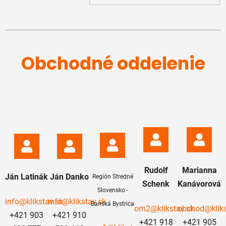
Obchodné oddelenie
Rudolf
Marianna
Ján Latinák
Ján Danko
Región Stredné
Schenk
Kanávorová
Slovensko -
info@klikstav.sk
info@klikstav.sk
Banská Bystrica
om2@klikstav.sk
obchod@kliks
+421 903
+421 910
+421 918
+421 905