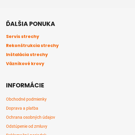
Z
á
ĎALŠIA PONUKA
p
ä
Servis strechy
t
Rekonštrukcia strechy
i
Inštalácia strechy
e
Väzníkové krovy
INFORMÁCIE
Obchodné podmienky
Doprava a platba
Ochrana osobných údajov
Odstúpenie od zmluvy