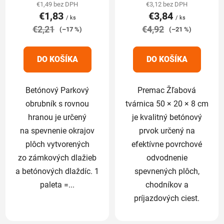
produktu
produktu
€1,49 bez DPH
€3,12 bez DPH
€1,83
€3,84
je
je
/ ks
/ ks
€2,21
5,0
€4,92
5,0
(–17 %)
(–21 %)
z
z
5
5
DO KOŠÍKA
DO KOŠÍKA
hviezdičiek.
hviezdičiek.
Betónový Parkový
Premac Žľabová
obrubník s rovnou
tvárnica 50 × 20 × 8 cm
hranou je určený
je kvalitný betónový
na spevnenie okrajov
prvok určený na
plôch vytvorených
efektívne povrchové
zo zámkových dlažieb
odvodnenie
a betónových dlaždíc. 1
spevnených plôch,
paleta =...
chodníkov a
príjazdových ciest.