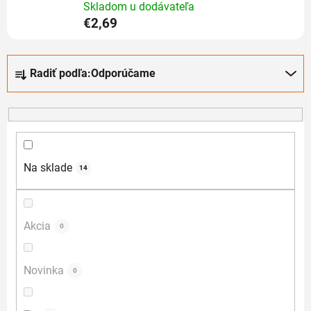
Skladom u dodávateľa
€2,69
R
Radiť podľa:
Odporúčame
a
d
e
n
i
e
Na sklade
14
p
r
o
Akcia
0
d
u
Novinka
0
k
t