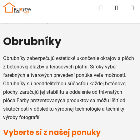
Prejsť
Hľadať
NÁKUP
na
obsah
KOŠÍK
Domov
/
E-SHOP
/
Obrubníky
Obrubníky
Obrubníky zabezpečujú estetické ukončenie okrajov a plôch
z betónovej dlažby a terasových platní. Široký výber
farebných a tvarových prevedení ponúka veľa možností.
Obrubníky sú neoddeliteľnou súčasťou každej betónovej
plochy, zaručujú jej stabilitu a oddelenie od trávnatých
plôch.Farby prezentovaných produktov sa môžu líšiť od
skutočnosti v dôsledku výrobnej technológie a techniky
výroby fotografií.
Vyberte si z našej ponuky