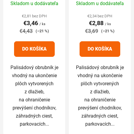
Skladom u dodávateľa
Skladom u dodávateľa
hodnotenie
hodnotenie
produktu
produktu
€2,81 bez DPH
€2,34 bez DPH
€3,46
€2,88
je
je
/ ks
/ ks
€4,43
5,0
€3,69
5,0
(–21 %)
(–21 %)
z
z
5
5
DO KOŠÍKA
DO KOŠÍKA
hviezdičiek.
hviezdičiek.
Palisádový obrubník je
Palisádový obrubník je
vhodný na ukončenie
vhodný na ukončenie
plôch vytvorených
plôch vytvorených
z dlažieb,
z dlažieb,
na ohraničenie
na ohraničenie
prevýšení chodníkov,
prevýšení chodníkov,
záhradných ciest,
záhradných ciest,
parkovacích...
parkovacích...