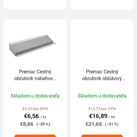
Premac Cestný
Premac Cestný
obrubník nábehový
obrubník oblúkový
100 x 20 x 15-5 cm
r=0,5 m 78 x 15 x 26
Priemerné
Priemerné
sivá
cm sivý
Skladom u dodávateľa
Skladom u dodávateľa
hodnotenie
hodnotenie
produktu
produktu
€5,33 bez DPH
€13,73 bez DPH
€6,56
€16,89
je
je
/ ks
/ ks
€8,86
5,0
€21,65
5,0
(–25 %)
(–21 %)
z
z