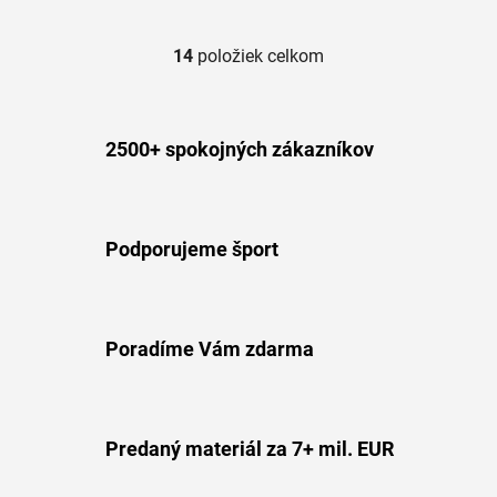
14
položiek celkom
O
v
l
á
2500+ spokojných zákazníkov
d
a
c
i
Podporujeme šport
e
p
r
v
Poradíme Vám zdarma
k
y
v
ý
Predaný materiál za 7+ mil. EUR
p
i