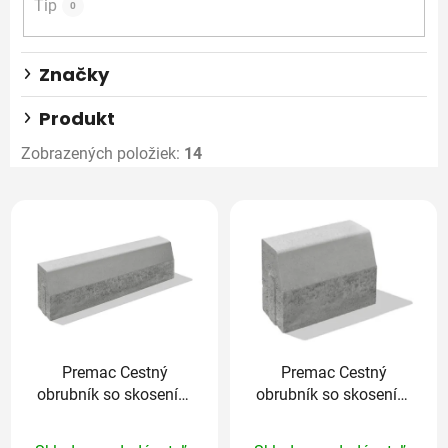
o
Tip
0
v
Značky
Produkt
Zobrazených položiek:
14
V
ý
p
i
s
p
r
Premac Cestný
Premac Cestný
o
obrubník so skosením
obrubník so skosením
d
100 x 15 x 26 cm sivá
33 x 15 x 26 cm sivá
u
Priemerné
Priemerné