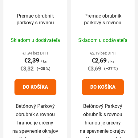
Premac obrubník
Premac obrubník
parkový s rovnou
parkový s rovnou
hranou 100 x 5 x
hranou 100 x 5 x
Priemerné
Priemerné
20cm grafitový
20cm hnedý
Skladom u dodávateľa
Skladom u dodávateľa
hodnotenie
hodnotenie
produktu
produktu
€1,94 bez DPH
€2,19 bez DPH
€2,39
€2,69
je
je
/ ks
/ ks
€3,32
5,0
€3,69
5,0
(–28 %)
(–27 %)
z
z
5
5
DO KOŠÍKA
DO KOŠÍKA
hviezdičiek.
hviezdičiek.
Betónový Parkový
Betónový Parkový
obrubník s rovnou
obrubník s rovnou
hranou je určený
hranou je určený
na spevnenie okrajov
na spevnenie okrajov