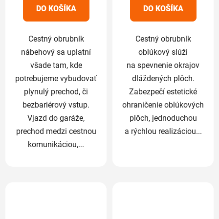
5
5
DO KOŠÍKA
DO KOŠÍKA
hviezdičiek.
hviezdičiek.
Cestný obrubník
Cestný obrubník
nábehový sa uplatní
oblúkový slúži
všade tam, kde
na spevnenie okrajov
potrebujeme vybudovať
dláždených plôch.
plynulý prechod, či
Zabezpečí estetické
bezbariérový vstup.
ohraničenie oblúkových
Vjazd do garáže,
plôch, jednoduchou
prechod medzi cestnou
a rýchlou realizáciou...
komunikáciou,...