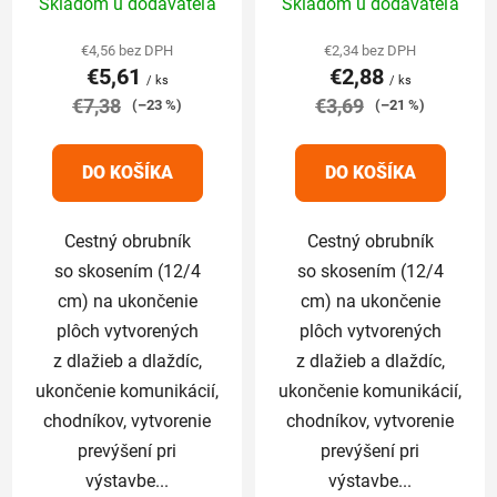
Skladom u dodávateľa
Skladom u dodávateľa
k
hodnotenie
hodnotenie
t
produktu
produktu
€4,56 bez DPH
€2,34 bez DPH
o
€5,61
€2,88
je
je
/ ks
/ ks
v
€7,38
5,0
€3,69
5,0
(–23 %)
(–21 %)
z
z
5
5
DO KOŠÍKA
DO KOŠÍKA
hviezdičiek.
hviezdičiek.
Cestný obrubník
Cestný obrubník
so skosením (12/4
so skosením (12/4
cm) na ukončenie
cm) na ukončenie
plôch vytvorených
plôch vytvorených
z dlažieb a dlaždíc,
z dlažieb a dlaždíc,
ukončenie komunikácií,
ukončenie komunikácií,
chodníkov, vytvorenie
chodníkov, vytvorenie
prevýšení pri
prevýšení pri
výstavbe...
výstavbe...