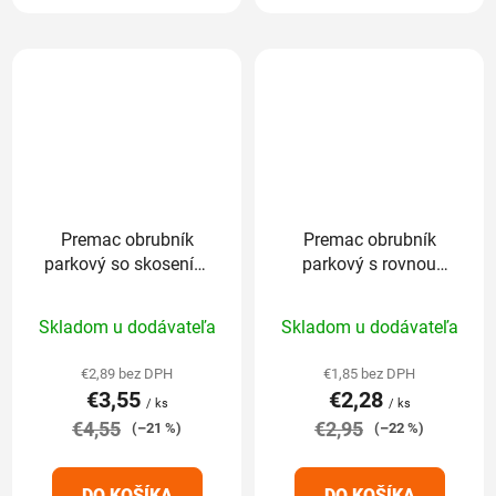
Premac obrubník
Premac obrubník
parkový so skosením
parkový s rovnou
100 x 8 x 25cm sivý
hranou 100 x 5 x
Priemerné
25cm sivý
Skladom u dodávateľa
Skladom u dodávateľa
hodnotenie
produktu
€2,89 bez DPH
€1,85 bez DPH
€3,55
€2,28
je
/ ks
/ ks
€4,55
5,0
€2,95
(–21 %)
(–22 %)
z
5
DO KOŠÍKA
DO KOŠÍKA