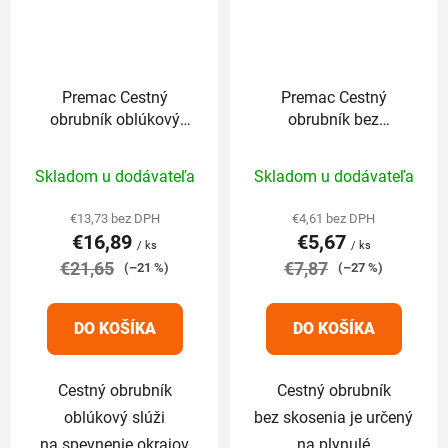
Premac Cestný
Premac Cestný
obrubník oblúkový
obrubník bez
r=4,0 m 78 x 15 x 26
skosenia 100 x 15 x
Priemerné
Priemerné
cm sivý
26 cm sivá
Skladom u dodávateľa
Skladom u dodávateľa
hodnotenie
hodnotenie
produktu
produktu
€13,73 bez DPH
€4,61 bez DPH
€16,89
€5,67
je
je
/ ks
/ ks
€21,65
5,0
€7,87
5,0
(–21 %)
(–27 %)
z
z
5
5
DO KOŠÍKA
DO KOŠÍKA
hviezdičiek.
hviezdičiek.
Cestný obrubník
Cestný obrubník
oblúkový slúži
bez skosenia je určený
na spevnenie okrajov
na plynulé