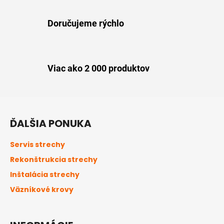
s
u
Doručujeme rýchlo
Viac ako 2 000 produktov
Z
á
ĎALŠIA PONUKA
p
ä
Servis strechy
t
Rekonštrukcia strechy
i
Inštalácia strechy
e
Väzníkové krovy