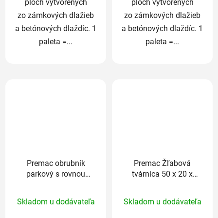
plôch vytvorených
plôch vytvorených
zo zámkových dlažieb
zo zámkových dlažieb
a betónových dlaždíc. 1
a betónových dlaždíc. 1
paleta =...
paleta =...
Premac obrubník
Premac Žľabová
parkový s rovnou
tvárnica 50 x 20 x
hranou 100 x 5 x
8(5,5) cm sivá
Priemerné
Priemerné
20cm sivý
Skladom u dodávateľa
Skladom u dodávateľa
hodnotenie
hodnotenie