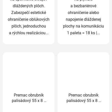
dláždených plôch.
a bezbariérové
Zabezpečí estetické
ohraničenie alebo
ohraničenie oblúkových
napojenie dláždenej
plôch, jednoduchou
plochy na komunikáciu
a rýchlou realizáciou...
1 paleta = 18 ks |...
Premac obrubník
Premac obrubník
palisádový 55 x 8 x
palisádový 55 x 8 x
25cm grafit
25cm sivý
Priemerné
Priemerné