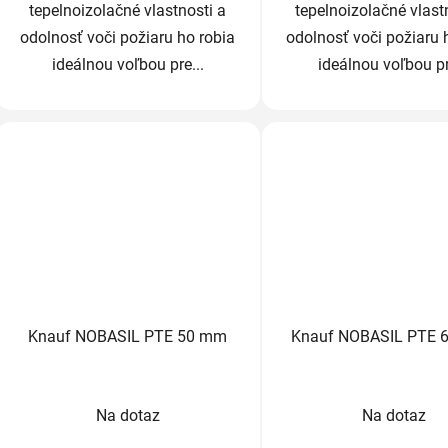
tepelnoizolačné vlastnosti a
tepelnoizolačné vlast
odolnosť voči požiaru ho robia
odolnosť voči požiaru 
ideálnou voľbou pre...
ideálnou voľbou pr
Knauf NOBASIL PTE 50 mm
Knauf NOBASIL PTE 
Priemerné
Prieme
Na dotaz
Na dotaz
hodnotenie
hodnot