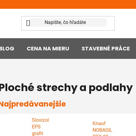
BLOG
CENA NA MIERU
STAVEBNÉ PRÁCE
Ploché strechy a podlahy
Najpredávanejšie
Slovizol
Knauf
EPS
NOBASIL
grafit