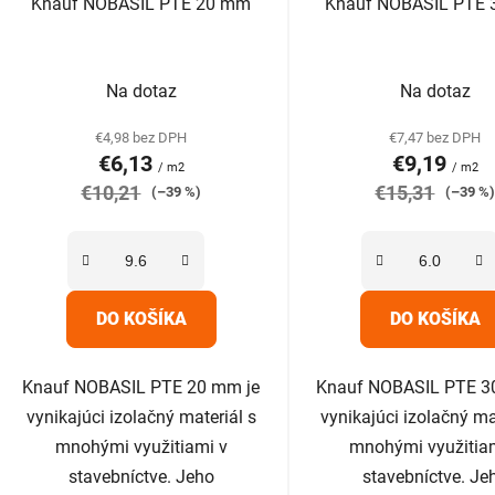
Knauf NOBASIL PTE 20 mm
Knauf NOBASIL PTE
u
k
Priemerné
Prieme
t
Na dotaz
Na dotaz
hodnotenie
hodnot
o
produktu
produk
v
€4,98 bez DPH
€7,47 bez DPH
€6,13
€9,19
je
je
/ m2
/ m2
€10,21
5,0
€15,31
5,0
(–39 %)
(–39 %
z
z
5
5
hviezdičiek.
hviezdič
DO KOŠÍKA
DO KOŠÍKA
Knauf NOBASIL PTE 20 mm je
Knauf NOBASIL PTE 3
vynikajúci izolačný materiál s
vynikajúci izolačný ma
mnohými využitiami v
mnohými využitia
stavebníctve. Jeho
stavebníctve. Je