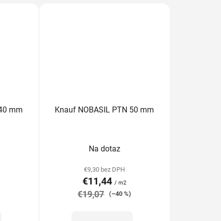
 40 mm
Knauf NOBASIL PTN 50 mm
rné
Priemerné
Na dotaz
enie
hodnotenie
tu
produktu
€9,30 bez DPH
€11,44
je
/ m2
€19,07
5,0
)
(–40 %)
z
5