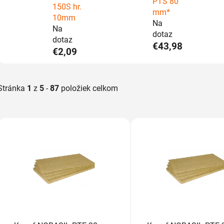
PTS 80
150S hr.
mm*
10mm
Na
Na
dotaz
dotaz
€43,98
€2,09
Stránka
1
z
5
-
87
položiek celkom
V
ý
p
i
s
p
r
o
d