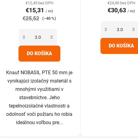
produktu
produk
€12,45 bez DPH
€24,90 bez DPH
€15,31
€30,63
je
je
/ m2
/ m2
€25,52
5,0
5,0
(–40 %)
z
z
5
5
hviezdičiek.
hviezdič
DO KOŠÍKA
DO KOŠÍKA
Knauf NOBASIL PTE 50 mm je
vynikajúci izolačný materiál s
mnohými využitiami v
stavebníctve. Jeho
tepelnoizolačné vlastnosti a
odolnosť voči požiaru ho robia
ideálnou voľbou pre...