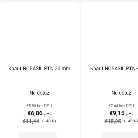
Knauf NOBASIL PTN 30 mm
Knauf NOBASIL PTN
Priemerné
Prieme
Na dotaz
Na dotaz
hodnotenie
hodnot
produktu
produk
€5,58 bez DPH
€7,44 bez DPH
€6,86
€9,15
je
je
/ m2
/ m2
€11,44
5,0
€15,25
5,0
(–40 %)
(–40 %
z
z
5
5