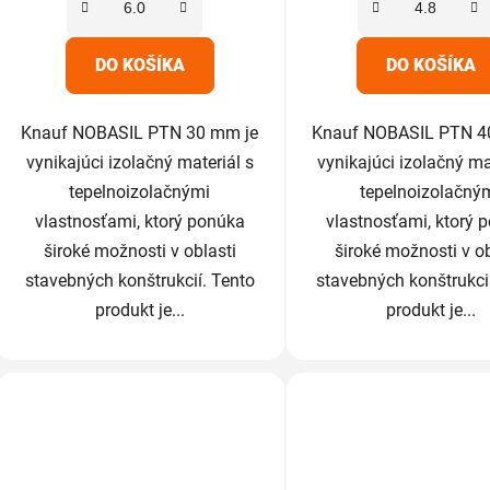
hviezdičiek.
hviezdič
DO KOŠÍKA
DO KOŠÍKA
Knauf NOBASIL PTN 30 mm je
Knauf NOBASIL PTN 4
vynikajúci izolačný materiál s
vynikajúci izolačný ma
tepelnoizolačnými
tepelnoizolačný
vlastnosťami, ktorý ponúka
vlastnosťami, ktorý 
široké možnosti v oblasti
široké možnosti v ob
stavebných konštrukcií. Tento
stavebných konštrukci
produkt je...
produkt je...