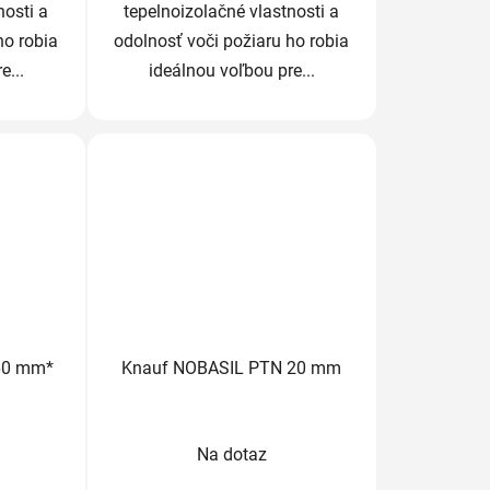
nosti a
tepelnoizolačné vlastnosti a
ho robia
odolnosť voči požiaru ho robia
e...
ideálnou voľbou pre...
60 mm*
Knauf NOBASIL PTN 20 mm
rné
Priemerné
Na dotaz
enie
hodnotenie