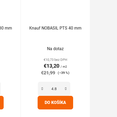
 30 mm
Knauf NOBASIL PTS 40 mm
rné
Priemerné
Na dotaz
enie
hodnotenie
tu
produktu
€10,73 bez DPH
€13,20
je
/ m2
€21,99
5,0
)
(–39 %)
z
5
iek.
hviezdičiek.
DO KOŠÍKA