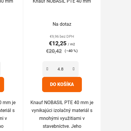
 30 mm
Knauf NOBASIL PTE 40 mm
k
t
rné
Priemerné
o
Na dotaz
enie
hodnotenie
v
tu
produktu
€9,96 bez DPH
€12,25
je
/ m2
€20,42
5,0
)
(–40 %)
z
5
iek.
hviezdičiek.
DO KOŠÍKA
0 mm je
Knauf NOBASIL PTE 40 mm je
teriál s
vynikajúci izolačný materiál s
mi v
mnohými využitiami v
ho
stavebníctve. Jeho