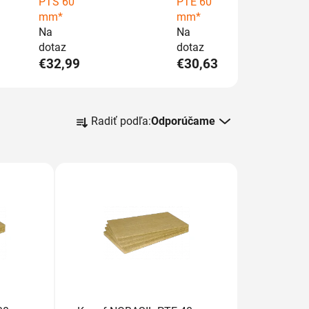
PTS 60
PTE 60
mm*
mm*
Na
Na
dotaz
dotaz
€32,99
€30,63
R
Radiť podľa:
Odporúčame
a
d
e
n
i
e
p
r
o
d
u