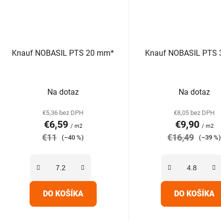
Knauf NOBASIL PTS 20 mm*
Knauf NOBASIL PTS
Priemerné
Prieme
Na dotaz
Na dotaz
hodnotenie
hodnot
produktu
produk
€5,36 bez DPH
€8,05 bez DPH
€6,59
€9,90
je
je
/ m2
/ m2
€11
5,0
€16,49
5,0
(–40 %)
(–39 %
z
z
5
5
hviezdičiek.
hviezdič
DO KOŠÍKA
DO KOŠÍKA