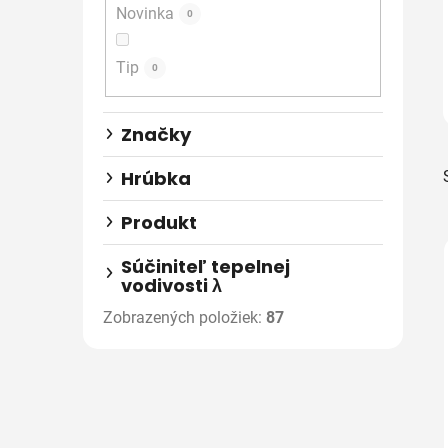
Novinka
e
0
l
Tip
0
Značky
Hrúbka
Produkt
Súčiniteľ tepelnej
vodivosti λ
Zobrazených položiek:
87