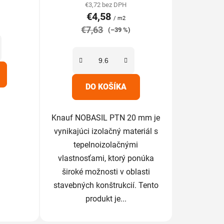
tu
produktu
€3,72 bez DPH
€4,58
je
/ m2
€7,63
5,0
(–39 %)
z
5
iek.
hviezdičiek.
DO KOŠÍKA
Knauf NOBASIL PTN 20 mm je
vynikajúci izolačný materiál s
tepelnoizolačnými
vlastnosťami, ktorý ponúka
široké možnosti v oblasti
stavebných konštrukcií. Tento
produkt je...