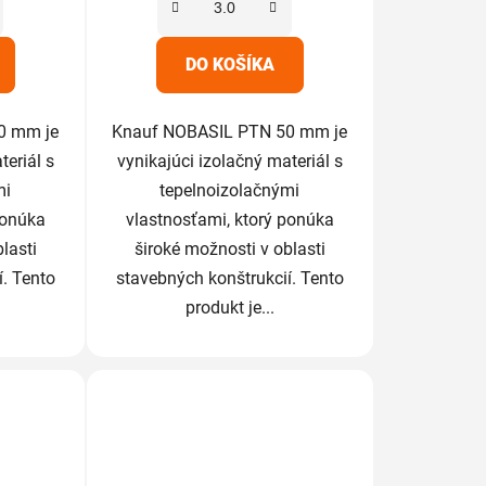
iek.
hviezdičiek.
DO KOŠÍKA
0 mm je
Knauf NOBASIL PTN 50 mm je
teriál s
vynikajúci izolačný materiál s
mi
tepelnoizolačnými
ponúka
vlastnosťami, ktorý ponúka
lasti
široké možnosti v oblasti
í. Tento
stavebných konštrukcií. Tento
produkt je...