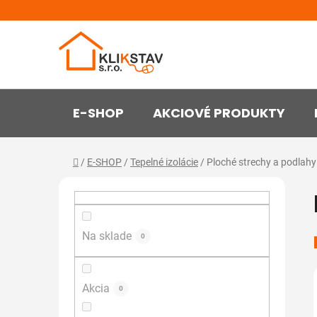
Prejsť
na
obsah
E-SHOP
AKCIOVÉ PRODUKTY
Domov
/
E-SHOP
/
Tepelné izolácie
/
Ploché strechy a podlahy
B
o
č
n
Na sklade
0
ý
p
Akcia
a
0
n