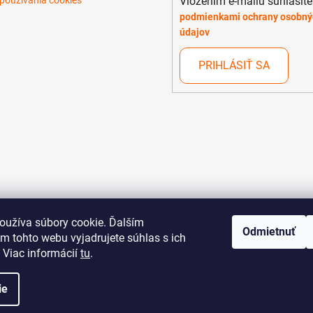
Vložením e-mailu súhlasíte
používania cookies
podmienkami ochrany osobný
údajov
PRIHLÁSIŤ SA
oužíva súbory cookie. Ďalším
Odmietnuť
m tohto webu vyjadrujete súhlas s ich
 Viac informácií
tu
.
ie