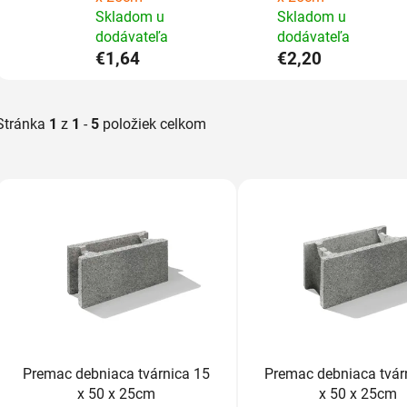
Skladom u
Skladom u
dodávateľa
dodávateľa
€1,64
€2,20
Stránka
1
z
1
-
5
položiek celkom
V
ý
p
i
s
p
r
o
d
Premac debniaca tvárnica 15
Premac debniaca tvár
u
x 50 x 25cm
x 50 x 25cm