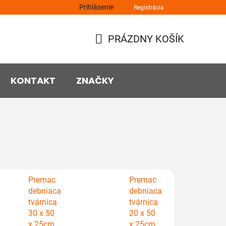
Prihlásenie
Registrácia
PRÁZDNY KOŠÍK
NÁKUPNÝ
KOŠÍK
KONTAKT
ZNAČKY
Premac
Premac
debniaca
debniaca
tvárnica
tvárnica
30 x 50
20 x 50
x 25cm
x 25cm