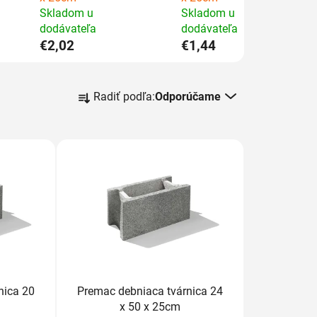
Skladom u
Skladom u
dodávateľa
dodávateľa
€2,02
€1,44
R
Radiť podľa:
Odporúčame
a
d
e
n
i
e
p
r
o
d
u
nica 20
Premac debniaca tvárnica 24
k
x 50 x 25cm