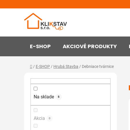
Prejsť
na
obsah
E-SHOP
AKCIOVÉ PRODUKTY
Domov
/
E-SHOP
/
Hrubá Stavba
/
Debniace tvárnice
B
o
č
n
Na sklade
5
ý
p
Akcia
a
0
n