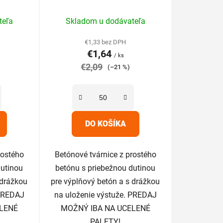
t
rné
Priemerné
o
teľa
Skladom u dodávateľa
enie
hodnotenie
v
tu
produktu
€1,33 bez DPH
€1,64
je
/ ks
€2,09
5,0
(–21 %)
z
5
iek.
hviezdičiek.
DO KOŠÍKA
rostého
Betónové tvárnice z prostého
dutinou
betónu s priebežnou dutinou
 drážkou
pre výplňový betón a s drážkou
 PREDAJ
na uloženie výstuže. PREDAJ
LENÉ
MOŽNÝ IBA NA UCELENÉ
PALETY!