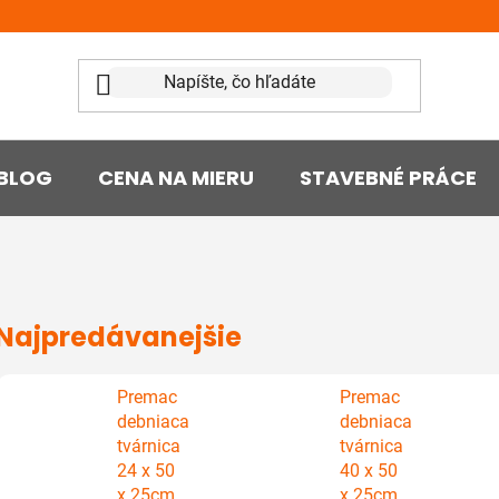
BLOG
CENA NA MIERU
STAVEBNÉ PRÁCE
Najpredávanejšie
Premac
Premac
debniaca
debniaca
tvárnica
tvárnica
24 x 50
40 x 50
x 25cm
x 25cm