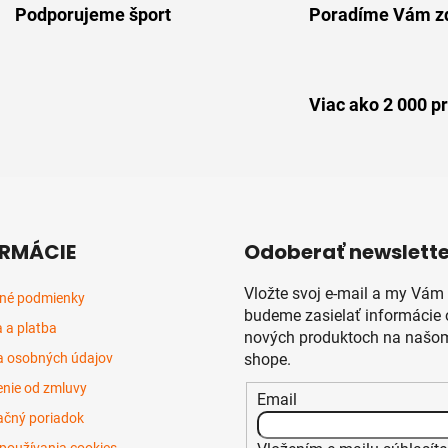
Podporujeme šport
Poradíme Vám z
d
a
c
i
Viac ako 2 000 p
e
p
r
v
k
y
v
RMÁCIE
Odoberať newslette
ý
p
Vložte svoj e-mail a my Vám
né podmienky
i
budeme zasielať informácie 
s
 a platba
nových produktoch na našom
u
 osobných údajov
shope.
nie od zmluvy
Email
čný poriadok