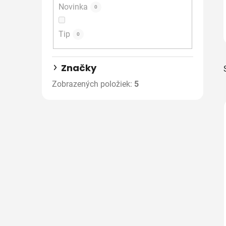
Novinka
e
0
l
Tip
0
Značky
Zobrazených položiek:
5