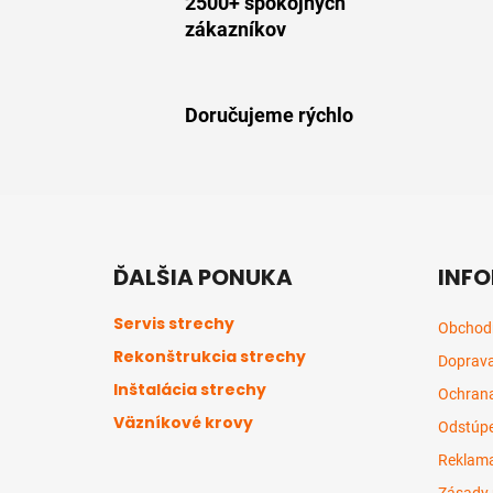
2500+ spokojných
zákazníkov
Doručujeme rýchlo
Z
á
ĎALŠIA PONUKA
INFO
p
ä
Servis strechy
Obchod
t
Rekonštrukcia strechy
Doprava
i
Inštalácia strechy
e
Ochrana
Väzníkové krovy
Odstúpe
Reklama