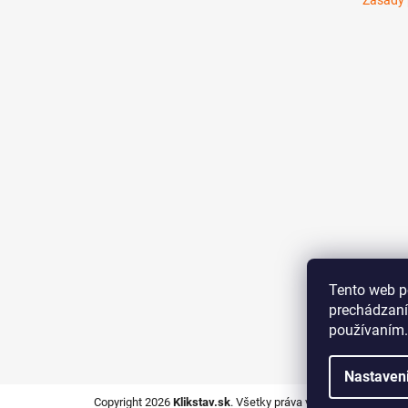
Zásady 
Tento web p
prechádzaní
používaním.
Nastaven
Copyright 2026
Klikstav.sk
. Všetky práva vyhradené.