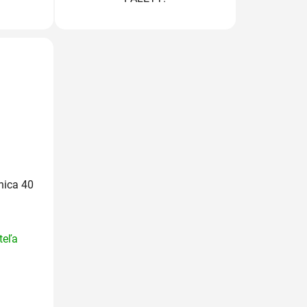
nica 40
rné
teľa
enie
tu