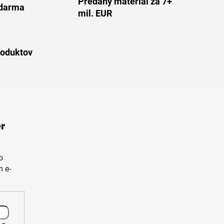
Predaný materiál za 7+
darma
mil. EUR
roduktov
r
o
 e-