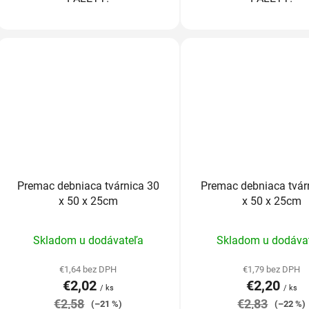
Premac debniaca tvárnica 30
Premac debniaca tvár
x 50 x 25cm
x 50 x 25cm
Priemerné
Prieme
Skladom u dodávateľa
Skladom u dodáva
hodnotenie
hodnot
produktu
produk
€1,64 bez DPH
€1,79 bez DPH
€2,02
€2,20
je
je
/ ks
/ ks
€2,58
5,0
€2,83
5,0
(–21 %)
(–22 %)