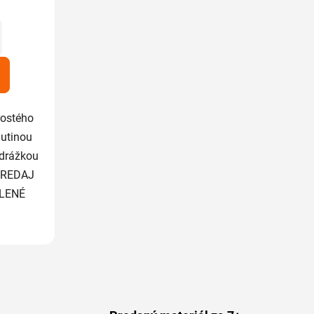
iek.
rostého
dutinou
 drážkou
 PREDAJ
LENÉ