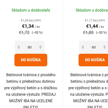
k
Priemerné
Prieme
t
Skladom u dodávateľa
Skladom u dodáva
hodnotenie
hodnot
o
produktu
produk
v
€1,09 bez DPH
€1,17 bez DPH
€1,34
€1,44
je
je
/ ks
/ ks
€1,72
5,0
€1,85
5,0
(–22 %)
(–22 %)
z
z
5
5
hviezdičiek.
hviezdič
DO KOŠÍKA
DO KOŠÍKA
Betónové tvárnice z prostého
Betónové tvárnice z p
betónu s priebežnou dutinou
betónu s priebežnou 
pre výplňový betón a s drážkou
pre výplňový betón a s
na uloženie výstuže. PREDAJ
na uloženie výstuže.
MOŽNÝ IBA NA UCELENÉ
MOŽNÝ IBA NA UCE
PALETY!
PALETY!