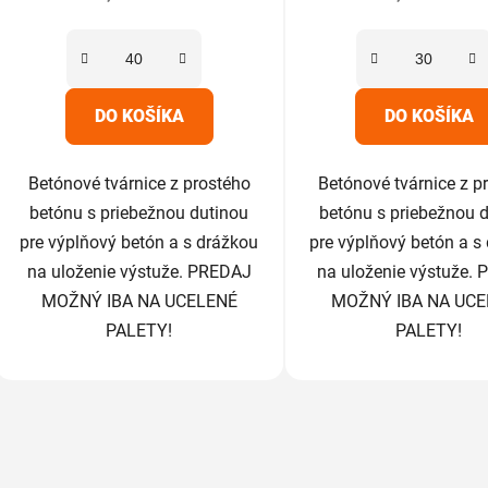
z
z
5
5
hviezdičiek.
hviezdič
DO KOŠÍKA
DO KOŠÍKA
Betónové tvárnice z prostého
Betónové tvárnice z p
betónu s priebežnou dutinou
betónu s priebežnou 
pre výplňový betón a s drážkou
pre výplňový betón a s
na uloženie výstuže. PREDAJ
na uloženie výstuže.
MOŽNÝ IBA NA UCELENÉ
MOŽNÝ IBA NA UCE
PALETY!
PALETY!
O
v
l
á