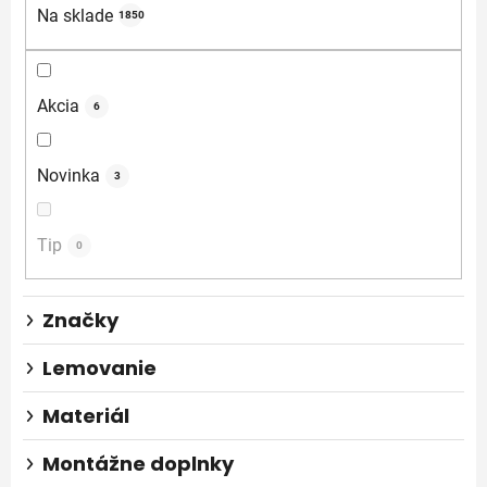
e
Na sklade
1850
p
r
o
Akcia
6
d
u
Novinka
3
k
t
o
Tip
0
v
Značky
Lemovanie
Materiál
Montážne doplnky