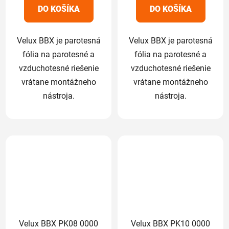
5
5
DO KOŠÍKA
DO KOŠÍKA
hviezdičiek.
hviezdičiek.
Velux BBX je parotesná
Velux BBX je parotesná
fólia na parotesné a
fólia na parotesné a
vzduchotesné riešenie
vzduchotesné riešenie
vrátane montážneho
vrátane montážneho
nástroja.
nástroja.
Velux BBX PK08 0000
Velux BBX PK10 0000