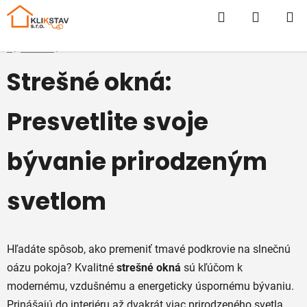
Prejsť
Hľadať
NÁKUP
na
obsah
KOŠÍK
Domov
/
E-SHOP
/
Strešné okná
Strešné okná:
Presvetlite svoje
bývanie prirodzeným
svetlom
Hľadáte spôsob, ako premeniť tmavé podkrovie na slnečnú
oázu pokoja? Kvalitné
strešné okná
sú kľúčom k
modernému, vzdušnému a energeticky úspornému bývaniu.
Prinášajú do interiéru až dvakrát viac prirodzeného svetla