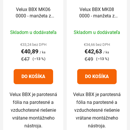
Velux BBX MK06
Velux BBX MK08
0000 - manžeta z
0000 - manžeta z
parotesnej fólie
parotesnej fólie
Priemerné
Priemerné
Skladom u dodávateľa
Skladom u dodávateľa
hodnotenie
hodnotenie
produktu
produktu
€33,24 bez DPH
€34,66 bez DPH
€40,89
€42,63
je
je
/ ks
/ ks
€47
5,0
€49
5,0
(–13 %)
(–13 %)
z
z
5
5
DO KOŠÍKA
DO KOŠÍKA
hviezdičiek.
hviezdičiek.
Velux BBX je parotesná
Velux BBX je parotesná
fólia na parotesné a
fólia na parotesné a
vzduchotesné riešenie
vzduchotesné riešenie
vrátane montážneho
vrátane montážneho
nástroja.
nástroja.