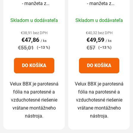
- manžeta z
- manžeta z
parotesnej fólie
parotesnej fólie
Priemerné
Priemerné
Skladom u dodávateľa
Skladom u dodávateľa
hodnotenie
hodnotenie
produktu
produktu
€38,91 bez DPH
€40,32 bez DPH
€47,86
€49,59
je
je
/ ks
/ ks
€55,01
5,0
€57
5,0
(–13 %)
(–13 %)
z
z
5
5
DO KOŠÍKA
DO KOŠÍKA
hviezdičiek.
hviezdičiek.
Velux BBX je parotesná
Velux BBX je parotesná
fólia na parotesné a
fólia na parotesné a
vzduchotesné riešenie
vzduchotesné riešenie
vrátane montážneho
vrátane montážneho
nástroja.
nástroja.