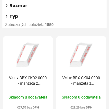
Rozmer
Typ
Zobrazených položiek:
1850
V
ý
p
i
s
p
r
Velux BBX CK02 0000
Velux BBX CK04 0000
o
- manžeta z
- manžeta z
d
parotesnej fólie
parotesnej fólie
u
Priemerné
Priemerné
Skladom u dodávateľa
Skladom u dodávateľa
k
hodnotenie
hodnotenie
t
produktu
produktu
€27,59 bez DPH
€28,29 bez DPH