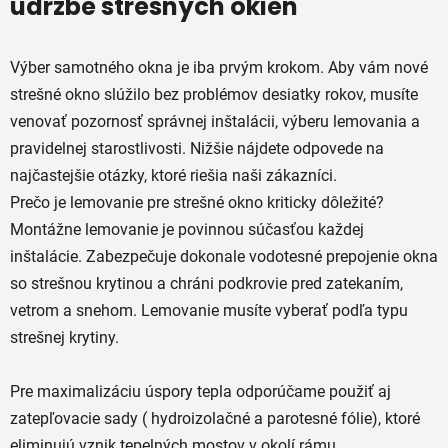
údržbe strešných okien
p
r
v
Výber samotného okna je iba prvým krokom. Aby vám nové
k
strešné okno slúžilo bez problémov desiatky rokov, musíte
y
venovať pozornosť správnej inštalácii, výberu lemovania a
v
ý
pravidelnej starostlivosti. Nižšie nájdete odpovede na
p
najčastejšie otázky, ktoré riešia naši zákazníci.
i
Prečo je lemovanie pre strešné okno kriticky dôležité?
s
Montážne lemovanie je povinnou súčasťou každej
u
inštalácie. Zabezpečuje dokonale vodotesné prepojenie okna
so strešnou krytinou a chráni podkrovie pred zatekaním,
vetrom a snehom. Lemovanie musíte vyberať podľa typu
strešnej krytiny.
Pre maximalizáciu úspory tepla odporúčame použiť aj
zatepľovacie sady ( hydroizolačné a parotesné fólie), ktoré
eliminujú vznik tepelných mostov v okolí rámu.