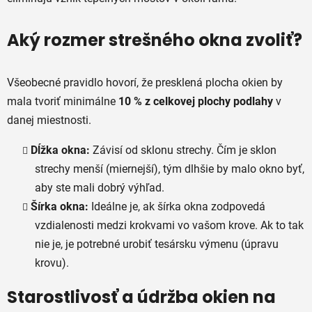
Aký rozmer strešného okna zvoliť?
Všeobecné pravidlo hovorí, že presklená plocha okien by
mala tvoriť minimálne
10 % z celkovej plochy podlahy
v
danej miestnosti.
Dĺžka okna:
Závisí od sklonu strechy. Čím je sklon
strechy menší (miernejší), tým dlhšie by malo okno byť,
aby ste mali dobrý výhľad.
Šírka okna:
Ideálne je, ak šírka okna zodpovedá
vzdialenosti medzi krokvami vo vašom krove. Ak to tak
nie je, je potrebné urobiť tesársku výmenu (úpravu
krovu).
Starostlivosť a údržba okien na