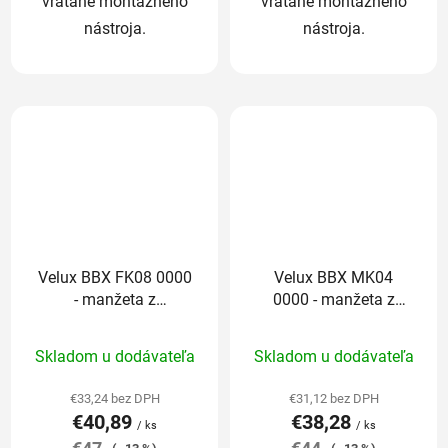
vrátane montážneho
vrátane montážneho
nástroja.
nástroja.
Velux BBX FK08 0000
Velux BBX MK04
- manžeta z
0000 - manžeta z
parotesnej fólie
parotesnej fólie
Priemerné
Priemerné
Skladom u dodávateľa
Skladom u dodávateľa
hodnotenie
hodnotenie
produktu
produktu
€33,24 bez DPH
€31,12 bez DPH
€40,89
€38,28
je
je
/ ks
/ ks
5,0
5,0