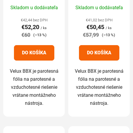
Priemerné
Priemerné
Skladom u dodávateľa
Skladom u dodávateľa
hodnotenie
hodnotenie
produktu
produktu
€42,44 bez DPH
€41,02 bez DPH
€52,20
€50,45
je
je
/ ks
/ ks
€60
5,0
€57,99
5,0
(–13 %)
(–13 %)
z
z
5
5
DO KOŠÍKA
DO KOŠÍKA
hviezdičiek.
hviezdičiek.
Velux BBX je parotesná
Velux BBX je parotesná
fólia na parotesné a
fólia na parotesné a
vzduchotesné riešenie
vzduchotesné riešenie
vrátane montážneho
vrátane montážneho
nástroja.
nástroja.