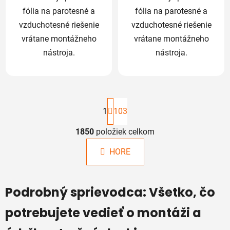
fólia na parotesné a
fólia na parotesné a
vzduchotesné riešenie
vzduchotesné riešenie
vrátane montážneho
vrátane montážneho
nástroja.
nástroja.
S
t
1
103
r
á
1850
položiek celkom
O
n
v
k
HORE
l
o
á
v
a
d
Podrobný sprievodca: Všetko, čo
n
a
i
c
e
potrebujete vedieť o montáži a
i
e