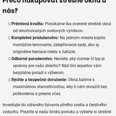
Prečo nakupovať strešné okná u
nás?
Prémiová kvalita:
Ponúkame iba overené strešné okná
od renomovaných svetových výrobcov.
Kompletné príslušenstvo:
Na jednom mieste kúpite
montážne lemovanie, zatepľovacie sady, ako aj
originálne tieniace rolety a žalúzie.
Odborné poradenstvo:
Neviete, aký rozmer či typ je
správny pre vašu strechu? Náš tím expertov vám
bezplatne poradí s výberom.
Rýchle a bezpečné doručenie:
Okná balíme s
maximálnou starostlivosťou, aby k vám dorazili bez
poškodenia a presne včas.
Investujte do zdravého bývania plného svetla a čerstvého
vzduchu. Prezrite si našu širokú ponuku a vyberte si strešné