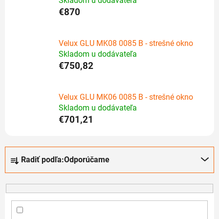
Skladom u dodávateľa
€870
Velux GLU MK08 0085 B - strešné okno
Skladom u dodávateľa
€750,82
Velux GLU MK06 0085 B - strešné okno
Skladom u dodávateľa
€701,21
R
Radiť podľa:
Odporúčame
a
d
e
n
i