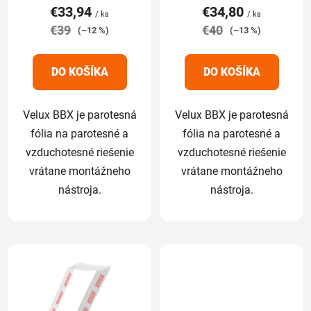
o
€33,94
€34,80
je
je
/ ks
/ ks
v
€39
5,0
€40
5,0
(–12 %)
(–13 %)
z
z
5
5
DO KOŠÍKA
DO KOŠÍKA
hviezdičiek.
hviezdičiek.
Velux BBX je parotesná
Velux BBX je parotesná
fólia na parotesné a
fólia na parotesné a
vzduchotesné riešenie
vzduchotesné riešenie
vrátane montážneho
vrátane montážneho
nástroja.
nástroja.