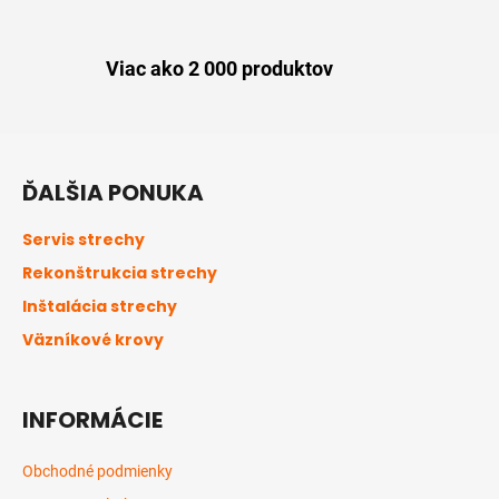
Viac ako 2 000 produktov
Z
á
ĎALŠIA PONUKA
p
ä
Servis strechy
t
Rekonštrukcia strechy
i
Inštalácia strechy
e
Väzníkové krovy
INFORMÁCIE
Obchodné podmienky