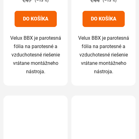
€47
€44
(–13 %)
(–13 %)
z
z
5
5
DO KOŠÍKA
DO KOŠÍKA
hviezdičiek.
hviezdičiek.
Velux BBX je parotesná
Velux BBX je parotesná
fólia na parotesné a
fólia na parotesné a
vzduchotesné riešenie
vzduchotesné riešenie
vrátane montážneho
vrátane montážneho
nástroja.
nástroja.