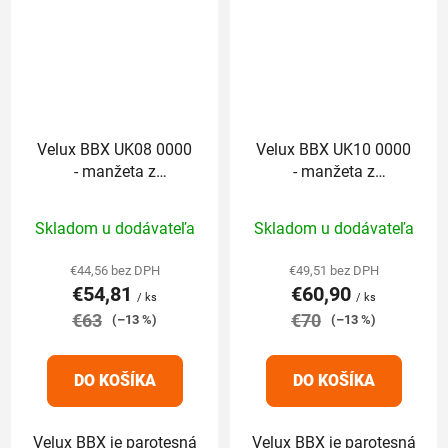
Velux BBX UK08 0000
Velux BBX UK10 0000
- manžeta z
- manžeta z
parotesnej fólie
parotesnej fólie
Priemerné
Priemerné
Skladom u dodávateľa
Skladom u dodávateľa
hodnotenie
hodnotenie
produktu
produktu
€44,56 bez DPH
€49,51 bez DPH
€54,81
€60,90
je
je
/ ks
/ ks
€63
5,0
€70
5,0
(–13 %)
(–13 %)
z
z
5
5
DO KOŠÍKA
DO KOŠÍKA
hviezdičiek.
hviezdičiek.
Velux BBX je parotesná
Velux BBX je parotesná