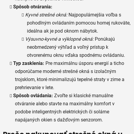
Spôsob otvárania:
Kyvné strešné okná:
Najpopulárnejšia voľba s
pohodlným ovládaním pomocou hornej rukoväte,
ideálna ak je pod oknom nábytok.
Výsuvno-kyvné a výklopné okná:
Ponúkajú
neobmedzený výhľad a voľný prístup k
otvorenému oknu vďaka spodnému ovládaniu.
Typ zasklenia:
Pre maximálnu úsporu energií a ticho
odporúčame moderné strešné okná s izolačným
trojsklom, ktoré minimalizujú tepelné straty v zime a
prehrievanie v lete.
Spôsob ovládania:
Zvoľte si klasické manuálne
otváranie alebo stavte na maximálny komfort v
podobe inteligentných elektrických či solárne
napájaných okien s dažďovým senzorom.