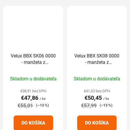
Velux BBX SK06 0000
Velux BBX SK08 0000
- manžeta z
- manžeta z
parotesnej fólie
parotesnej fólie
Priemerné
Priemerné
Skladom u dodávateľa
Skladom u dodávateľa
hodnotenie
hodnotenie
produktu
produktu
€38,91 bez DPH
€41,02 bez DPH
€47,86
€50,45
je
je
/ ks
/ ks
€55,01
5,0
€57,99
5,0
(–13 %)
(–13 %)
z
z
5
5
DO KOŠÍKA
DO KOŠÍKA
hviezdičiek.
hviezdičiek.