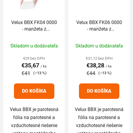
Velux BBX FK04 0000
Velux BBX FK06 0000
- manžeta z
- manžeta z
parotesnej fólie
parotesnej fólie
Priemerné
Priemerné
Skladom u dodávateľa
Skladom u dodávateľa
hodnotenie
hodnotenie
produktu
produktu
€29 bez DPH
€31,12 bez DPH
€35,67
€38,28
je
je
/ ks
/ ks
€41
5,0
€44
5,0
(–13 %)
(–13 %)
z
z
5
5
DO KOŠÍKA
DO KOŠÍKA
hviezdičiek.
hviezdičiek.
Velux BBX je parotesná
Velux BBX je parotesná
fólia na parotesné a
fólia na parotesné a
vzduchotesné riešenie
vzduchotesné riešenie