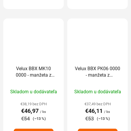
Velux BBX MK10
Velux BBX PK06 0000
0000 - manžeta z
- manžeta z
parotesnej fólie
parotesnej fólie
Priemerné
Priemerné
Skladom u dodávateľa
Skladom u dodávateľa
hodnotenie
hodnotenie
produktu
produktu
€38,19 bez DPH
€37,49 bez DPH
€46,97
€46,11
je
je
/ ks
/ ks
€54
5,0
€53
5,0
(–13 %)
(–13 %)
z
z