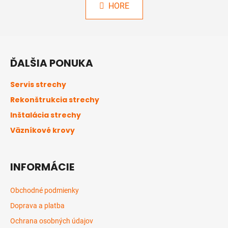
v
k
HORE
l
o
á
v
a
d
Z
n
a
á
i
c
ĎALŠIA PONUKA
e
p
i
ä
e
Servis strechy
p
t
Rekonštrukcia strechy
r
i
v
Inštalácia strechy
e
k
Väzníkové krovy
y
v
ý
INFORMÁCIE
p
i
s
Obchodné podmienky
u
Doprava a platba
Ochrana osobných údajov