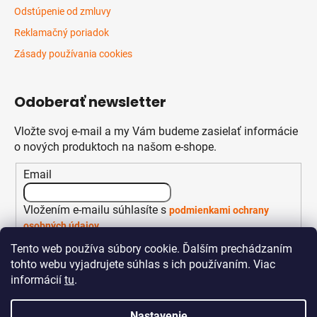
Odstúpenie od zmluvy
Reklamačný poriadok
Zásady používania cookies
Odoberať newsletter
Vložte svoj e-mail a my Vám budeme zasielať informácie
o nových produktoch na našom e-shope.
Email
Vložením e-mailu súhlasíte s
podmienkami ochrany
osobných údajov
Tento web používa súbory cookie. Ďalším prechádzaním
PRIHLÁSIŤ SA
tohto webu vyjadrujete súhlas s ich používaním. Viac
informácií
tu
.
Nastavenie