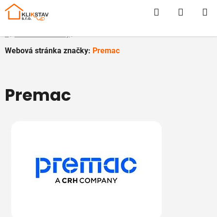
Prejsť
Hľadať
NÁKUP
na
obsah
KOŠÍK
Domov
/
Predávané značky
/
Premac
Webová stránka značky:
Premac
Premac