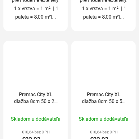
pre moderné exteriéry.
pre moderné exteriéry.
1 x vrstva = 1 m² | 1
1 x vrstva = 1 m² | 1
paleta = 8,00 m²|...
paleta = 8,00 m²|...
Premac City XL
Premac City XL
dlažba 8cm 50 x 25
dlažba 8cm 50 x 50
cm sivo-grafitová
cm platinová
Priemerné
Priemerné
Skladom u dodávateľa
Skladom u dodávateľa
hodnotenie
hodnotenie
produktu
produktu
€18,64 bez DPH
€18,64 bez DPH
je
je