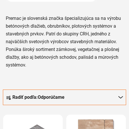
Premac je slovenská značka špecializujúca sa na výrobu
betónových dlažieb, obrubníkov, plotových systémov a
stavebných prvkov. Patrí do skupiny CRH, jedného z
najväčších svetových výrobcov stavebných materiálov.
Ponúka široký sortiment zámkovej, vegetačnej a plošnej
dlažby, ako aj betónových schodov, palisád a múrových
systémov.
R
Radiť podľa:
Odporúčame
a
d
V
e
ý
n