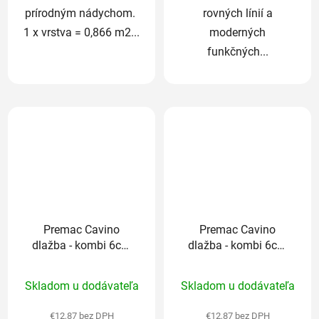
prírodným nádychom.
rovných línií a
1 x vrstva = 0,866 m2...
moderných
funkčných...
Premac Cavino
Premac Cavino
dlažba - kombi 6cm
dlažba - kombi 6cm
melír Sahara
sivo-grafitová
Priemerné
Priemerné
Skladom u dodávateľa
Skladom u dodávateľa
hodnotenie
hodnotenie
produktu
produktu
€12,87 bez DPH
€12,87 bez DPH