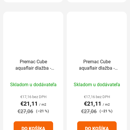
Premac Cube
Premac Cube
aquaflair dlažba -
aquaflair dlažba -
kombi 6cm grafitový
kombi 6cm sivá žula
Priemerné
Priemerné
čadič
Skladom u dodávateľa
Skladom u dodávateľa
hodnotenie
hodnotenie
produktu
produktu
€17,16 bez DPH
€17,16 bez DPH
€21,11
€21,11
je
je
/ m2
/ m2
€27,06
5,0
€27,06
5,0
(–21 %)
(–21 %)
z
z
5
5
DO KOŠÍKA
DO KOŠÍKA