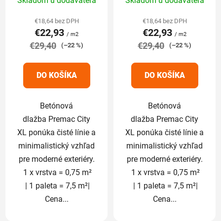
Skladom u dodávateľa
Skladom u dodávateľa
hodnotenie
hodnotenie
produktu
produktu
€18,64 bez DPH
€18,64 bez DPH
€22,93
€22,93
je
je
/ m2
/ m2
€29,40
5,0
€29,40
5,0
(–22 %)
(–22 %)
z
z
5
5
DO KOŠÍKA
DO KOŠÍKA
hviezdičiek.
hviezdičiek.
Betónová
Betónová
dlažba Premac City
dlažba Premac City
XL ponúka čisté línie a
XL ponúka čisté línie a
minimalistický vzhľad
minimalistický vzhľad
pre moderné exteriéry.
pre moderné exteriéry.
1 x vrstva = 0,75 m²
1 x vrstva = 0,75 m²
| 1 paleta = 7,5 m²|
| 1 paleta = 7,5 m²|
Cena...
Cena...