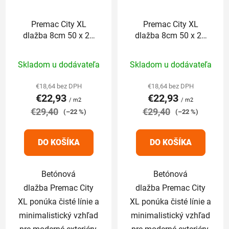
Premac City XL
Premac City XL
dlažba 8cm 50 x 25
dlažba 8cm 50 x 25
cm platinová
cm sivo-biela
Priemerné
Priemerné
Skladom u dodávateľa
Skladom u dodávateľa
hodnotenie
hodnotenie
produktu
produktu
€18,64 bez DPH
€18,64 bez DPH
€22,93
€22,93
je
je
/ m2
/ m2
€29,40
5,0
€29,40
5,0
(–22 %)
(–22 %)
z
z
5
5
DO KOŠÍKA
DO KOŠÍKA
hviezdičiek.
hviezdičiek.
Betónová
Betónová
dlažba Premac City
dlažba Premac City
XL ponúka čisté línie a
XL ponúka čisté línie a
minimalistický vzhľad
minimalistický vzhľad