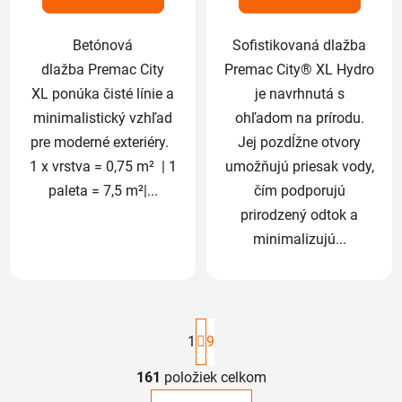
hviezdičiek.
hviezdičiek.
Betónová
Sofistikovaná dlažba
dlažba Premac City
Premac City® XL Hydro
XL ponúka čisté línie a
je navrhnutá s
minimalistický vzhľad
ohľadom na prírodu.
pre moderné exteriéry.
Jej pozdĺžne otvory
1 x vrstva = 0,75 m² | 1
umožňujú priesak vody,
paleta = 7,5 m²|...
čím podporujú
prirodzený odtok a
minimalizujú...
S
t
1
9
r
á
161
položiek celkom
O
n