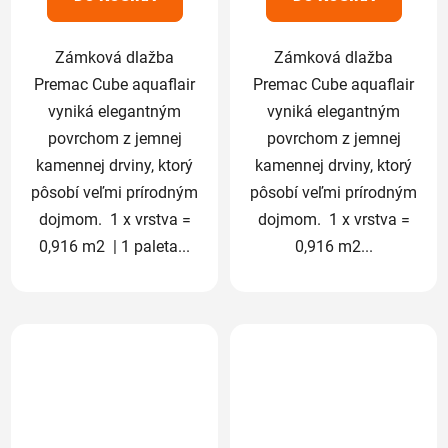
hviezdičiek.
hviezdičiek.
Zámková dlažba
Zámková dlažba
Premac Cube aquaflair
Premac Cube aquaflair
vyniká elegantným
vyniká elegantným
povrchom z jemnej
povrchom z jemnej
kamennej drviny, ktorý
kamennej drviny, ktorý
pôsobí veľmi prírodným
pôsobí veľmi prírodným
dojmom. 1 x vrstva =
dojmom. 1 x vrstva =
0,916 m2 | 1 paleta...
0,916 m2...