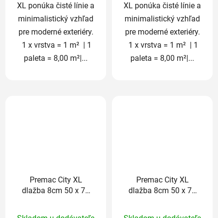
XL ponúka čisté línie a
XL ponúka čisté línie a
minimalistický vzhľad
minimalistický vzhľad
pre moderné exteriéry.
pre moderné exteriéry.
1 x vrstva = 1 m² | 1
1 x vrstva = 1 m² | 1
paleta = 8,00 m²|...
paleta = 8,00 m²|...
Premac City XL
Premac City XL
dlažba 8cm 50 x 75
dlažba 8cm 50 x 75
cm platinová
cm sivo-biela
Priemerné
Priemerné