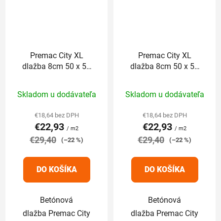
Premac City XL
Premac City XL
dlažba 8cm 50 x 50
dlažba 8cm 50 x 50
cm sivo-biela
cm sivo-grafitová
Priemerné
Priemerné
Skladom u dodávateľa
Skladom u dodávateľa
hodnotenie
hodnotenie
produktu
produktu
€18,64 bez DPH
€18,64 bez DPH
€22,93
€22,93
je
je
/ m2
/ m2
€29,40
4,5
€29,40
5,0
(–22 %)
(–22 %)
z
z
5
5
DO KOŠÍKA
DO KOŠÍKA
hviezdičiek.
hviezdičiek.
Betónová
Betónová
dlažba Premac City
dlažba Premac City