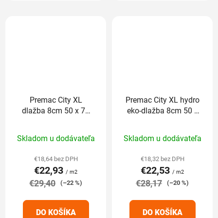
Premac City XL
Premac City XL hydro
dlažba 8cm 50 x 75
eko-dlažba 8cm 50 x
cm sivo-grafitová
50 cm sivo-biela
Priemerné
Priemerné
Skladom u dodávateľa
Skladom u dodávateľa
hodnotenie
hodnotenie
produktu
produktu
€18,64 bez DPH
€18,32 bez DPH
€22,93
€22,53
je
je
/ m2
/ m2
€29,40
5,0
€28,17
4,4
(–22 %)
(–20 %)
z
z
5
5
DO KOŠÍKA
DO KOŠÍKA