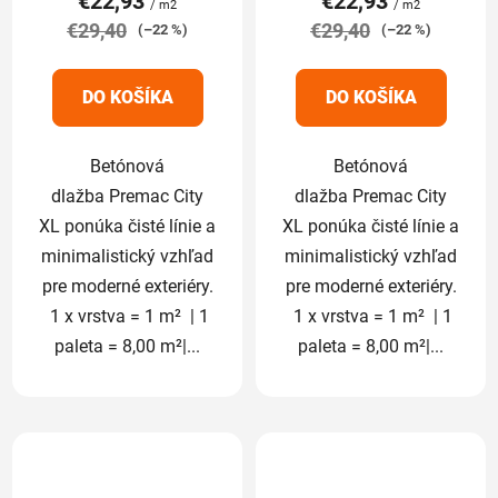
€22,93
€22,93
/ m2
/ m2
€29,40
4,8
€29,40
5,0
(–22 %)
(–22 %)
z
z
5
5
DO KOŠÍKA
DO KOŠÍKA
hviezdičiek.
hviezdičiek.
Betónová
Betónová
dlažba Premac City
dlažba Premac City
XL ponúka čisté línie a
XL ponúka čisté línie a
minimalistický vzhľad
minimalistický vzhľad
pre moderné exteriéry.
pre moderné exteriéry.
1 x vrstva = 1 m² | 1
1 x vrstva = 1 m² | 1
paleta = 8,00 m²|...
paleta = 8,00 m²|...