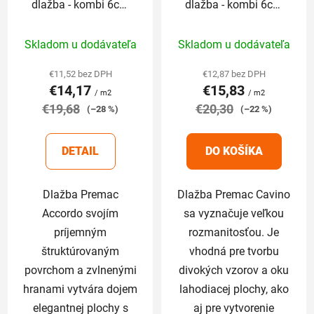
dlažba - kombi 6cm
dlažba - kombi 6cm
sivo-grafitová
melír mušľová
Priemerné
Priemerné
Skladom u dodávateľa
Skladom u dodávateľa
hodnotenie
hodnotenie
produktu
produktu
€11,52 bez DPH
€12,87 bez DPH
€14,17
€15,83
je
je
/ m2
/ m2
€19,68
4,8
€20,30
4,4
(–28 %)
(–22 %)
z
z
5
5
DETAIL
DO KOŠÍKA
hviezdičiek.
hviezdičiek.
Dlažba Premac
Dlažba Premac Cavino
Accordo svojím
sa vyznačuje veľkou
príjemným
rozmanitosťou. Je
štruktúrovaným
vhodná pre tvorbu
povrchom a zvlnenými
divokých vzorov a oku
hranami vytvára dojem
lahodiacej plochy, ako
elegantnej plochy s
aj pre vytvorenie