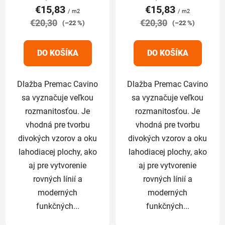
€15,83
€15,83
je
je
/ m2
/ m2
€20,30
5,0
€20,30
5,0
(–22 %)
(–22 %)
z
z
5
5
DO KOŠÍKA
DO KOŠÍKA
hviezdičiek.
hviezdičiek.
Dlažba Premac Cavino
Dlažba Premac Cavino
sa vyznačuje veľkou
sa vyznačuje veľkou
rozmanitosťou. Je
rozmanitosťou. Je
vhodná pre tvorbu
vhodná pre tvorbu
divokých vzorov a oku
divokých vzorov a oku
lahodiacej plochy, ako
lahodiacej plochy, ako
aj pre vytvorenie
aj pre vytvorenie
rovných línií a
rovných línií a
moderných
moderných
funkčných...
funkčných...