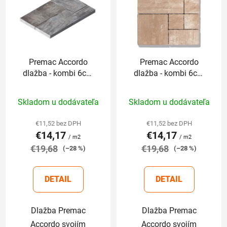
p
i
i
e
s
p
p
r
r
o
Premac Accordo
Premac Accordo
o
d
dlažba - kombi 6cm
dlažba - kombi 6cm
d
u
melír Trento
melír Sahara
u
k
Priemerné
Priemerné
Skladom u dodávateľa
Skladom u dodávateľa
k
t
hodnotenie
hodnotenie
t
o
produktu
produktu
€11,52 bez DPH
€11,52 bez DPH
o
v
€14,17
€14,17
je
je
/ m2
/ m2
v
€19,68
5,0
€19,68
5,0
(–28 %)
(–28 %)
z
z
5
5
DETAIL
DETAIL
hviezdičiek.
hviezdičiek.
Dlažba Premac
Dlažba Premac
Accordo svojím
Accordo svojím