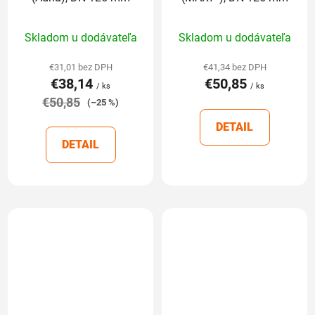
Priemerné
Priemerné
Skladom u dodávateľa
Skladom u dodávateľa
hodnotenie
hodnotenie
produktu
produktu
€31,01 bez DPH
€41,34 bez DPH
€38,14
€50,85
je
je
/ ks
/ ks
€50,85
5,0
5,0
(–25 %)
z
z
DETAIL
5
5
DETAIL
hviezdičiek.
hviezdičiek.