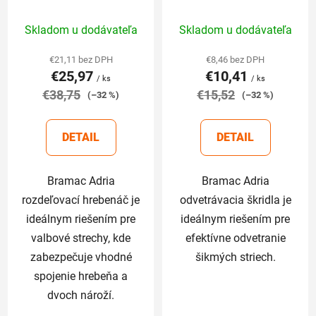
+ vrut
Priemerné
Priemerné
Skladom u dodávateľa
Skladom u dodávateľa
hodnotenie
hodnotenie
produktu
produktu
€21,11 bez DPH
€8,46 bez DPH
€25,97
€10,41
je
je
/ ks
/ ks
€38,75
4,8
€15,52
5,0
(–32 %)
(–32 %)
z
z
5
5
DETAIL
DETAIL
hviezdičiek.
hviezdičiek.
Bramac Adria
Bramac Adria
rozdeľovací hrebenáč je
odvetrávacia škridla je
ideálnym riešením pre
ideálnym riešením pre
valbové strechy, kde
efektívne odvetranie
zabezpečuje vhodné
šikmých striech.
spojenie hrebeňa a
dvoch nároží.