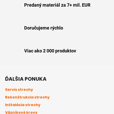
s
Predaný materiál za 7+ mil. EUR
u
Doručujeme rýchlo
Viac ako 2 000 produktov
Z
á
ĎALŠIA PONUKA
p
ä
Servis strechy
t
Rekonštrukcia strechy
i
Inštalácia strechy
e
Väzníkové krovy