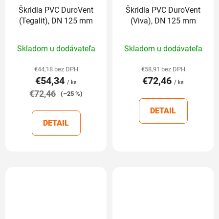
Škridla PVC DuroVent
Škridla PVC DuroVent
(Tegalit), DN 125 mm
(Viva), DN 125 mm
Priemerné
Priemerné
Skladom u dodávateľa
Skladom u dodávateľa
hodnotenie
hodnotenie
produktu
produktu
€44,18 bez DPH
€58,91 bez DPH
€54,34
€72,46
je
je
/ ks
/ ks
€72,46
5,0
4,6
(–25 %)
z
z
DETAIL
5
5
DETAIL
hviezdičiek.
hviezdičiek.