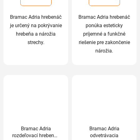
hviezdičiek.
hviezdičiek.
Bramac Adria hrebenáč
Bramac Adria hrebenáč
je určený na pokrývanie
ponúka esteticky
hrebeňa a nárožia
príjemné a funkčné
strechy.
riešenie pre zakončenie
nárožia.
Bramac Adria
Bramac Adria
rozdeľovací hrebenáč
odvetrávacia