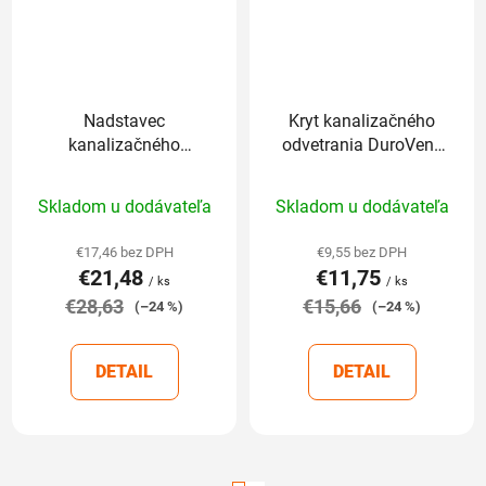
Nadstavec
Kryt kanalizačného
kanalizačného
odvetrania DuroVent,
odvetrania DuroVent,
DN 125 mm
Priemerné
Priemerné
DN 125 mm
Skladom u dodávateľa
Skladom u dodávateľa
hodnotenie
hodnotenie
produktu
produktu
€17,46 bez DPH
€9,55 bez DPH
€21,48
€11,75
je
je
/ ks
/ ks
€28,63
5,0
€15,66
5,0
(–24 %)
(–24 %)
z
z
5
5
DETAIL
DETAIL
hviezdičiek.
hviezdičiek.