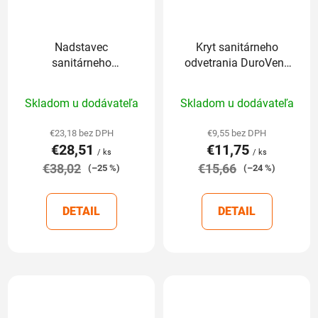
Nadstavec
Kryt sanitárneho
sanitárneho
odvetrania DuroVent,
odvetrania DuroVent,
DN 125 mm
Priemerné
Priemerné
DN 125 mm
Skladom u dodávateľa
Skladom u dodávateľa
hodnotenie
hodnotenie
produktu
produktu
€23,18 bez DPH
€9,55 bez DPH
€28,51
€11,75
je
je
/ ks
/ ks
€38,02
5,0
€15,66
5,0
(–25 %)
(–24 %)
z
z
5
5
DETAIL
DETAIL
hviezdičiek.
hviezdičiek.