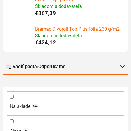
Skladom u dodávateľa
€367,39
Bramac Divoroll Top Plus fólia 230 g/m2
Skladom u dodávateľa
€424,12
R
Radiť podľa:
Odporúčame
a
d
e
n
i
e
Na sklade
366
p
r
o
Akcia
6