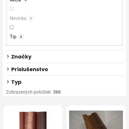
d
u
Novinka
0
k
t
o
Tip
2
v
Značky
Príslušenstvo
Typ
Zobrazených položiek:
366
V
ý
p
i