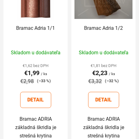
s
p
r
Bramac Adria 1/1
Bramac Adria 1/2
o
d
u
Priemerné
Priemerné
Skladom u dodávateľa
Skladom u dodávateľa
k
hodnotenie
hodnotenie
t
produktu
produktu
€1,62 bez DPH
€1,81 bez DPH
o
€1,99
€2,23
je
je
/ ks
/ ks
v
€2,98
5,0
€3,32
5,0
(–33 %)
(–32 %)
z
z
5
5
DETAIL
DETAIL
hviezdičiek.
hviezdičiek.
Bramac ADRIA
Bramac ADRIA
základná škridla je
základná škridla je
strešná krytina
strešná krytina