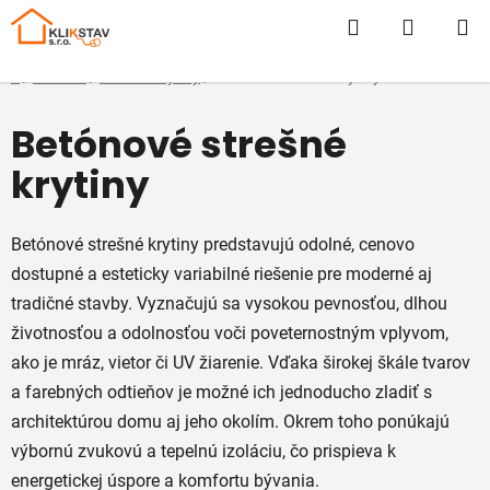
Prejsť
Hľadať
NÁKUP
na
obsah
KOŠÍK
Domov
/
E-SHOP
/
Strešné krytiny
/
Betónové strešné krytiny
Betónové strešné
krytiny
Betónové strešné krytiny predstavujú odolné, cenovo
dostupné a esteticky variabilné riešenie pre moderné aj
tradičné stavby. Vyznačujú sa vysokou pevnosťou, dlhou
životnosťou a odolnosťou voči poveternostným vplyvom,
ako je mráz, vietor či UV žiarenie. Vďaka širokej škále tvarov
a farebných odtieňov je možné ich jednoducho zladiť s
architektúrou domu aj jeho okolím. Okrem toho ponúkajú
výbornú zvukovú a tepelnú izoláciu, čo prispieva k
energetickej úspore a komfortu bývania.