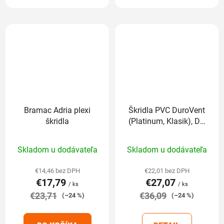
Bramac Adria plexi
Škridla PVC DuroVent
škridla
(Platinum, Klasik), DN
125 mm
Priemerné
Priemerné
Skladom u dodávateľa
Skladom u dodávateľa
hodnotenie
hodnotenie
produktu
produktu
€14,46 bez DPH
€22,01 bez DPH
€17,79
€27,07
je
je
/ ks
/ ks
€23,71
5,0
€36,09
4,8
(–24 %)
(–24 %)
z
z
5
5