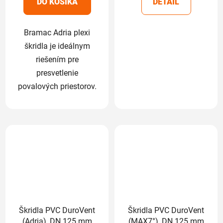
DO KOŠÍKA
DETAIL
hviezdičiek.
hviezdičiek.
Bramac Adria plexi
škridla je ideálnym
riešením pre
presvetlenie
povalových priestorov.
Škridla PVC DuroVent
Škridla PVC DuroVent
(Adria), DN 125 mm
(MAX7°), DN 125 mm