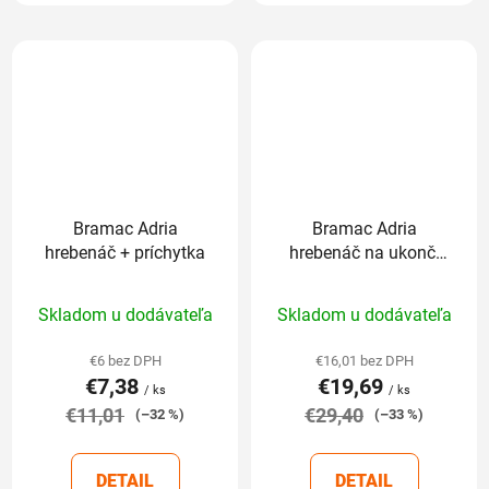
Bramac Adria
Bramac Adria
hrebenáč + príchytka
hrebenáč na ukonč.
nárožia + príchytka +
Priemerné
Priemerné
vrut
Skladom u dodávateľa
Skladom u dodávateľa
hodnotenie
hodnotenie
produktu
produktu
€6 bez DPH
€16,01 bez DPH
€7,38
€19,69
je
je
/ ks
/ ks
€11,01
5,0
€29,40
5,0
(–32 %)
(–33 %)
z
z
5
5
DETAIL
DETAIL