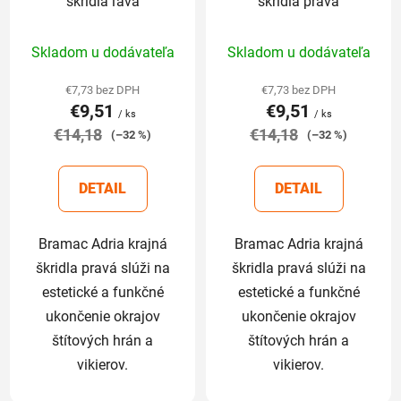
škridla ľavá
škridla pravá
Priemerné
Priemerné
Skladom u dodávateľa
Skladom u dodávateľa
hodnotenie
hodnotenie
produktu
produktu
€7,73 bez DPH
€7,73 bez DPH
€9,51
€9,51
je
je
/ ks
/ ks
€14,18
5,0
€14,18
5,0
(–32 %)
(–32 %)
z
z
5
5
DETAIL
DETAIL
hviezdičiek.
hviezdičiek.
Bramac Adria krajná
Bramac Adria krajná
škridla pravá slúži na
škridla pravá slúži na
estetické a funkčné
estetické a funkčné
ukončenie okrajov
ukončenie okrajov
štítových hrán a
štítových hrán a
vikierov.
vikierov.