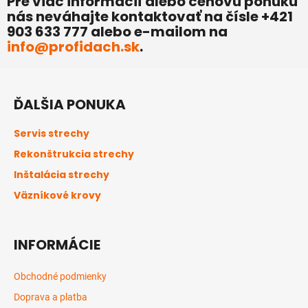
Pre viac informácií alebo cenovú ponuku
nás neváhajte kontaktovať na čísle +421
903 633 777 alebo e-mailom na
info@profidach.sk
.
Z
á
ĎALŠIA PONUKA
p
ä
Servis strechy
t
Rekonštrukcia strechy
i
Inštalácia strechy
e
Väzníkové krovy
INFORMÁCIE
Obchodné podmienky
Doprava a platba