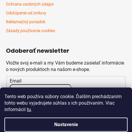
Ochrana osobných údajov
Odstúpenie od zmluvy
Reklamačný poriadok
Zásady používania cookies
Odoberať newsletter
Vložte svoj e-mail a my Vám budeme zasielať informácie
o nových produktoch na našom e-shope.
Email
Vložením e-mailu súhlasíte s
podmienkami ochrany
Tento web používa súbory cookie. Ďalším prechádzaním
osobných údajov
tohto webu vyjadrujete súhlas s ich používaním. Viac
informácií
tu
.
PRIHLÁSIŤ SA
Nastavenie