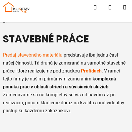
Prejsť
Hľadať
NÁKUP
na
obsah
KOŠÍK
Domov
/
STAVEBNÉ PRÁCE
STAVEBNÉ PRÁCE
Predaj stavebného materiálu
predstavuje iba jednu časť
našej činnosti. Tá druhá je zameraná na samotné stavebné
práce, ktoré realizujeme pod značkou
Profidach
. V rámci
tejto firmy je našim primárnym zameraním
komplexná
ponuka prác v oblasti striech a súvisiacich služieb.
Zameriavame sa na kompletný servis od návrhu až po
realizáciu, pričom kladieme dôraz na kvalitu a individuálny
prístup ku každému zákazníkovi.