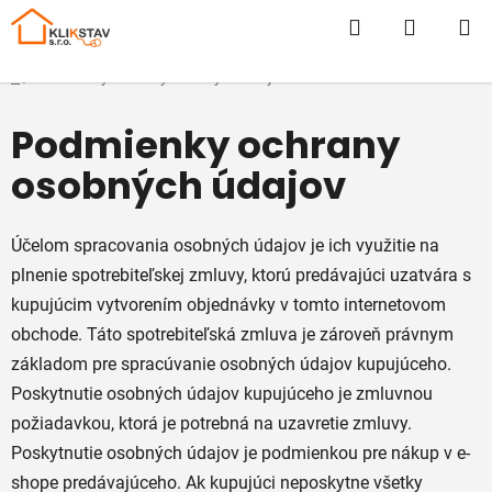
Prejsť
Hľadať
NÁKUP
na
obsah
KOŠÍK
Domov
/
Podmienky ochrany osobných údajov
Podmienky ochrany
osobných údajov
Účelom spracovania osobných údajov je ich využitie na
plnenie spotrebiteľskej zmluvy, ktorú predávajúci uzatvára s
kupujúcim vytvorením objednávky v tomto internetovom
obchode. Táto spotrebiteľská zmluva je zároveň právnym
základom pre spracúvanie osobných údajov kupujúceho.
Poskytnutie osobných údajov kupujúceho je zmluvnou
požiadavkou, ktorá je potrebná na uzavretie zmluvy.
Poskytnutie osobných údajov je podmienkou pre nákup v e-
shope predávajúceho. Ak kupujúci neposkytne všetky