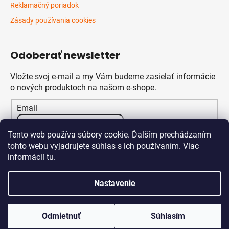
Reklamačný poriadok
Zásady používania cookies
Odoberať newsletter
Vložte svoj e-mail a my Vám budeme zasielať informácie
o nových produktoch na našom e-shope.
Email
Vložením e-mailu súhlasíte s
podmienkami ochrany
Tento web používa súbory cookie. Ďalším prechádzaním
osobných údajov
tohto webu vyjadrujete súhlas s ich používaním. Viac
informácií
tu
.
PRIHLÁSIŤ SA
Nastavenie
Odmietnuť
Súhlasím
Vytvoril Shoptet