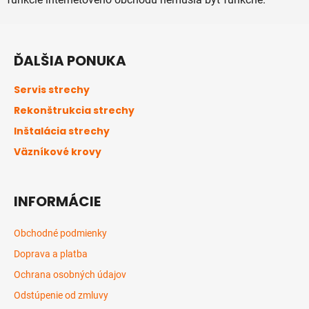
Z
á
ĎALŠIA PONUKA
p
ä
Servis strechy
t
Rekonštrukcia strechy
i
Inštalácia strechy
e
Väzníkové krovy
INFORMÁCIE
Obchodné podmienky
Doprava a platba
Ochrana osobných údajov
Odstúpenie od zmluvy