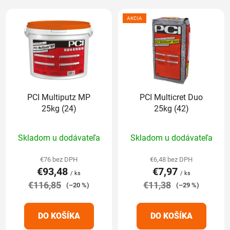
V
e
ý
n
AKCIA
p
i
i
e
s
p
p
r
r
o
PCI Multiputz MP
PCI Multicret Duo
o
d
25kg (24)
25kg (42)
d
u
u
k
Priemerné
Priemerné
Skladom u dodávateľa
Skladom u dodávateľa
k
t
hodnotenie
hodnotenie
t
o
produktu
produktu
€76 bez DPH
€6,48 bez DPH
o
v
€93,48
€7,97
je
je
/ ks
/ ks
v
€116,85
5,0
€11,38
5,0
(–20 %)
(–29 %)
z
z
5
5
DO KOŠÍKA
DO KOŠÍKA
hviezdičiek.
hviezdičiek.