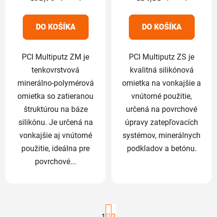
z
z
5
5
DO KOŠÍKA
DO KOŠÍKA
hviezdičiek.
hviezdičiek.
PCI Multiputz ZM je
PCI Multiputz ZS je
tenkovrstvová
kvalitná silikónová
minerálno-polymérová
omietka na vonkajšie a
omietka so zatieranou
vnútorné použitie,
štruktúrou na báze
určená na povrchové
silikónu. Je určená na
úpravy zatepľovacích
vonkajšie aj vnútorné
systémov, minerálnych
použitie, ideálna pre
podkladov a betónu.
povrchové...
S
1
2