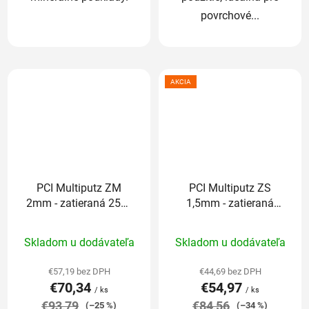
povrchové...
AKCIA
PCI Multiputz ZM
PCI Multiputz ZS
2mm - zatieraná 25kg
1,5mm - zatieraná
(odtieň končí číslom:
25kg (odtieň končí
Priemerné
Priemerné
1,2,3,6,7,8)
číslom: 1,2,3,6,7,8)
Skladom u dodávateľa
Skladom u dodávateľa
hodnotenie
hodnotenie
produktu
produktu
€57,19 bez DPH
€44,69 bez DPH
€70,34
€54,97
je
je
/ ks
/ ks
€93,79
5,0
€84,56
5,0
(–25 %)
(–34 %)