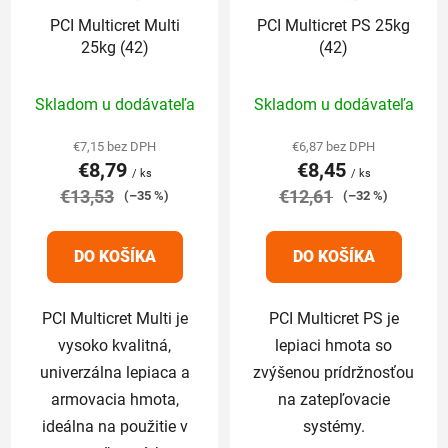
PCI Multicret Multi
PCI Multicret PS 25kg
25kg (42)
(42)
Priemerné
Skladom u dodávateľa
Skladom u dodávateľa
hodnotenie
produktu
€7,15 bez DPH
€6,87 bez DPH
€8,79
€8,45
je
/ ks
/ ks
€13,53
4,9
€12,61
(–35 %)
(–32 %)
z
5
DO KOŠÍKA
DO KOŠÍKA
hviezdičiek.
PCI Multicret Multi je
PCI Multicret PS je
vysoko kvalitná,
lepiaci hmota so
univerzálna lepiaca a
zvýšenou prídržnosťou
armovacia hmota,
na zatepľovacie
ideálna na použitie v
systémy.