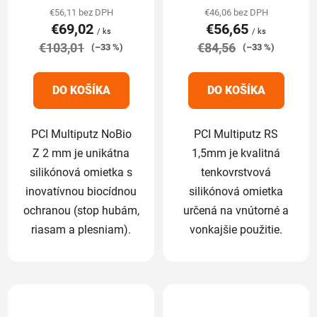
produktu
produktu
€56,11 bez DPH
€46,06 bez DPH
€69,02
€56,65
je
je
/ ks
/ ks
€103,01
5,0
€84,56
5,0
(–33 %)
(–33 %)
z
z
5
5
DO KOŠÍKA
DO KOŠÍKA
hviezdičiek.
hviezdičiek.
PCI Multiputz NoBio
PCI Multiputz RS
Z 2 mm je unikátna
1,5mm je kvalitná
silikónová omietka s
tenkovrstvová
inovatívnou biocídnou
silikónová omietka
ochranou (stop hubám,
určená na vnútorné a
riasam a plesniam).
vonkajšie použitie.