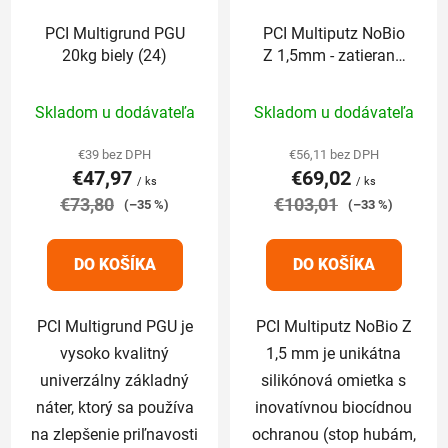
PCI Multigrund PGU
PCI Multiputz NoBio
20kg biely (24)
Z 1,5mm - zatieraná
25kg (odtieň končí
Priemerné
Priemerné
číslom: 1,2,3,6,7,8)
Skladom u dodávateľa
Skladom u dodávateľa
hodnotenie
hodnotenie
produktu
produktu
€39 bez DPH
€56,11 bez DPH
€47,97
€69,02
je
je
/ ks
/ ks
€73,80
5,0
€103,01
4,8
(–35 %)
(–33 %)
z
z
5
5
DO KOŠÍKA
DO KOŠÍKA
hviezdičiek.
hviezdičiek.
PCI Multigrund PGU je
PCI Multiputz NoBio Z
vysoko kvalitný
1,5 mm je unikátna
univerzálny základný
silikónová omietka s
náter, ktorý sa používa
inovatívnou biocídnou
na zlepšenie priľnavosti
ochranou (stop hubám,