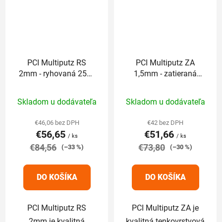
PCI Multiputz RS
PCI Multiputz ZA
2mm - ryhovaná 25kg
1,5mm - zatieraná
(odtieň končí číslom:
25kg (odtieň končí
Priemerné
Priemerné
1,2,3,6,7,8)
číslom: 1,2,3,6,7,8)
Skladom u dodávateľa
Skladom u dodávateľa
hodnotenie
hodnotenie
produktu
produktu
€46,06 bez DPH
€42 bez DPH
€56,65
€51,66
je
je
/ ks
/ ks
€84,56
5,0
€73,80
5,0
(–33 %)
(–30 %)
z
z
5
5
DO KOŠÍKA
DO KOŠÍKA
hviezdičiek.
hviezdičiek.
PCI Multiputz RS
PCI Multiputz ZA je
2mm je kvalitná
kvalitná tenkovrstvová