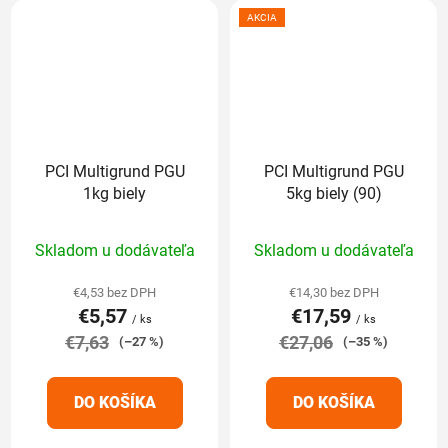
AKCIA
PCI Multigrund PGU
PCI Multigrund PGU
1kg biely
5kg biely (90)
Priemerné
Priemerné
Skladom u dodávateľa
Skladom u dodávateľa
hodnotenie
hodnotenie
produktu
produktu
€4,53 bez DPH
€14,30 bez DPH
€5,57
€17,59
je
je
/ ks
/ ks
€7,63
5,0
€27,06
5,0
(–27 %)
(–35 %)
z
z
5
5
DO KOŠÍKA
DO KOŠÍKA
hviezdičiek.
hviezdičiek.