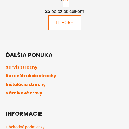
t
r
á
25
položiek celkom
O
n
v
k
HORE
l
o
á
v
a
d
Z
n
a
á
i
c
ĎALŠIA PONUKA
e
p
i
ä
e
Servis strechy
p
t
Rekonštrukcia strechy
r
i
v
Inštalácia strechy
e
k
Väzníkové krovy
y
v
ý
INFORMÁCIE
p
i
s
Obchodné podmienky