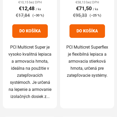
produktu
produktu
€10,15 bez DPH
€58,13 bez DPH
€12,48
€71,50
je
je
/ ks
/ ks
€17,84
4,5
€95,33
5,0
(–30 %)
(–25 %)
z
z
5
5
DO KOŠÍKA
DO KOŠÍKA
hviezdičiek.
hviezdičiek.
PCI Multicret Super je
PCI Multicret Superflex
vysoko kvalitná lepiaca
je flexibilná lepiaca a
a armovacia hmota,
armovacia stierková
ideálna na použitie v
hmota, určená pre
zatepľovacích
zatepľovacie systémy.
systémoch. Je určená
na lepenie a armovanie
izolačných dosiek z...