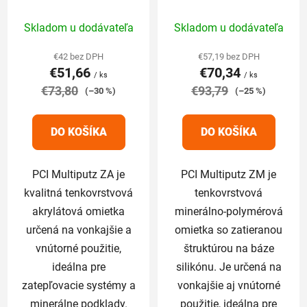
(odtieň končí číslom:
25kg (odtieň končí
Priemerné
Priemerné
1,2,3,6,7,8)
číslom: 1,2,3,6,7,8)
Skladom u dodávateľa
Skladom u dodávateľa
hodnotenie
hodnotenie
produktu
produktu
€42 bez DPH
€57,19 bez DPH
€51,66
€70,34
je
je
/ ks
/ ks
€73,80
5,0
€93,79
5,0
(–30 %)
(–25 %)
z
z
5
5
DO KOŠÍKA
DO KOŠÍKA
hviezdičiek.
hviezdičiek.
PCI Multiputz ZA je
PCI Multiputz ZM je
kvalitná tenkovrstvová
tenkovrstvová
akrylátová omietka
minerálno-polymérová
určená na vonkajšie a
omietka so zatieranou
vnútorné použitie,
štruktúrou na báze
ideálna pre
silikónu. Je určená na
zatepľovacie systémy a
vonkajšie aj vnútorné
minerálne podklady.
použitie, ideálna pre