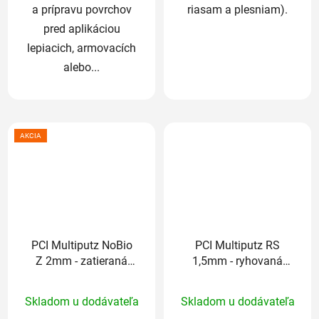
a prípravu povrchov
riasam a plesniam).
pred aplikáciou
lepiacich, armovacích
alebo...
AKCIA
PCI Multiputz NoBio
PCI Multiputz RS
Z 2mm - zatieraná
1,5mm - ryhovaná
25kg (odtieň končí
25kg (odtieň končí
Priemerné
Priemerné
číslom: 1,2,3,6,7,8)
číslom: 1,2,3,6,7,8)
Skladom u dodávateľa
Skladom u dodávateľa
hodnotenie
hodnotenie