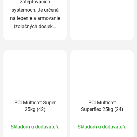
zatepľovacích
systémoch. Je určená
na lepenie a armovanie
izolačných dosiek...
PCI Multicret Super
PCI Multicret
25kg (42)
Superflex 25kg (24)
Priemerné
Priemerné
Skladom u dodávateľa
Skladom u dodávateľa
hodnotenie
hodnotenie