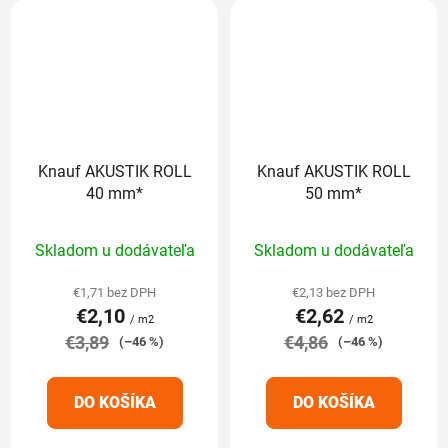
Knauf AKUSTIK ROLL
Knauf AKUSTIK ROLL
40 mm*
50 mm*
Priemerné
Priemerné
Skladom u dodávateľa
Skladom u dodávateľa
hodnotenie
hodnotenie
produktu
produktu
€1,71 bez DPH
€2,13 bez DPH
€2,10
€2,62
je
je
/ m2
/ m2
€3,89
5,0
€4,86
5,0
(–46 %)
(–46 %)
z
z
5
5
DO KOŠÍKA
DO KOŠÍKA
hviezdičiek.
hviezdičiek.