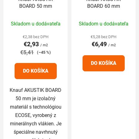
BOARD 50 mm
BOARD 60 mm
Priemerné
Priemerné
Skladom u dodávateľa
Skladom u dodávateľa
hodnotenie
hodnotenie
produktu
produktu
€2,38 bez DPH
€5,28 bez DPH
€2,93
€6,49
je
je
/ m2
/ m2
€5,41
5,0
5,0
(–45 %)
z
z
DO KOŠÍKA
5
5
DO KOŠÍKA
hviezdičiek.
hviezdičiek.
Knauf AKUSTIK BOARD
50 mm je izolačný
materiál s technológiou
ECOSE, vyrobený z
minerálnych vlákien. Je
špeciálne navrhnutý