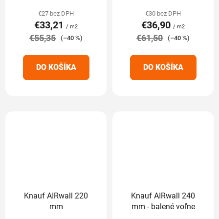
produktu
produktu
€27 bez DPH
€30 bez DPH
€33,21
€36,90
je
je
/ m2
/ m2
€55,35
5,0
€61,50
5,0
(–40 %)
(–40 %)
z
z
5
5
DO KOŠÍKA
DO KOŠÍKA
hviezdičiek.
hviezdičiek.
Knauf AIRwall 220
Knauf AIRwall 240
mm
mm - balené voľne