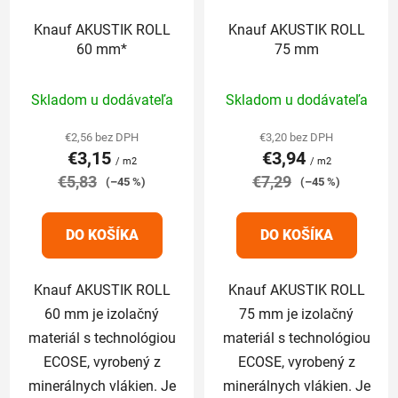
Knauf AKUSTIK ROLL
Knauf AKUSTIK ROLL
60 mm*
75 mm
Priemerné
Priemerné
Skladom u dodávateľa
Skladom u dodávateľa
hodnotenie
hodnotenie
produktu
produktu
€2,56 bez DPH
€3,20 bez DPH
€3,15
€3,94
je
je
/ m2
/ m2
€5,83
5,0
€7,29
5,0
(–45 %)
(–45 %)
z
z
5
5
DO KOŠÍKA
DO KOŠÍKA
hviezdičiek.
hviezdičiek.
Knauf AKUSTIK ROLL
Knauf AKUSTIK ROLL
60 mm je izolačný
75 mm je izolačný
materiál s technológiou
materiál s technológiou
ECOSE, vyrobený z
ECOSE, vyrobený z
minerálnych vlákien. Je
minerálnych vlákien. Je