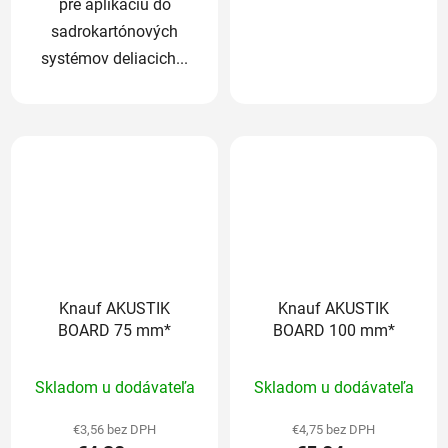
pre aplikáciu do
sadrokartónových
systémov deliacich...
Knauf AKUSTIK
Knauf AKUSTIK
BOARD 75 mm*
BOARD 100 mm*
Priemerné
Priemerné
Skladom u dodávateľa
Skladom u dodávateľa
hodnotenie
hodnotenie
produktu
produktu
€3,56 bez DPH
€4,75 bez DPH