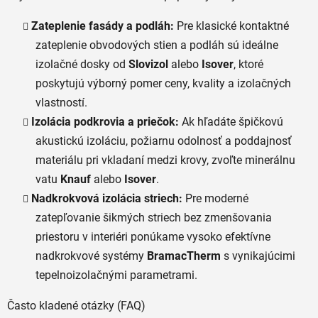
p
r
Zateplenie fasády a podláh:
Pre klasické kontaktné
v
zateplenie obvodových stien a podláh sú ideálne
k
izolačné dosky od
Slovizol
alebo
Isover
, ktoré
y
v
poskytujú výborný pomer ceny, kvality a izolačných
ý
vlastností.
p
Izolácia podkrovia a priečok:
Ak hľadáte špičkovú
i
akustickú izoláciu, požiarnu odolnosť a poddajnosť
s
u
materiálu pri vkladaní medzi krovy, zvoľte minerálnu
vatu
Knauf
alebo
Isover
.
Nadkrokvová izolácia striech:
Pre moderné
zatepľovanie šikmých striech bez zmenšovania
priestoru v interiéri ponúkame vysoko efektívne
nadkrokvové systémy
BramacTherm
s vynikajúcimi
tepelnoizolačnými parametrami.
Často kladené otázky (FAQ)