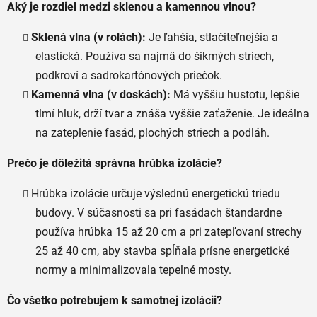
Aký je rozdiel medzi sklenou a kamennou vlnou?
Sklená vlna (v rolách):
Je ľahšia, stlačiteľnejšia a
elastická. Používa sa najmä do šikmých striech,
podkroví a sadrokartónových priečok.
Kamenná vlna (v doskách):
Má vyššiu hustotu, lepšie
tlmí hluk, drží tvar a znáša vyššie zaťaženie. Je ideálna
na zateplenie fasád, plochých striech a podláh.
Prečo je dôležitá správna hrúbka izolácie?
Hrúbka izolácie určuje výslednú energetickú triedu
budovy. V súčasnosti sa pri fasádach štandardne
používa hrúbka 15 až 20 cm a pri zatepľovaní strechy
25 až 40 cm, aby stavba spĺňala prísne energetické
normy a minimalizovala tepelné mosty.
Čo všetko potrebujem k samotnej izolácii?