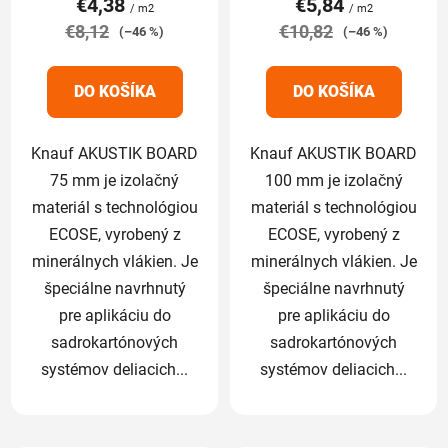
€4,38
€5,84
je
je
/ m2
/ m2
€8,12
5,0
€10,82
5,0
(–46 %)
(–46 %)
z
z
5
5
DO KOŠÍKA
DO KOŠÍKA
hviezdičiek.
hviezdičiek.
Knauf AKUSTIK BOARD
Knauf AKUSTIK BOARD
75 mm je izolačný
100 mm je izolačný
materiál s technológiou
materiál s technológiou
ECOSE, vyrobený z
ECOSE, vyrobený z
minerálnych vlákien. Je
minerálnych vlákien. Je
špeciálne navrhnutý
špeciálne navrhnutý
pre aplikáciu do
pre aplikáciu do
sadrokartónových
sadrokartónových
systémov deliacich...
systémov deliacich...