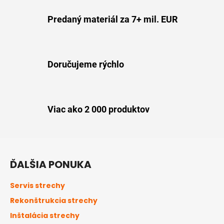
Predaný materiál za 7+ mil. EUR
Doručujeme rýchlo
Viac ako 2 000 produktov
Z
á
ĎALŠIA PONUKA
p
ä
Servis strechy
t
Rekonštrukcia strechy
i
Inštalácia strechy
e