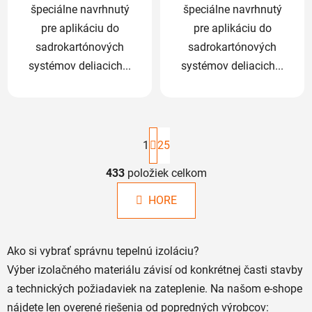
špeciálne navrhnutý
špeciálne navrhnutý
pre aplikáciu do
pre aplikáciu do
sadrokartónových
sadrokartónových
systémov deliacich...
systémov deliacich...
S
t
1
25
r
á
433
položiek celkom
O
n
v
k
HORE
l
o
á
v
a
d
n
Ako si vybrať správnu tepelnú izoláciu?
a
i
c
Výber izolačného materiálu závisí od konkrétnej časti stavby
e
i
a technických požiadaviek na zateplenie. Na našom e-shope
e
nájdete len overené riešenia od popredných výrobcov: