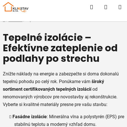
Prejsť
Hľadať
NÁKUP
na
obsah
KOŠÍK
Domov
/
E-SHOP
/
Tepelné izolácie
Tepelné izolácie –
Efektívne zateplenie od
podlahy po strechu
Znížte náklady na energie a zabezpečte si doma dokonalú
tepelnú pohodu po celý rok. Ponúkame vám
široký
sortiment certifikovaných tepelných izolácií
od
renomovaných výrobcov pre novostavby aj rekonštrukcie.
Vyberte si kvalitné materiály presne pre vašu stavbu:
Fasádne izolácie
: Minerálna vlna a polystyrén (EPS) pre
stabilnú teplotu a moderný vzhľad domu.