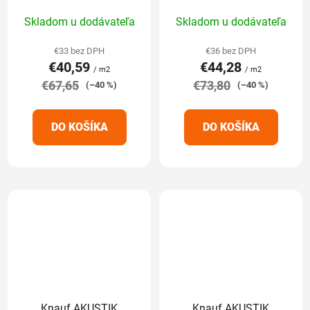
Priemerné
Priemerné
Skladom u dodávateľa
Skladom u dodávateľa
hodnotenie
hodnotenie
produktu
produktu
€33 bez DPH
€36 bez DPH
€40,59
€44,28
je
je
/ m2
/ m2
€67,65
5,0
€73,80
5,0
(–40 %)
(–40 %)
z
z
5
5
DO KOŠÍKA
DO KOŠÍKA
hviezdičiek.
hviezdičiek.
Knauf AKUSTIK
Knauf AKUSTIK