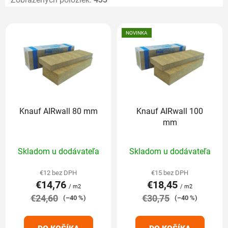
V
ý
NOVINKA
p
i
s
p
r
Knauf AIRwall 80 mm
Knauf AIRwall 100
o
mm
d
u
Priemerné
Priemerné
Skladom u dodávateľa
Skladom u dodávateľa
k
hodnotenie
hodnotenie
t
produktu
produktu
€12 bez DPH
€15 bez DPH
o
€14,76
€18,45
je
je
/ m2
/ m2
v
€24,60
5,0
€30,75
5,0
(–40 %)
(–40 %)
z
z
5
5