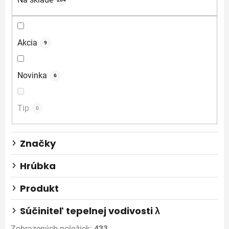
e
p
r
o
Akcia
9
d
u
Novinka
6
k
t
o
Tip
0
v
Značky
Hrúbka
Produkt
Súčiniteľ tepelnej vodivosti λ
Zobrazených položiek:
433