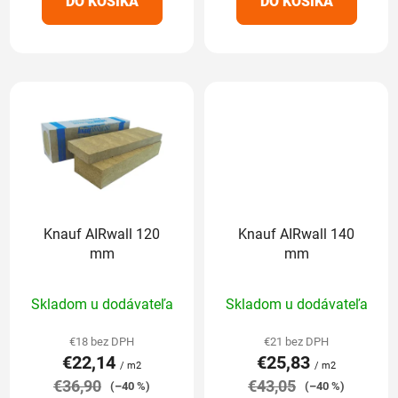
DO KOŠÍKA
DO KOŠÍKA
hviezdičiek.
hviezdičiek.
Knauf AIRwall 120
Knauf AIRwall 140
mm
mm
Priemerné
Priemerné
Skladom u dodávateľa
Skladom u dodávateľa
hodnotenie
hodnotenie
produktu
produktu
€18 bez DPH
€21 bez DPH
€22,14
€25,83
je
je
/ m2
/ m2
€36,90
5,0
€43,05
5,0
(–40 %)
(–40 %)