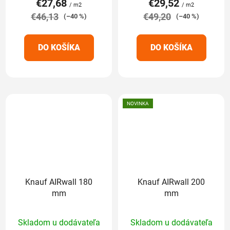
€27,68
€29,52
je
je
/ m2
/ m2
€46,13
5,0
€49,20
5,0
(–40 %)
(–40 %)
z
z
5
5
DO KOŠÍKA
DO KOŠÍKA
hviezdičiek.
hviezdičiek.
NOVINKA
Knauf AIRwall 180
Knauf AIRwall 200
mm
mm
Priemerné
Priemerné
Skladom u dodávateľa
Skladom u dodávateľa
hodnotenie
hodnotenie