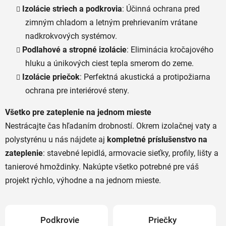
Izolácie striech a podkrovia
: Účinná ochrana pred
zimným chladom a letným prehrievaním vrátane
nadkrokvových systémov.
Podlahové a stropné izolácie
: Eliminácia kročajového
hluku a únikových ciest tepla smerom do zeme.
Izolácie priečok
: Perfektná akustická a protipožiarna
ochrana pre interiérové steny.
Všetko pre zateplenie na jednom mieste
Nestrácajte čas hľadaním drobností. Okrem izolačnej vaty a
polystyrénu u nás nájdete aj
kompletné príslušenstvo na
zateplenie
: stavebné lepidlá, armovacie sieťky, profily, lišty a
tanierové hmoždinky. Nakúpte všetko potrebné pre váš
projekt rýchlo, výhodne a na jednom mieste.
Podkrovie
Priečky