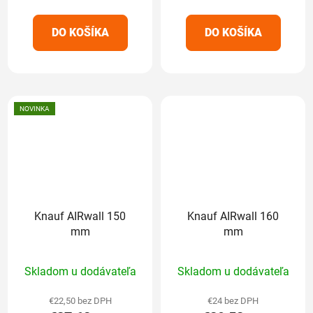
z
z
5
5
DO KOŠÍKA
DO KOŠÍKA
hviezdičiek.
hviezdičiek.
NOVINKA
Knauf AIRwall 150
Knauf AIRwall 160
mm
mm
Priemerné
Priemerné
Skladom u dodávateľa
Skladom u dodávateľa
hodnotenie
hodnotenie
produktu
produktu
€22,50 bez DPH
€24 bez DPH