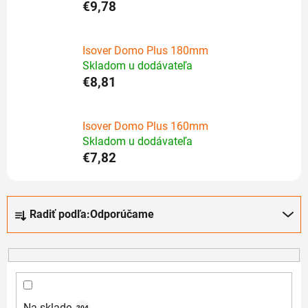
€9,78
Isover Domo Plus 180mm
Skladom u dodávateľa
€8,81
Isover Domo Plus 160mm
Skladom u dodávateľa
€7,82
R
Radiť podľa:
Odporúčame
a
d
e
n
i
Na sklade
204