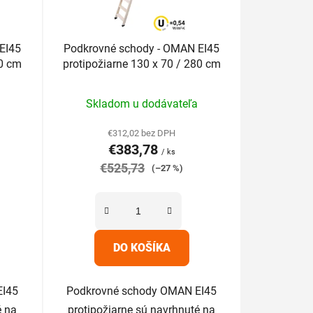
d
u
EI45
Podkrovné schody - OMAN EI45
k
80 cm
protipožiarne 130 x 70 / 280 cm
t
o
Priemerné
v
Skladom u dodávateľa
hodnotenie
produktu
€312,02 bez DPH
€383,78
je
/ ks
€525,73
5,0
(–27 %)
z
5
hviezdičiek.
DO KOŠÍKA
EI45
Podkrovné schody OMAN EI45
é na
protipožiarne sú navrhnuté na