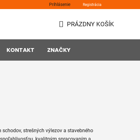
Prihlásenie
Registrácia
PRÁZDNY KOŠÍK
NÁKUPNÝ
KOŠÍK
KONTAKT
ZNAČKY
 schodov, strešných výlezov a stavebného
 spoľahlivosťou, kvalitným spracovaním a