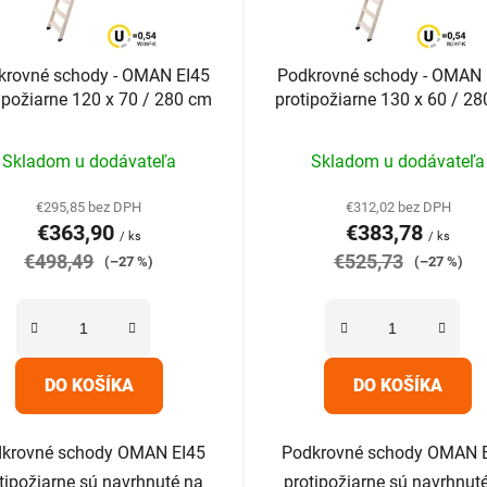
krovné schody - OMAN EI45
Podkrovné schody - OMAN 
ipožiarne 120 x 70 / 280 cm
protipožiarne 130 x 60 / 2
Priemerné
Priemerné
Skladom u dodávateľa
Skladom u dodávateľa
hodnotenie
hodnotenie
produktu
produktu
€295,85 bez DPH
€312,02 bez DPH
€363,90
€383,78
je
je
/ ks
/ ks
€498,49
4,9
€525,73
5,0
(–27 %)
(–27 %)
z
z
5
5
hviezdičiek.
hviezdičiek.
DO KOŠÍKA
DO KOŠÍKA
krovné schody OMAN EI45
Podkrovné schody OMAN 
tipožiarne sú navrhnuté na
protipožiarne sú navrhnut