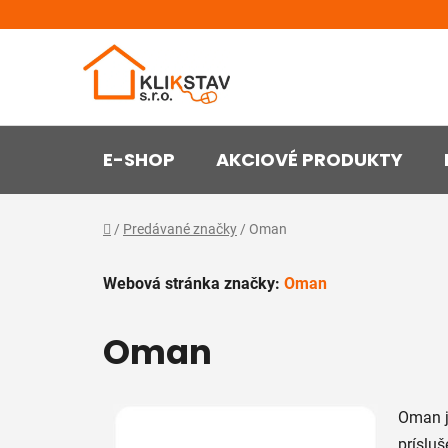
Prejsť
na
obsah
E-SHOP
AKCIOVÉ PRODUKTY
Domov
/
Predávané značky
/
Oman
Webová stránka značky:
Oman
Oman
Oman j
príslu