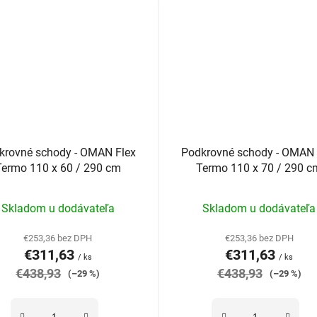
krovné schody - OMAN Flex
Podkrovné schody - OMAN 
Termo 110 x 60 / 290 cm
Termo 110 x 70 / 290 c
Priemerné
Priemerné
Skladom u dodávateľa
Skladom u dodávateľa
hodnotenie
hodnotenie
produktu
produktu
€253,36 bez DPH
€253,36 bez DPH
€311,63
€311,63
je
je
/ ks
/ ks
€438,93
5,0
€438,93
5,0
(–29 %)
(–29 %)
z
z
5
5