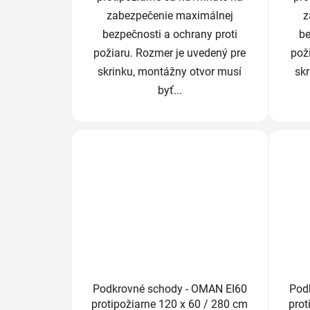
zabezpečenie maximálnej
z
bezpečnosti a ochrany proti
be
požiaru. Rozmer je uvedený pre
pož
skrinku, montážny otvor musí
sk
byť...
Podkrovné schody - OMAN EI60
Pod
protipožiarne 120 x 60 / 280 cm
prot