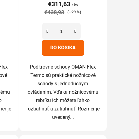
€311,63
je
/ ks
€438,93
5,0
(–29 %)
z
5
hviezdičiek.
DO KOŠÍKA
Flex
Podkrovné schody OMAN Flex
cové
Termo sú praktické nožnicové
schody s jednoduchým
vému
ovládaním. Vďaka nožnicovému
o
rebríku ich môžete ľahko
mer je
roztiahnuť a zatiahnuť. Rozmer je
uvedený...