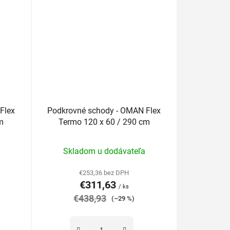
Flex
Podkrovné schody - OMAN Flex
m
Termo 120 x 60 / 290 cm
Priemerné
Skladom u dodávateľa
hodnotenie
produktu
€253,36 bez DPH
€311,63
je
/ ks
€438,93
5,0
(–29 %)
z
5