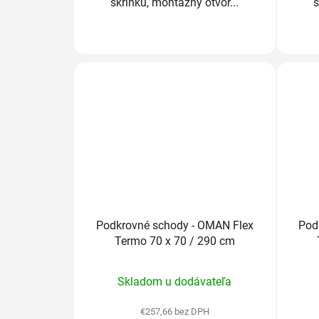
skrinku, montážny otvor...
s
Podkrovné schody - OMAN Flex
Pod
Termo 70 x 70 / 290 cm
Priemerné
Skladom u dodávateľa
hodnotenie
produktu
€257,66 bez DPH