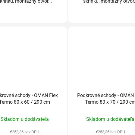
krinku, montážny otvor...
skrinku, montážny otvor.
krovné schody - OMAN Flex
Podkrovné schody - OMAN 
Termo 80 x 60 / 290 cm
Termo 80 x 70 / 290 c
Priemerné
Priemerné
Skladom u dodávateľa
Skladom u dodávateľa
hodnotenie
hodnotenie
produktu
produktu
€253,36 bez DPH
€253,36 bez DPH