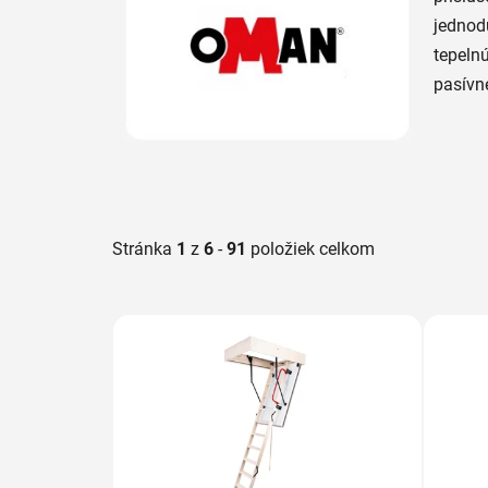
jednod
tepelnú
pasívn
Stránka
1
z
6
-
91
položiek celkom
V
ý
p
i
s
p
r