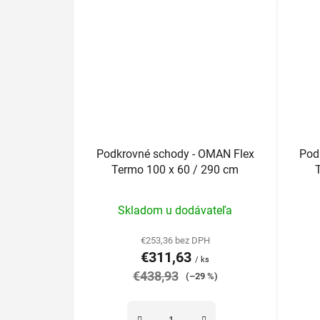
Podkrovné schody - OMAN Flex
Pod
Termo 100 x 60 / 290 cm
Priemerné
Skladom u dodávateľa
hodnotenie
produktu
€253,36 bez DPH
€311,63
je
/ ks
€438,93
5,0
(–29 %)
z
5