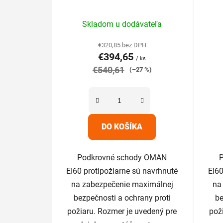
Priemerné
Skladom u dodávateľa
hodnotenie
produktu
€320,85 bez DPH
€394,65
je
/ ks
€540,61
5,0
(–27 %)
z
5
hviezdičiek.
DO KOŠÍKA
Podkrovné schody OMAN
EI60 protipožiarne sú navrhnuté
EI60
na zabezpečenie maximálnej
na
bezpečnosti a ochrany proti
be
požiaru. Rozmer je uvedený pre
pož