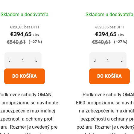
Priemerné
Priemerné
Skladom u dodávateľa
Skladom u dodávateľa
hodnotenie
hodnotenie
produktu
produktu
€320,85 bez DPH
€320,85 bez DPH
€394,65
€394,65
je
je
/ ks
/ ks
€540,61
5,0
€540,61
5,0
(–27 %)
(–27 %)
z
z
5
5
hviezdičiek.
hviezdičiek.
DO KOŠÍKA
DO KOŠÍKA
Podkrovné schody OMAN
Podkrovné schody OMA
 protipožiarne sú navrhnuté
EI60 protipožiarne sú navr
 zabezpečenie maximálnej
na zabezpečenie maximál
zpečnosti a ochrany proti
bezpečnosti a ochrany pr
iaru. Rozmer je uvedený pre
požiaru. Rozmer je uvedený