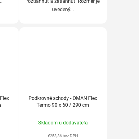
..
roztiahnuť a zatiahnuť. Rozmer je
uvedený...
Flex
Podkrovné schody - OMAN Flex
m
Termo 90 x 60 / 290 cm
Priemerné
Skladom u dodávateľa
hodnotenie
produktu
€253,36 bez DPH