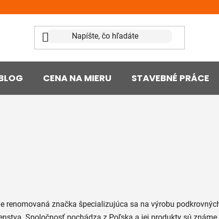
BLOG
CENA NA MIERU
STAVEBNÉ PRÁCE
e renomovaná značka špecializujúca sa na výrobu podkrovných
šenstva. Spoločnosť pochádza z Poľska a jej produkty sú známe