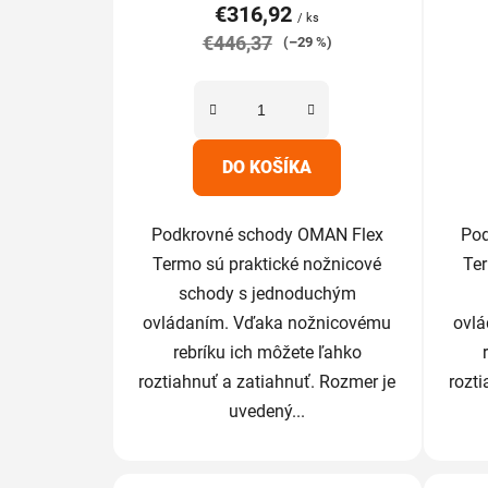
€316,92
je
/ ks
€446,37
5,0
(–29 %)
z
5
hviezdičiek.
DO KOŠÍKA
Podkrovné schody OMAN Flex
Pod
Termo sú praktické nožnicové
Ter
schody s jednoduchým
ovládaním. Vďaka nožnicovému
ovl
rebríku ich môžete ľahko
roztiahnuť a zatiahnuť. Rozmer je
rozti
uvedený...