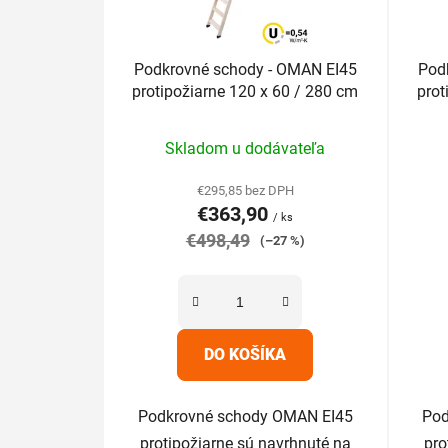
o
d
u
Podkrovné schody - OMAN EI45
Pod
protipožiarne 120 x 60 / 280 cm
prot
k
t
Priemerné
o
Skladom u dodávateľa
hodnotenie
v
produktu
€295,85 bez DPH
€363,90
je
/ ks
€498,49
5,0
(–27 %)
z
5
hviezdičiek.
DO KOŠÍKA
Podkrovné schody OMAN EI45
Pod
protipožiarne sú navrhnuté na
pro