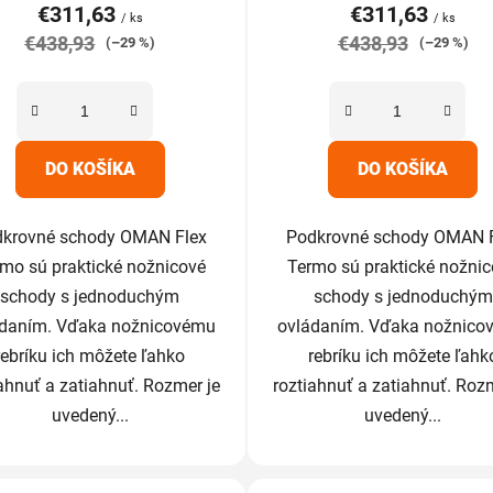
€311,63
€311,63
je
je
/ ks
/ ks
€438,93
5,0
€438,93
5,0
(–29 %)
(–29 %)
z
z
5
5
hviezdičiek.
hviezdičiek.
DO KOŠÍKA
DO KOŠÍKA
krovné schody OMAN Flex
Podkrovné schody OMAN 
mo sú praktické nožnicové
Termo sú praktické nožni
schody s jednoduchým
schody s jednoduchým
ádaním. Vďaka nožnicovému
ovládaním. Vďaka nožnico
rebríku ich môžete ľahko
rebríku ich môžete ľahk
ahnuť a zatiahnuť. Rozmer je
roztiahnuť a zatiahnuť. Roz
uvedený...
uvedený...