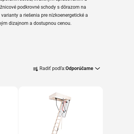
nožnicové podkrovné schody s dôrazom na
varianty a riešenia pre nízkoenergetické a
rným dizajnom a dostupnou cenou.
R
Radiť podľa:
Odporúčame
a
d
e
n
i
e
p
r
o