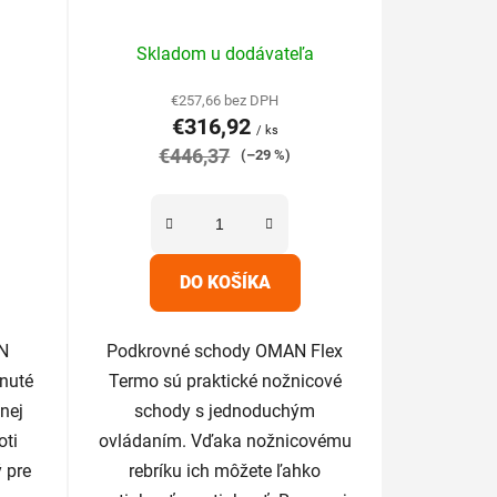
Priemerné
Skladom u dodávateľa
hodnotenie
produktu
€257,66 bez DPH
€316,92
je
/ ks
€446,37
5,0
(–29 %)
z
5
hviezdičiek.
DO KOŠÍKA
N
Podkrovné schody OMAN Flex
hnuté
Termo sú praktické nožnicové
nej
schody s jednoduchým
oti
ovládaním. Vďaka nožnicovému
 pre
rebríku ich môžete ľahko