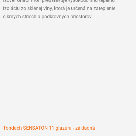
Isover Unirol Profi predstavuje vysokoúčinnú tepelnú
hviezdičiek.
izoláciu zo sklenej vlny, ktorá je určená na zateplenie
šikmých striech a podkrovných priestorov.
Tondach SENSATON 11 glazúra - základná
Priemerné