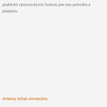
praktickú výsuvno-kyvnú funkciu pre viac pohodlia a
priestoru.
Anténny držiak univerzálny
Priemerné