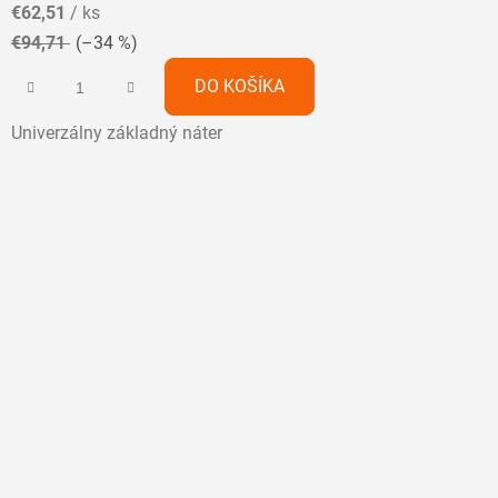
€62,51
/ ks
je
€94,71
(–34 %)
5,0
z
DO KOŠÍKA
5
Univerzálny základný náter
hviezdičiek.