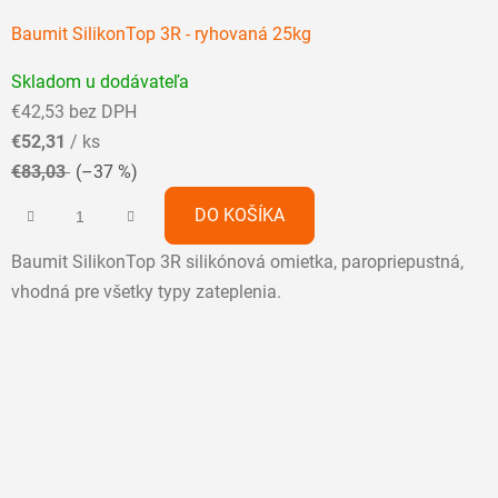
Baumit SilikonTop 3R - ryhovaná 25kg
Priemerné
Skladom u dodávateľa
hodnotenie
€42,53 bez DPH
produktu
€52,31
/ ks
je
€83,03
(–37 %)
5,0
z
DO KOŠÍKA
5
Baumit SilikonTop 3R silikónová omietka, paropriepustná,
hviezdičiek.
vhodná pre všetky typy zateplenia.