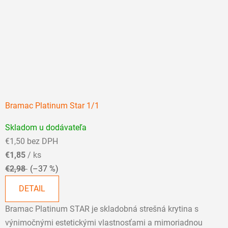
Bramac Platinum Star 1/1
Priemerné
Skladom u dodávateľa
hodnotenie
€1,50 bez DPH
produktu
€1,85
/ ks
je
€2,98
(–37 %)
5,0
z
DETAIL
5
Bramac Platinum STAR je skladobná strešná krytina s
hviezdičiek.
výnimočnými estetickými vlastnosťami a mimoriadnou