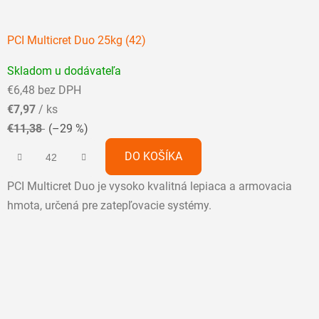
PCI Multicret Duo 25kg (42)
Priemerné
Skladom u dodávateľa
hodnotenie
€6,48 bez DPH
produktu
€7,97
/ ks
je
€11,38
(–29 %)
5,0
z
DO KOŠÍKA
5
PCI Multicret Duo je vysoko kvalitná lepiaca a armovacia
hviezdičiek.
hmota, určená pre zatepľovacie systémy.