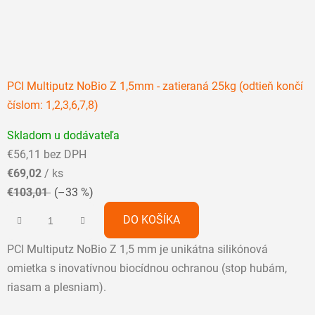
PCI Multiputz NoBio Z 1,5mm - zatieraná 25kg (odtieň končí
číslom: 1,2,3,6,7,8)
Priemerné
Skladom u dodávateľa
hodnotenie
€56,11 bez DPH
produktu
€69,02
/ ks
je
€103,01
(–33 %)
4,8
z
DO KOŠÍKA
5
PCI Multiputz NoBio Z 1,5 mm je unikátna silikónová
hviezdičiek.
omietka s inovatívnou biocídnou ochranou (stop hubám,
riasam a plesniam).