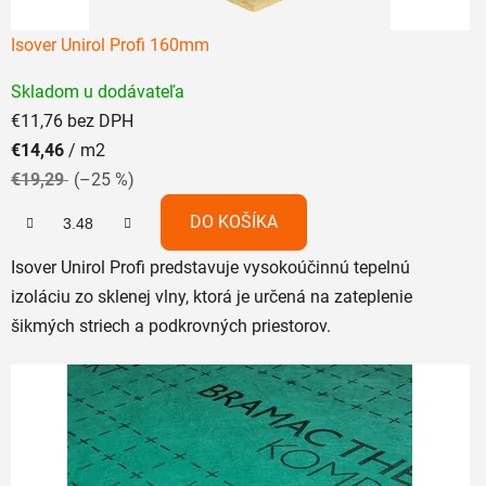
Isover Unirol Profi 160mm
Priemerné
Skladom u dodávateľa
hodnotenie
€11,76 bez DPH
produktu
€14,46
/ m2
je
€19,29
(–25 %)
5,0
z
DO KOŠÍKA
5
Isover Unirol Profi predstavuje vysokoúčinnú tepelnú
hviezdičiek.
izoláciu zo sklenej vlny, ktorá je určená na zateplenie
šikmých striech a podkrovných priestorov.