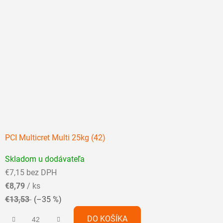
PCI Multicret Multi 25kg (42)
Priemerné
Skladom u dodávateľa
hodnotenie
€7,15 bez DPH
produktu
€8,79
/ ks
je
€13,53
(–35 %)
4,9
z
DO KOŠÍKA