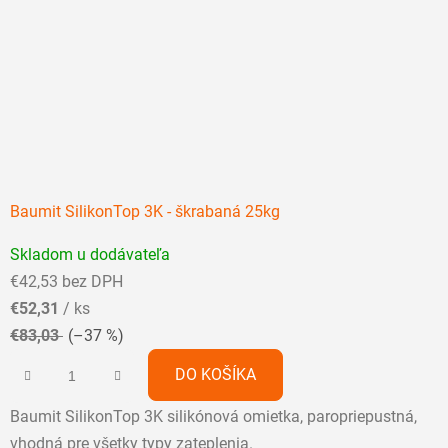
Baumit SilikonTop 3K - škrabaná 25kg
Priemerné
Skladom u dodávateľa
hodnotenie
€42,53 bez DPH
produktu
€52,31
/ ks
je
€83,03
(–37 %)
5,0
z
DO KOŠÍKA
5
Baumit SilikonTop 3K silikónová omietka, paropriepustná,
hviezdičiek.
vhodná pre všetky typy zateplenia.