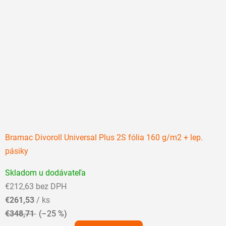
Bramac Divoroll Universal Plus 2S fólia 160 g/m2 + lep.
pásiky
Priemerné
Skladom u dodávateľa
hodnotenie
€212,63 bez DPH
produktu
€261,53
/ ks
je
€348,71
(–25 %)
5,0