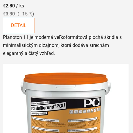
produktu
€2,80
/ ks
je
€3,30
(–15 %)
5,0
z
DETAIL
5
Planoton 11 je moderná veľkoformátová plochá škridla s
hviezdičiek.
minimalistickým dizajnom, ktorá dodáva strechám
elegantný a čistý vzhľad.