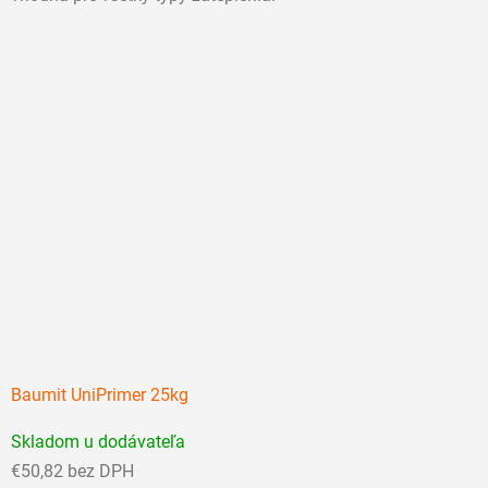
Baumit UniPrimer 25kg
Priemerné
Skladom u dodávateľa
hodnotenie
€50,82 bez DPH
produktu