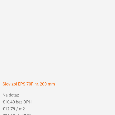
Slovizol EPS 70F hr. 200 mm
Priemerné
Na dotaz
hodnotenie
€10,40 bez DPH
produktu
€12,79
/ m2
je