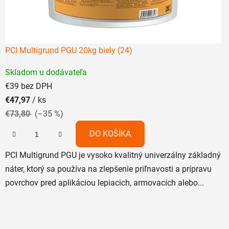
PCI Multigrund PGU 20kg biely (24)
Priemerné
Skladom u dodávateľa
hodnotenie
€39 bez DPH
produktu
€47,97
/ ks
je
€73,80
(–35 %)
5,0
z
DO KOŠÍKA
5
PCI Multigrund PGU je vysoko kvalitný univerzálny základný
hviezdičiek.
náter, ktorý sa používa na zlepšenie priľnavosti a prípravu
povrchov pred aplikáciou lepiacich, armovacích alebo...