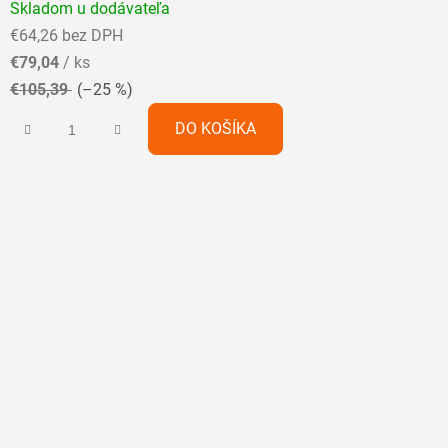
Skladom u dodávateľa
hodnotenie
€64,26 bez DPH
produktu
€79,04
/ ks
je
€105,39
(–25 %)
5,0
z
DO KOŠÍKA
5
hviezdičiek.