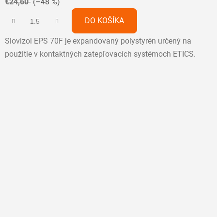
€24,60
(–48 %)
4,8
z
DO KOŠÍKA
5
Slovizol EPS 70F je expandovaný polystyrén určený na
hviezdičiek.
použitie v kontaktných zatepľovacích systémoch ETICS.