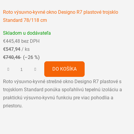
Roto výsuvno-kyvné okno Designo R7 plastové trojsklo
Standard 78/118 cm
Priemerné
Skladom u dodávateľa
hodnotenie
€445,48 bez DPH
produktu
€547,94
/ ks
je
€740,46
(–26 %)
5,0
z
DO KOŠÍKA
5
Roto výsuvno-kyvné strešné okno Designo R7 plastové s
hviezdičiek.
trojsklom Standard ponúka spoľahlivú tepelnú izoláciu a
praktickú výsuvno-kyvnú funkciu pre viac pohodlia a
priestoru.