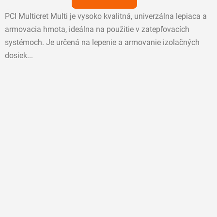
5
PCI Multicret Multi je vysoko kvalitná, univerzálna lepiaca a
hviezdičiek.
armovacia hmota, ideálna na použitie v zatepľovacích
systémoch. Je určená na lepenie a armovanie izolačných
dosiek...