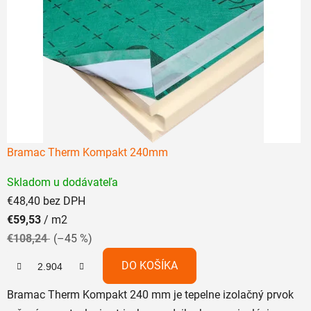
Bramac Therm Kompakt 240mm
Priemerné
Skladom u dodávateľa
hodnotenie
€48,40 bez DPH
produktu
€59,53
/ m2
je
€108,24
(–45 %)
5,0
z
DO KOŠÍKA
5
Bramac Therm Kompakt 240 mm je tepelne izolačný prvok
hviezdičiek.