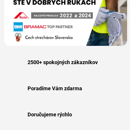
O
D
U
K
T
O
2500+ spokojných zákazníkov
V
Poradíme Vám zdarma
Doručujeme rýchlo