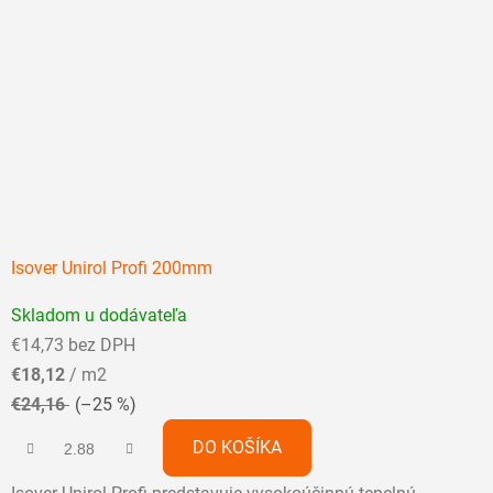
Isover Unirol Profi 200mm
Priemerné
Skladom u dodávateľa
hodnotenie
€14,73 bez DPH
produktu
€18,12
/ m2
je
€24,16
(–25 %)
5,0
z
DO KOŠÍKA
5