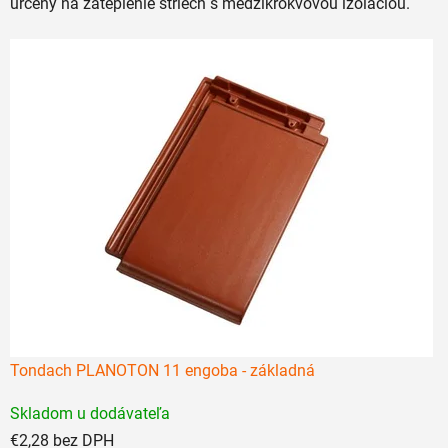
určený na zateplenie striech s medzikrokvovou izoláciou.
Tondach PLANOTON 11 engoba - základná
Priemerné
Skladom u dodávateľa
hodnotenie
€2,28 bez DPH