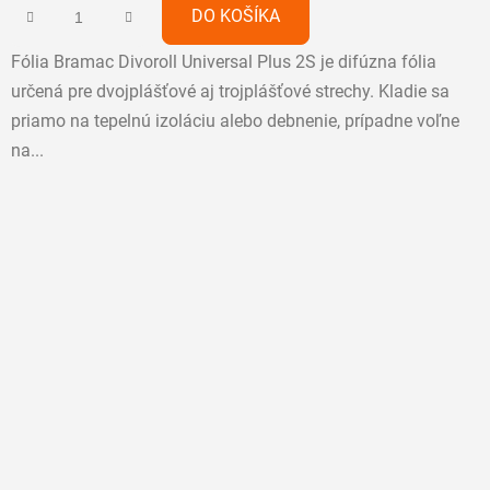
z
DO KOŠÍKA
5
Fólia Bramac Divoroll Universal Plus 2S je difúzna fólia
hviezdičiek.
určená pre dvojplášťové aj trojplášťové strechy. Kladie sa
priamo na tepelnú izoláciu alebo debnenie, prípadne voľne
na...