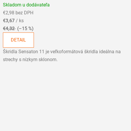
Skladom u dodávateľa
hodnotenie
€2,98 bez DPH
produktu
€3,67
/ ks
je
€4,32
(–15 %)
5,0
z
DETAIL
5
Škridla Sensaton 11 je veľkoformátová škridla ideálna na
hviezdičiek.
strechy s nízkym sklonom.