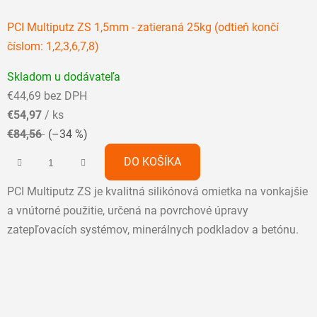
PCI Multiputz ZS 1,5mm - zatieraná 25kg (odtieň končí
číslom: 1,2,3,6,7,8)
Priemerné
Skladom u dodávateľa
hodnotenie
€44,69 bez DPH
produktu
€54,97
/ ks
je
€84,56
(–34 %)
5,0
z
DO KOŠÍKA
5
PCI Multiputz ZS je kvalitná silikónová omietka na vonkajšie
hviezdičiek.
a vnútorné použitie, určená na povrchové úpravy
zatepľovacích systémov, minerálnych podkladov a betónu.