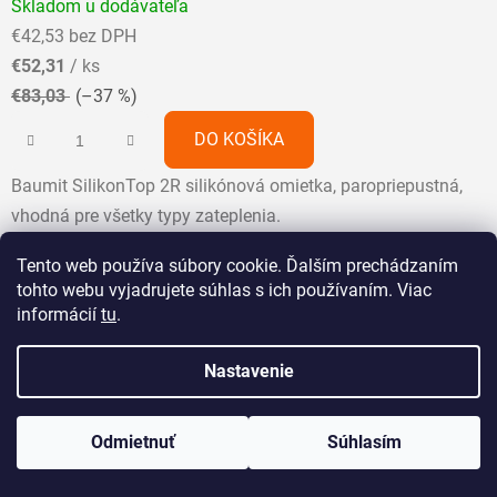
Skladom u dodávateľa
hodnotenie
€42,53 bez DPH
produktu
€52,31
/ ks
je
€83,03
(–37 %)
5,0
z
DO KOŠÍKA
5
Baumit SilikonTop 2R silikónová omietka, paropriepustná,
hviezdičiek.
vhodná pre všetky typy zateplenia.
Tento web používa súbory cookie. Ďalším prechádzaním
tohto webu vyjadrujete súhlas s ich používaním. Viac
informácií
tu
.
Nastavenie
Odmietnuť
Súhlasím