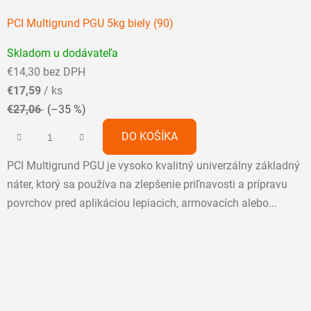
PCI Multigrund PGU 5kg biely (90)
Priemerné
Skladom u dodávateľa
hodnotenie
€14,30 bez DPH
produktu
€17,59
/ ks
je
€27,06
(–35 %)
5,0
z
DO KOŠÍKA
5
PCI Multigrund PGU je vysoko kvalitný univerzálny základný
hviezdičiek.
náter, ktorý sa používa na zlepšenie priľnavosti a prípravu
povrchov pred aplikáciou lepiacich, armovacích alebo...