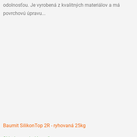
odolnosťou. Je vyrobená z kvalitných materiálov a má
povrchovú úpravu...
Baumit SilikonTop 2R - ryhovaná 25kg
Priemerné