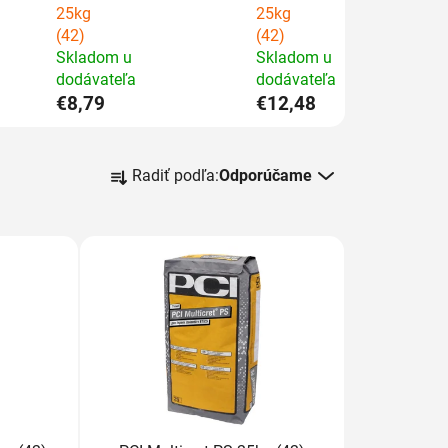
25kg
25kg
(42)
(42)
Skladom u
Skladom u
dodávateľa
dodávateľa
€8,79
€12,48
R
Radiť podľa:
Odporúčame
a
d
e
n
i
e
p
r
o
d
u