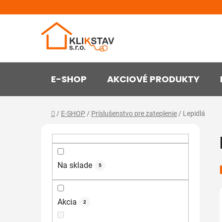
Prejsť
na
obsah
E-SHOP
AKCIOVÉ PRODUKTY
Domov
/
E-SHOP
/
Príslušenstvo pre zateplenie
/
Lepidlá
B
o
č
n
Na sklade
5
ý
p
Akcia
a
2
n