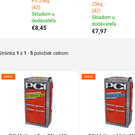
PS 25kg
25kg
(42)
(42)
Skladom u
Skladom u
dodávateľa
dodávateľa
€8,45
€7,97
Stránka
1
z
1
-
5
položiek celkom
V
ý
AKCIA
AKCIA
p
i
s
p
r
o
d