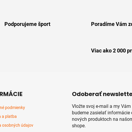
O
v
l
á
Podporujeme šport
Poradíme Vám z
d
a
c
i
Viac ako 2 000 p
e
p
r
v
k
y
v
RMÁCIE
Odoberať newslette
ý
p
Vložte svoj e-mail a my Vám
né podmienky
i
budeme zasielať informácie 
s
 a platba
nových produktoch na našom
u
 osobných údajov
shope.