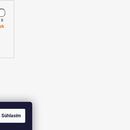
 s
ch
Súhlasím