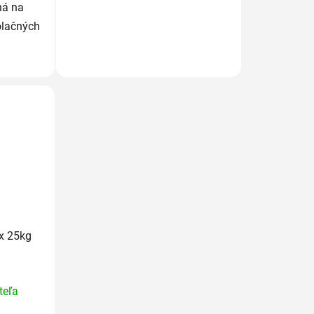
ná na
olačných
ex 25kg
rné
teľa
enie