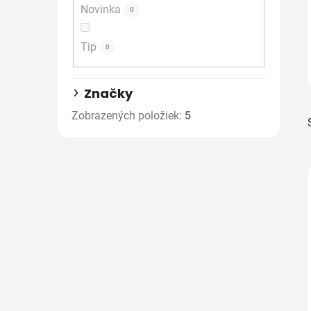
Novinka
e
0
l
Tip
0
Značky
Zobrazených položiek:
5