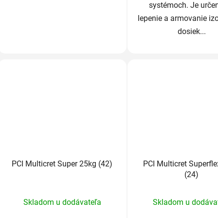
systémoch. Je urče
lepenie a armovanie iz
dosiek...
PCI Multicret Super 25kg (42)
PCI Multicret Superfl
(24)
Priemerné
Prieme
Skladom u dodávateľa
Skladom u dodáva
hodnotenie
hodnot