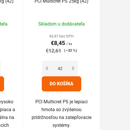
kg (42)
PCI Multicret PS 25kg (42)
k
t
rné
o
teľa
Skladom u dodávateľa
enie
v
tu
€6,87 bez DPH
€8,45
/ ks
€12,61
)
(–32 %)
iek.
DO KOŠÍKA
 vysoko
PCI Multicret PS je lepiaci
epiaca a
hmota so zvýšenou
álna na
prídržnosťou na zatepľovacie
acích
systémy.