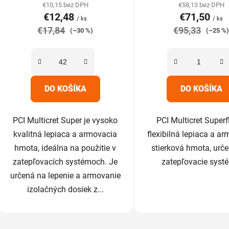
produktu
produk
€10,15 bez DPH
€58,13 bez DPH
€12,48
€71,50
je
je
/ ks
/ ks
€17,84
4,5
€95,33
5,0
(–30 %)
(–25 %
z
z
5
5
hviezdičiek.
hviezdič
DO KOŠÍKA
DO KOŠÍKA
PCI Multicret Super je vysoko
PCI Multicret Superf
kvalitná lepiaca a armovacia
flexibilná lepiaca a a
hmota, ideálna na použitie v
stierková hmota, urč
zatepľovacích systémoch. Je
zatepľovacie syst
určená na lepenie a armovanie
izolačných dosiek z...