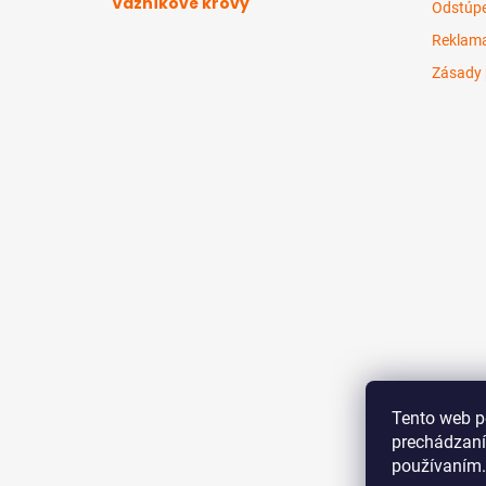
Väzníkové krovy
Odstúpe
Reklama
Zásady 
Tento web p
prechádzaní
používaním.