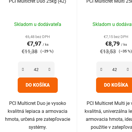
PCI Multicret Duo 25kg (42)
PCI Multicret Multi 25
u
k
Priemerné
Prieme
t
Skladom u dodávateľa
Skladom u dodáva
hodnotenie
hodnot
o
produktu
produk
v
€6,48 bez DPH
€7,15 bez DPH
€7,97
€8,79
je
je
/ ks
/ ks
€11,38
5,0
€13,53
4,9
(–29 %)
(–35 %
z
z
5
5
hviezdičiek.
hviezdič
DO KOŠÍKA
DO KOŠÍKA
PCI Multicret Duo je vysoko
PCI Multicret Multi je
kvalitná lepiaca a armovacia
kvalitná, univerzálna l
hmota, určená pre zatepľovacie
armovacia hmota, ide
systémy.
použitie v zatepľov