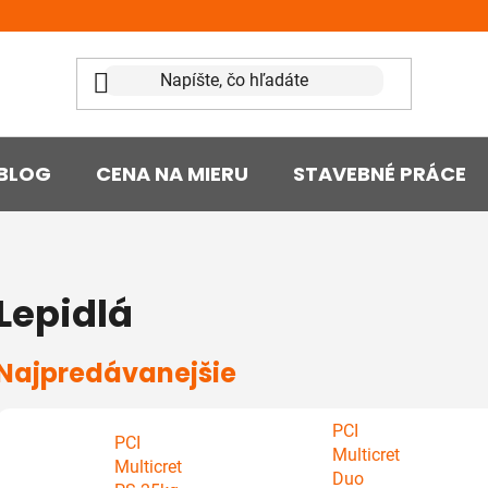
BLOG
CENA NA MIERU
STAVEBNÉ PRÁCE
Lepidlá
Najpredávanejšie
PCI
PCI
Multicret
Multicret
Duo