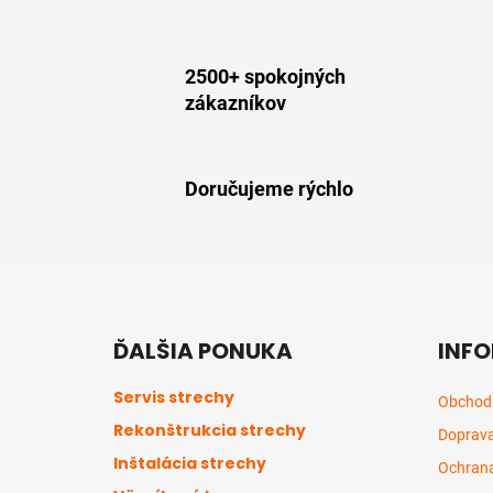
2500+ spokojných
zákazníkov
Doručujeme rýchlo
Z
á
ĎALŠIA PONUKA
INFO
p
ä
Servis strechy
Obchod
t
Rekonštrukcia strechy
Doprava
i
Inštalácia strechy
e
Ochrana