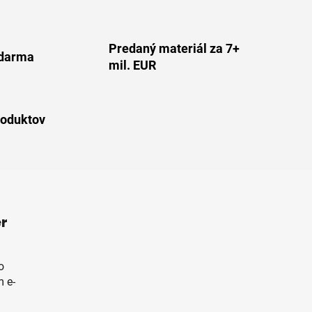
Predaný materiál za 7+
darma
mil. EUR
roduktov
r
o
 e-