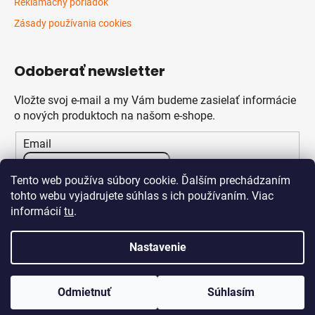
Reklamačný poriadok
Zásady používania cookies
Odoberať newsletter
Vložte svoj e-mail a my Vám budeme zasielať informácie
o nových produktoch na našom e-shope.
Email
Vložením e-mailu súhlasíte s
podmienkami ochrany
Tento web používa súbory cookie. Ďalším prechádzaním
osobných údajov
tohto webu vyjadrujete súhlas s ich používaním. Viac
informácií
tu
.
PRIHLÁSIŤ SA
Nastavenie
Odmietnuť
Súhlasím
Vytvoril Shoptet
Copyright 2026
Klikstav.sk
. Všetky práva vyhradené.