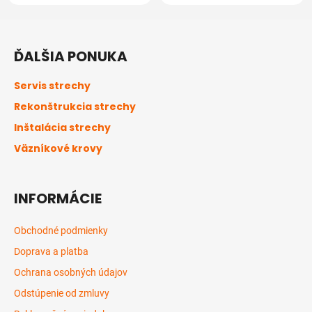
Z
á
ĎALŠIA PONUKA
p
ä
Servis strechy
t
Rekonštrukcia strechy
i
Inštalácia strechy
e
Väzníkové krovy
INFORMÁCIE
Obchodné podmienky
Doprava a platba
Ochrana osobných údajov
Odstúpenie od zmluvy