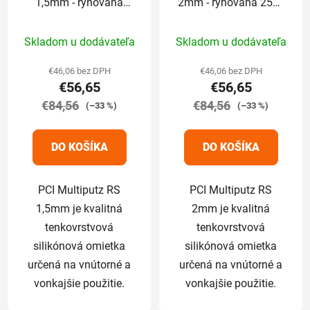
1,5mm - ryhovaná
2mm - ryhovaná 25kg
25kg (odtieň končí
(odtieň končí číslom:
Priemerné
Priemerné
číslom: 1,2,3,6,7,8)
1,2,3,6,7,8)
Skladom u dodávateľa
Skladom u dodávateľa
hodnotenie
hodnotenie
produktu
produktu
€46,06 bez DPH
€46,06 bez DPH
€56,65
€56,65
je
je
€84,56
5,0
€84,56
5,0
(–33 %)
(–33 %)
z
z
5
5
DO KOŠÍKA
DO KOŠÍKA
hviezdičiek.
hviezdičiek.
PCI Multiputz RS
PCI Multiputz RS
1,5mm je kvalitná
2mm je kvalitná
tenkovrstvová
tenkovrstvová
silikónová omietka
silikónová omietka
určená na vnútorné a
určená na vnútorné a
vonkajšie použitie.
vonkajšie použitie.