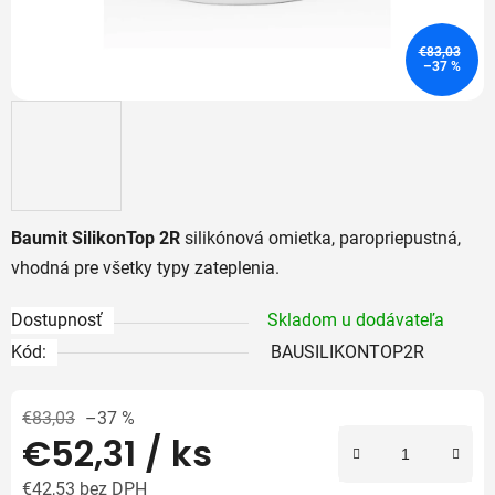
€83,03
–37 %
Baumit SilikonTop 2R
silikónová omietka, paropriepustná,
vhodná pre všetky typy zateplenia.
Dostupnosť
Skladom u dodávateľa
Kód:
BAUSILIKONTOP2R
€83,03
–37 %
€52,31
/ ks
€42,53 bez DPH