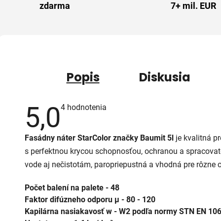
zdarma
7+ mil. EUR
Popis
Diskusia
5,0
Priemerné
4 hodnotenia
hodnotenie
produktu
je
Fasádny náter StarColor značky Baumit 5l
je kvalitná p
5,0
z
s perfektnou krycou schopnosťou, ochranou a spracovat
5
hviezdičiek.
vode aj nečistotám, paropriepustná a vhodná pre rôzne o
Počet balení na palete -
48
Faktor difúzneho odporu μ -
80 - 120
Kapilárna nasiakavosť w -
W2 podľa normy STN EN 10