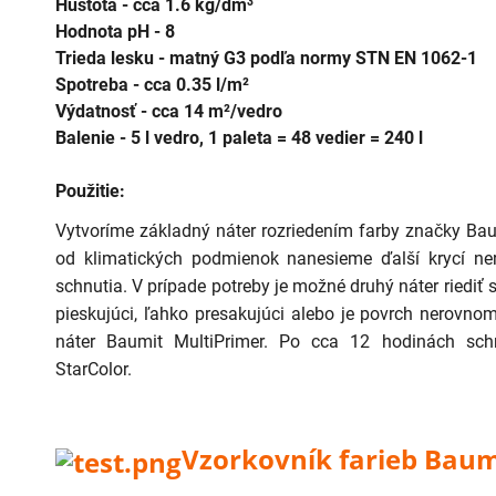
Hustota -
cca 1.6 kg/dm³
Hodnota pH -
8
Trieda lesku -
matný G3 podľa normy STN EN 1062-1
Spotreba -
cca 0.35 l/m²
Výdatnosť -
cca 14 m²/vedro
Balenie -
5 l vedro, 1 paleta = 48 vedier = 240 l
Použitie:
Vytvoríme základný náter rozriedením farby značky Bau
od klimatických podmienok nanesieme ďalší krycí ne
schnutia. V prípade potreby je možné druhý náter riediť
pieskujúci, ľahko presakujúci alebo je povrch nerovn
náter Baumit MultiPrimer. Po cca 12 hodinách schn
StarColor.
Vzorkovník farieb Baum