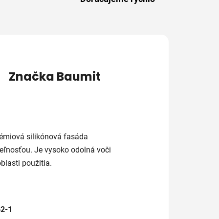
Značka
Baumit
rémiová silikónová fasáda
eľnosťou. Je vysoko odolná voči
blasti použitia.
62-1