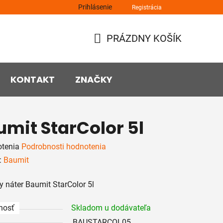
Prihlásenie
Registrácia
PRÁZDNY KOŠÍK
NÁKUPNÝ
KOŠÍK
KONTAKT
ZNAČKY
umit StarColor 5l
rné
otenia
Podrobnosti hodnotenia
enie
:
Baumit
tu
 náter Baumit StarColor 5l
nosť
Skladom u dodávateľa
BAUSTARCOL05