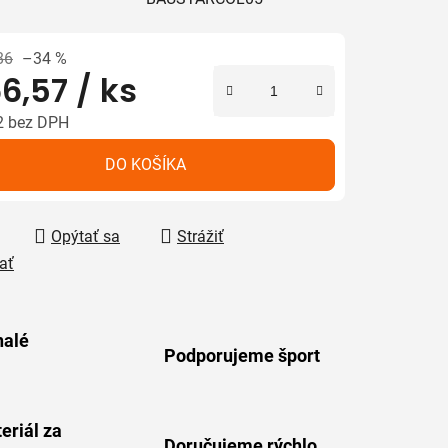
iek.
86
–34 %
6,57
/ ks
2 bez DPH
tková cena:
DO KOŠÍKA
Opýtať sa
Strážiť
ať
alé
Podporujeme šport
eriál za
Doručujeme rýchlo