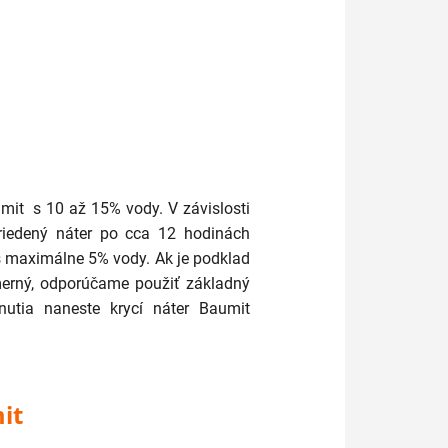
mit s 10 až 15% vody. V závislosti
riedený náter po cca 12 hodinách
 s maximálne 5% vody. Ak je podklad
omerný, odporúčame použiť základný
utia naneste krycí náter Baumit
it