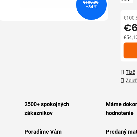
5
€100,86
–34 %
hviezdič
€100,
€6
€54,1
Jedno
Tlač
Zdieľ
2500+ spokojných
Máme dokon
zákazníkov
hodnotenie
Poradíme Vám
Predaný mat