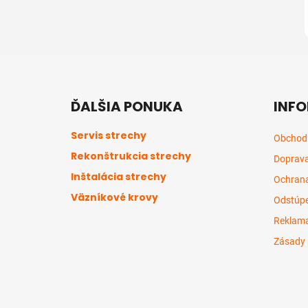
Z
á
ĎALŠIA PONUKA
INFO
p
ä
Servis strechy
Obchod
t
Rekonštrukcia strechy
Doprava
i
Inštalácia strechy
e
Ochrana
Väzníkové krovy
Odstúpe
Reklama
Zásady 