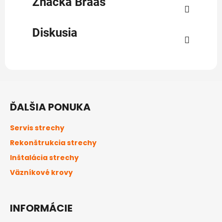
Značka
Braas
Diskusia
Z
á
ĎALŠIA PONUKA
p
ä
Servis strechy
t
Rekonštrukcia strechy
i
Inštalácia strechy
e
Väzníkové krovy
INFORMÁCIE