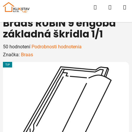
Prejsť
Hľadať
NÁKUP
na
obsah
KOŠÍK
Braas RUBÍN 9 engoba
základná škridla 1/1
Priemerné
50 hodnotení
Podrobnosti hodnotenia
hodnotenie
Značka:
Braas
produktu
TIP
je
5,0
z
5
hviezdičiek.