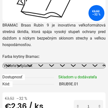
€3,52
–32 %
BRAMAC Braas Rubín 9 je inovatívna veľkoformátová
strešná škridla, ktorá spája vysoký stupeň ochrany pred
dažďom s nízkym bezpečným sklonom strechy a veľkou
hospodárnosťou.
Farba krytiny Bramac:
Dostupnosť
Skladom u dodávateľa
Kód:
BRUB9E.01
€3,52
–32 %
€2,36
/ ks