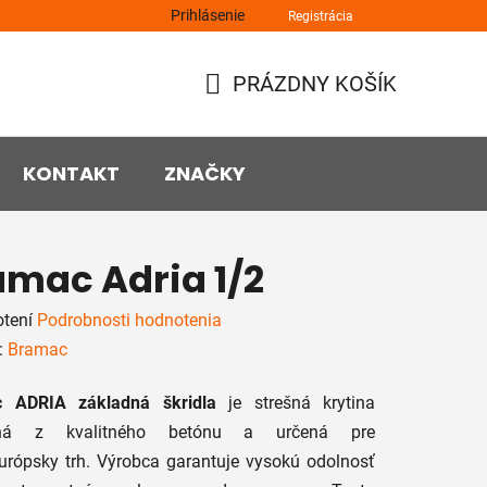
Prihlásenie
Registrácia
PRÁZDNY KOŠÍK
NÁKUPNÝ
KOŠÍK
KONTAKT
ZNAČKY
amac Adria 1/2
rné
tení
Podrobnosti hodnotenia
enie
:
Bramac
tu
 ADRIA základná škridla
je strešná krytina
ená z kvalitného betónu a určená pre
urópsky trh. Výrobca garantuje vysokú odolnosť