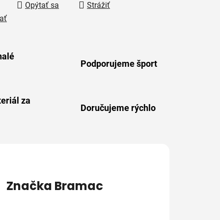
Opýtať sa
Strážiť
ať
alé
Podporujeme šport
eriál za
Doručujeme rýchlo
Značka
Bramac