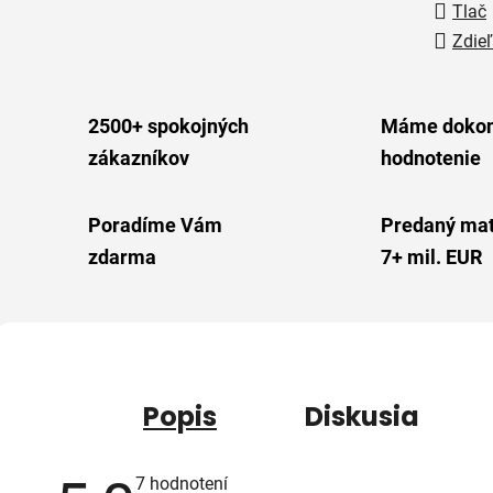
Tlač
Zdieľ
2500+ spokojných
Máme dokon
zákazníkov
hodnotenie
Poradíme Vám
Predaný mat
zdarma
7+ mil. EUR
Popis
Diskusia
Priemerné
7 hodnotení