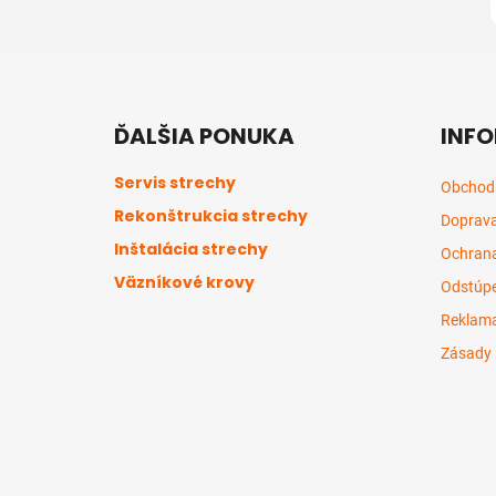
Z
á
ĎALŠIA PONUKA
INFO
p
ä
Servis strechy
Obchod
t
Rekonštrukcia strechy
Doprava
i
Inštalácia strechy
e
Ochrana
Väzníkové krovy
Odstúpe
Reklama
Zásady 