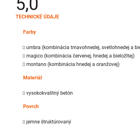
5,0
hodnotenie
produktu
je
TECHNICKÉ ÚDAJE
5,0
z
5
Farby
hviezdičiek.
umbra (kombinácia tmavohnedej, svetlohnedej a bie
magico (kombinácia červenej, hnedej a bieložltej)
montano (kombinácia hnedej a oranžovej)
Materiál
vysokokvalitný betón
Povrch
jemne štruktúrovaný