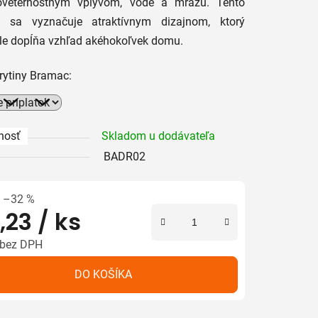
oveternostným vplyvom, vode a mrazu. Tento
t sa vyznačuje atraktívnym dizajnom, ktorý
iek.
le dopĺňa vzhľad akéhokoľvek domu.
rytiny Bramac:
nosť
Skladom u dodávateľa
BADR02
–32 %
,23
/ ks
bez DPH
tková cena:
DO KOŠÍKA