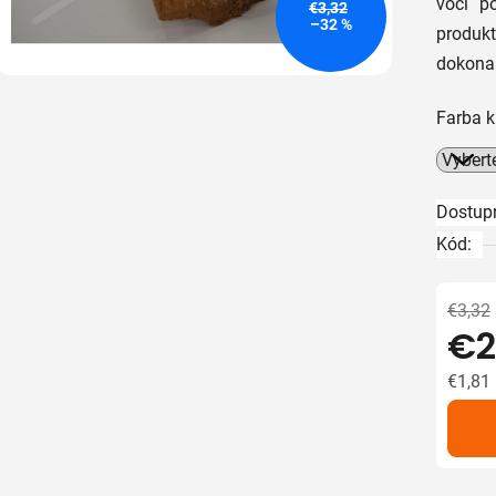
voči p
5
€3,32
–32 %
produk
hviezdič
dokona
Farba k
Dostup
Kód:
€3,32
€2
€1,81
Jedno