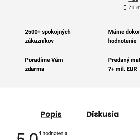
Zdieľ
2500+ spokojných
Máme dokon
zákazníkov
hodnotenie
Poradíme Vám
Predaný mat
zdarma
7+ mil. EUR
Popis
Diskusia
5,0
Priemerné
4 hodnotenia
hodnotenie