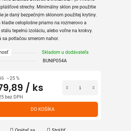
jplášťové strechy. Minimálny sklon pre použitie
ólie je daný bezpečným sklonom použitej krytiny.
a kladie celoplošne priamo na rozmerovo a
 stálu tepelnú izoláciu, alebo voľne na krokvy.
iek.
á sa potlačou smerom nahor.
nosť
Skladom u dodávateľa
BUNIP054A
85
–25 %
79,89
/ ks
25 bez DPH
tková cena:
DO KOŠÍKA
Opýtať sa
Strážiť