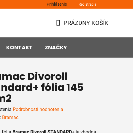
Prihlásenie
Registrácia
PRÁZDNY KOŠÍK
NÁKUPNÝ
KOŠÍK
KONTAKT
ZNAČKY
amac Divoroll
ndard+ fólia 145
m2
rné
otenia
Podrobnosti hodnotenia
enie
:
Bramac
tu
 fólia
Bramac Divoroll STANDARD+
je vhodná