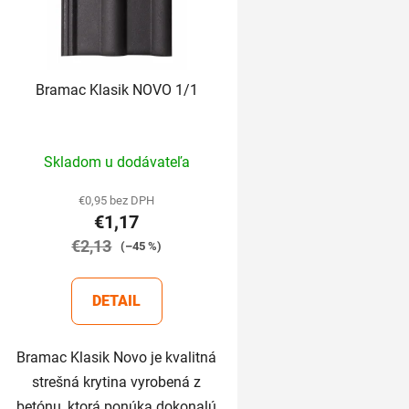
Bramac Klasik NOVO 1/1
Priemerné
Skladom u dodávateľa
hodnotenie
produktu
€0,95 bez DPH
€1,17
je
€2,13
5,0
(–45 %)
z
5
DETAIL
hviezdičiek.
Bramac Klasik Novo je kvalitná
strešná krytina vyrobená z
betónu, ktorá ponúka dokonalú