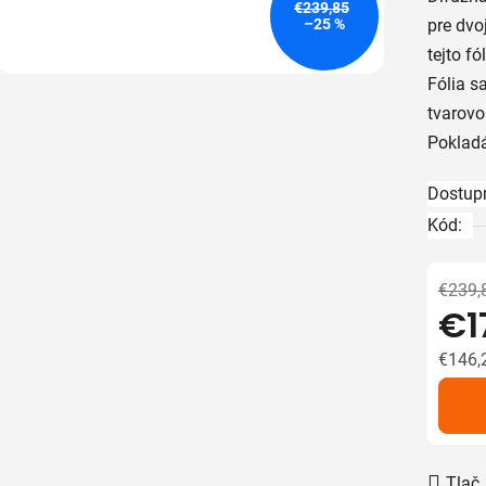
je
€239,85
–25 %
pre dvo
5,0
tejto f
z
Fólia s
5
tvarovo
hviezdič
Poklad
Dostup
Kód:
€239,
€1
€146,
Jedno
Tlač