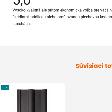
produktu
je
Vysoko kvalitná ale pritom ekonomická voľba pre väčšinu
5,0
z
škridlami, bridlicou alebo profilovanou plechovou kryti
5
hviezdičiek.
strechách.
Súvisiaci t
TIP