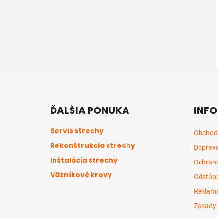
Z
á
ĎALŠIA PONUKA
INFO
p
ä
Servis strechy
Obchod
t
Rekonštrukcia strechy
Doprava
i
Inštalácia strechy
e
Ochrana
Väzníkové krovy
Odstúpe
Reklama
Zásady 