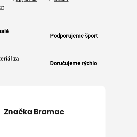
ať
alé
Podporujeme šport
eriál za
Doručujeme rýchlo
Značka
Bramac