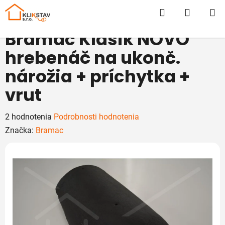
Prejsť
Hľadať
NÁKUP
na
obsah
KOŠÍK
Bramac Klasik NOVO
hrebenáč na ukonč.
nárožia + príchytka +
vrut
Priemerné
2 hodnotenia
Podrobnosti hodnotenia
hodnotenie
Značka:
Bramac
produktu
je
5,0
z
5
hviezdičiek.