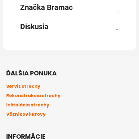
Značka
Bramac
Diskusia
Z
á
ĎALŠIA PONUKA
p
ä
Servis strechy
t
Rekonštrukcia strechy
i
Inštalácia strechy
e
Väzníkové krovy
INFORMÁCIE