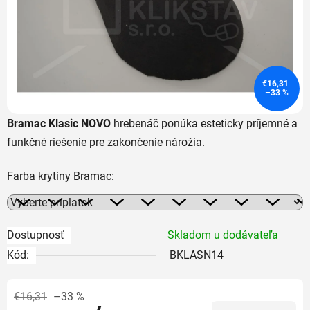
€16,31
–33 %
Bramac Klasic NOVO
hrebenáč ponúka esteticky príjemné a
funkčné riešenie pre zakončenie nárožia.
Farba krytiny Bramac:
Dostupnosť
Skladom u dodávateľa
Kód:
BKLASN14
€16,31
–33 %