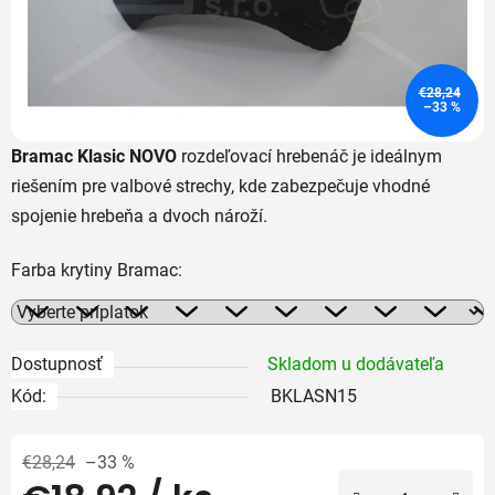
€28,24
–33 %
Bramac Klasic NOVO
rozdeľovací hrebenáč je ideálnym
riešením pre valbové strechy, kde zabezpečuje vhodné
spojenie hrebeňa a dvoch nároží.
Farba krytiny Bramac:
Dostupnosť
Skladom u dodávateľa
Kód:
BKLASN15
€28,24
–33 %