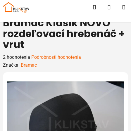
Prejsť
Hľadať
NÁKUP
na
obsah
KOŠÍK
Bramac Klasik NOVO
rozdeľovací hrebenáč +
vrut
Priemerné
2 hodnotenia
Podrobnosti hodnotenia
hodnotenie
Značka:
Bramac
produktu
je
5,0
z
5
hviezdičiek.