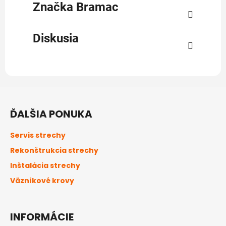
Značka
Bramac
Diskusia
Z
á
ĎALŠIA PONUKA
p
ä
Servis strechy
t
Rekonštrukcia strechy
i
Inštalácia strechy
e
Väzníkové krovy
INFORMÁCIE