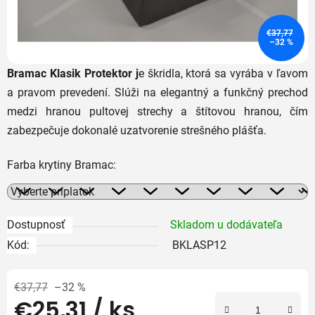
€37,77
–32 %
Bramac Klasik Protektor j
e škridla, ktorá sa vyrába v ľavom
a pravom prevedení. Slúži na elegantný a funkčný prechod
medzi hranou pultovej strechy a štítovou hranou, čím
zabezpečuje dokonalé uzatvorenie strešného plášťa.
Farba krytiny Bramac:
Dostupnosť
Skladom u dodávateľa
Kód:
BKLASP12
€37,77
–32 %
€25,31
/ ks