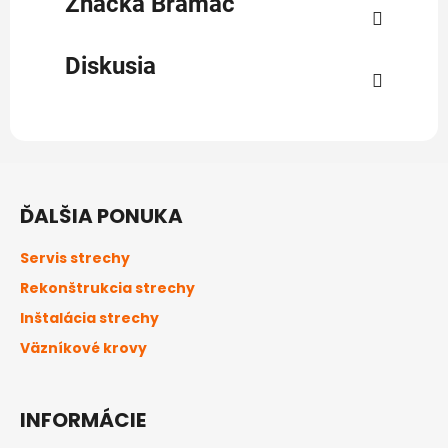
Značka
Bramac
Diskusia
Z
á
ĎALŠIA PONUKA
p
ä
Servis strechy
t
Rekonštrukcia strechy
i
Inštalácia strechy
e
Väzníkové krovy
INFORMÁCIE