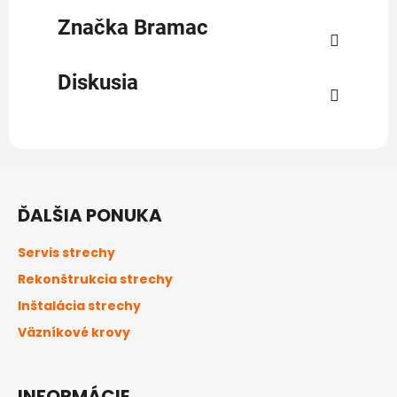
Značka
Bramac
Diskusia
Z
á
ĎALŠIA PONUKA
p
ä
Servis strechy
t
Rekonštrukcia strechy
i
Inštalácia strechy
e
Väzníkové krovy
INFORMÁCIE