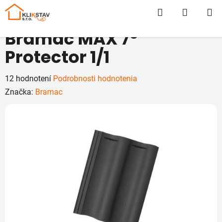
Prejsť
Hľadať
NÁKUP
na
obsah
KOŠÍK
Bramac MAX 7°
Protector 1/1
Priemerné
12 hodnotení
Podrobnosti hodnotenia
hodnotenie
Značka:
Bramac
produktu
je
4,8
z
5
hviezdičiek.