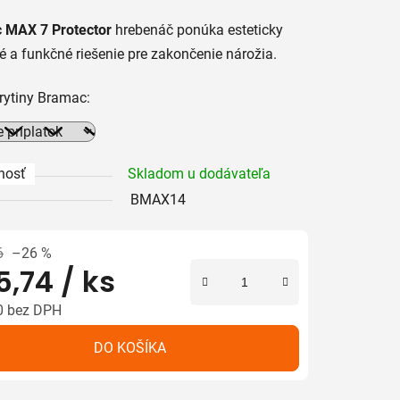
tu
 MAX 7 Protector
hrebenáč ponúka esteticky
é a funkčné riešenie pre zakončenie nárožia.
rytiny Bramac:
iek.
nosť
Skladom u dodávateľa
BMAX14
6
–26 %
5,74
/ ks
0
bez DPH
tková cena:
DO KOŠÍKA