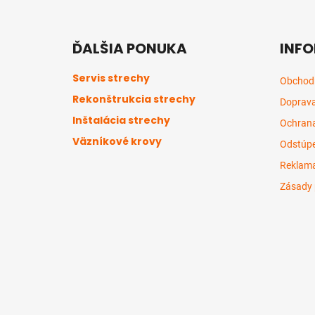
Z
á
ĎALŠIA PONUKA
INFO
p
ä
Servis strechy
Obchod
t
Rekonštrukcia strechy
Doprava
i
Inštalácia strechy
e
Ochrana
Väzníkové krovy
Odstúpe
Reklama
Zásady 