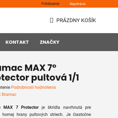
Prihlásenie
Registrácia
PRÁZDNY KOŠÍK
NÁKUPNÝ
KOŠÍK
KONTAKT
ZNAČKY
amac MAX 7°
tector pultová 1/1
rné
tenie
Podrobnosti hodnotenia
enie
:
Bramac
tu
c MAX 7 Protector
je škridla navrhnutá pre
e hornej hrany pultových striech. Je čiastočne