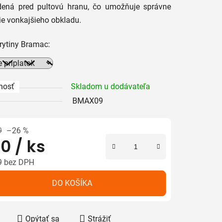
dená pred pultovú hranu, čo umožňuje správne
e vonkajšieho obkladu.
iek.
rytiny Bramac:
nosť
Skladom u dodávateľa
BMAX09
9
–26 %
0
/ ks
9
bez DPH
tková cena:
DO KOŠÍKA
Opýtať sa
Strážiť