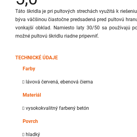
produktu
je
Táto škridla je pri pultových strechách využitá k riešeni
5,0
z
býva väčšinou čiastočne predsadená pred pultovú hranu
5
hviezdičiek.
vonkajší obklad. Namiesto laty 30/50 sa používajú pod
možné pultovú škridlu riadne pripevniť.
TECHNICKÉ ÚDAJE
Farby
lávová červená, ebenová čierna
Materiál
vysokokvalitný farbený betón
Povrch
hladký