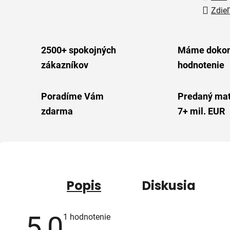
Zdieľ
2500+ spokojných
Máme dokon
zákazníkov
hodnotenie
Poradíme Vám
Predaný mat
zdarma
7+ mil. EUR
Popis
Diskusia
5,0
Priemerné
1 hodnotenie
hodnotenie