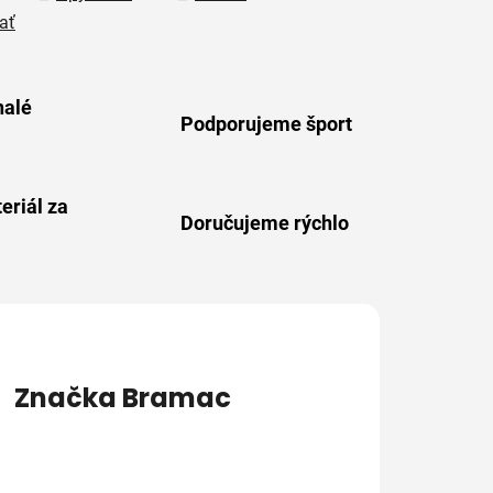
ať
alé
Podporujeme šport
eriál za
Doručujeme rýchlo
Značka
Bramac