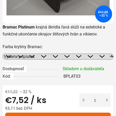
€11,22
–32 %
Bramac Platinum
krajná škridla ľavá slúži na estetické a
funkčné ukončenie okrajov štítových hrán a vikierov.
Farba krytiny Bramac:
Dostupnosť
Skladom u dodávateľa
Kód:
BPLAT03
€11,22
–32 %
€7,52
/ ks
€6,11
bez DPH