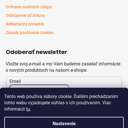
Ochrana osobných údajov
Odstúpenie od zmluvy
Reklamačný poriadok
Zásady používania cookies
Odoberať newsletter
Vložte svoj e-mail a my Vám budeme zasielať informácie
o nových produktoch na našom e-shope.
Email
Vložením e-mailu súhlasíte s
podmienkami ochrany
Tento web používa súbory cookie. Ďalším prechádzaním
osobných údajov
tohto webu vyjadrujete súhlas s ich používaním. Viac
informácií
tu
.
PRIHLÁSIŤ SA
Nastavenie