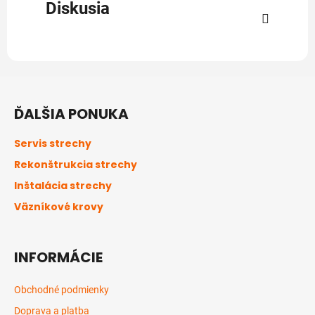
Diskusia
Z
á
ĎALŠIA PONUKA
p
ä
Servis strechy
t
Rekonštrukcia strechy
i
Inštalácia strechy
e
Väzníkové krovy
INFORMÁCIE
Obchodné podmienky
Doprava a platba