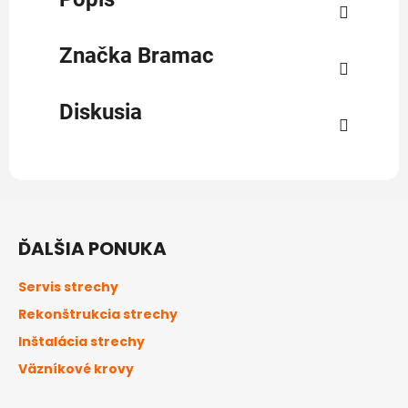
Značka
Bramac
Diskusia
Z
á
ĎALŠIA PONUKA
p
ä
Servis strechy
t
Rekonštrukcia strechy
i
Inštalácia strechy
e
Väzníkové krovy