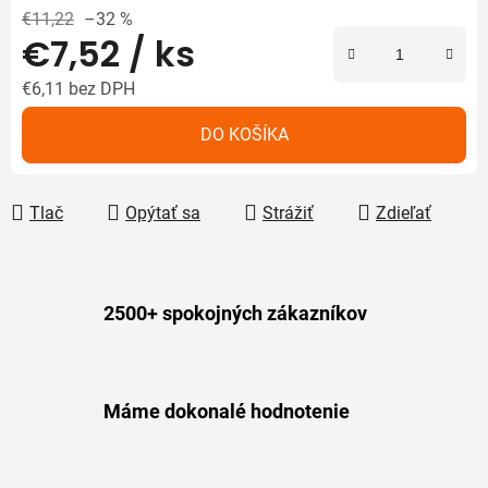
€11,22
–32 %
€7,52
/ ks
€6,11
bez DPH
Jednotková cena:
DO KOŠÍKA
Tlač
Opýtať sa
Strážiť
Zdieľať
2500+ spokojných zákazníkov
Máme dokonalé hodnotenie