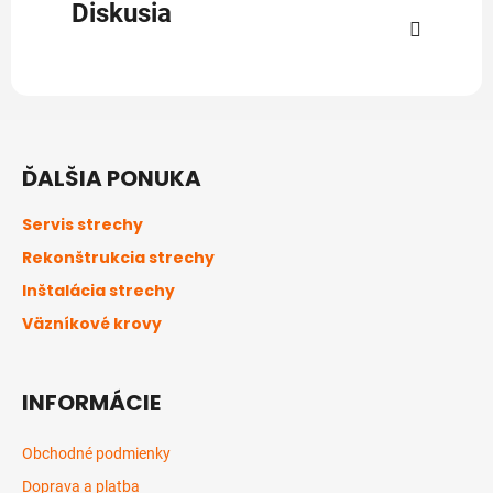
Diskusia
Z
á
ĎALŠIA PONUKA
p
ä
Servis strechy
t
Rekonštrukcia strechy
i
Inštalácia strechy
e
Väzníkové krovy
INFORMÁCIE
Obchodné podmienky
Doprava a platba