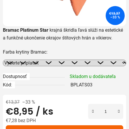
€13,37
–33 %
Bramac Platinum Star
krajná škridla ľavá slúži na estetické
a funkčné ukončenie okrajov štítových hrán a vikierov.
Farba krytiny Bramac:
Dostupnosť
Skladom u dodávateľa
Kód:
BPLATS03
€13,37
–33 %
€8,95
/ ks
€7,28
bez DPH