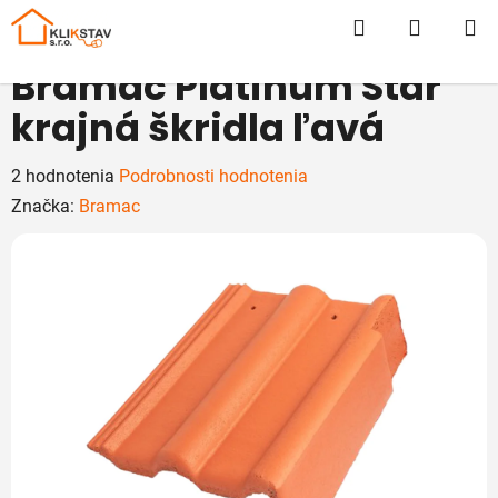
Prejsť
Hľadať
NÁKUP
na
obsah
KOŠÍK
Bramac Platinum Star
krajná škridla ľavá
Priemerné
2 hodnotenia
Podrobnosti hodnotenia
hodnotenie
Značka:
Bramac
produktu
je
5,0
z
5
hviezdičiek.