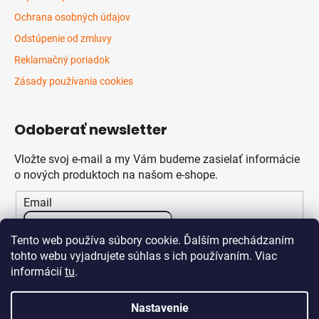
Ochrana osobných údajov
Odstúpenie od zmluvy
Reklamačný poriadok
Zásady používania cookies
Odoberať newsletter
Vložte svoj e-mail a my Vám budeme zasielať informácie
o nových produktoch na našom e-shope.
Email
Vložením e-mailu súhlasíte s
podmienkami ochrany
Tento web používa súbory cookie. Ďalším prechádzaním
osobných údajov
tohto webu vyjadrujete súhlas s ich používaním. Viac
informácií
tu
.
PRIHLÁSIŤ SA
Nastavenie