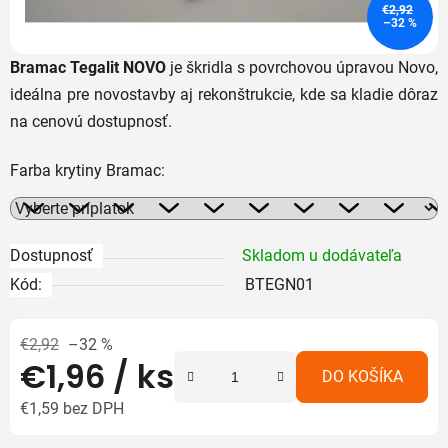
€2,92
–32 %
Bramac Tegalit NOVO
je škridla s povrchovou úpravou Novo,
ideálna pre novostavby aj rekonštrukcie, kde sa kladie dôraz
na cenovú dostupnosť.
Farba krytiny Bramac:
Dostupnosť
Skladom u dodávateľa
Kód:
BTEGN01
€2,92
–32 %
€1,96
/ ks
DO KOŠÍKA
€1,59
bez DPH
Jednotková cena: