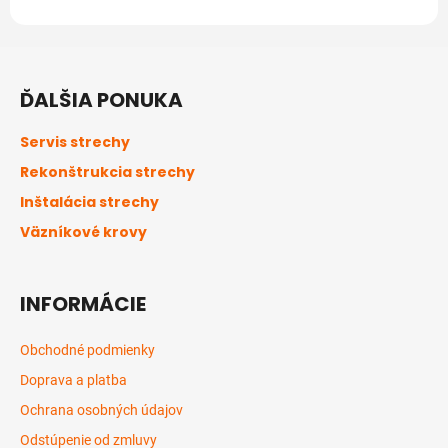
Z
á
ĎALŠIA PONUKA
p
ä
Servis strechy
t
Rekonštrukcia strechy
i
Inštalácia strechy
e
Väzníkové krovy
INFORMÁCIE
Obchodné podmienky
Doprava a platba
Ochrana osobných údajov
Odstúpenie od zmluvy