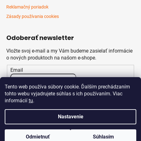
Reklamačný poriadok
Zásady používania cookies
Odoberať newsletter
Vložte svoj e-mail a my Vám budeme zasielať informácie
o nových produktoch na našom e-shope.
Email
Vložením e-mailu súhlasíte s
podmienkami ochrany
Tento web používa súbory cookie. Ďalším prechádzaním
osobných údajov
tohto webu vyjadrujete súhlas s ich používaním. Viac
informácií
tu
.
PRIHLÁSIŤ SA
Nastavenie
Odmietnuť
Súhlasím
Vytvoril Shoptet