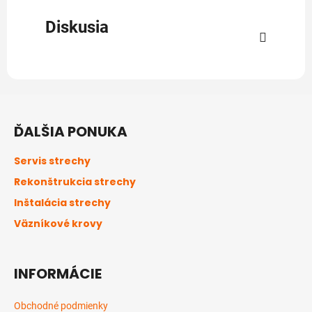
Diskusia
Z
á
ĎALŠIA PONUKA
p
ä
Servis strechy
t
Rekonštrukcia strechy
i
Inštalácia strechy
e
Väzníkové krovy
INFORMÁCIE
Obchodné podmienky