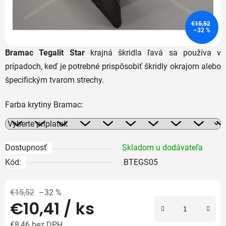
€15,52
–32 %
Bramac Tegalit Star
krajná škridla ľavá sa používa v
prípadoch, keď je potrebné prispôsobiť škridly okrajom alebo
špecifickým tvarom strechy.
Farba krytiny Bramac:
Dostupnosť
Skladom u dodávateľa
Kód:
BTEGS05
€15,52
–32 %
€10,41
/ ks
€8,46
bez DPH