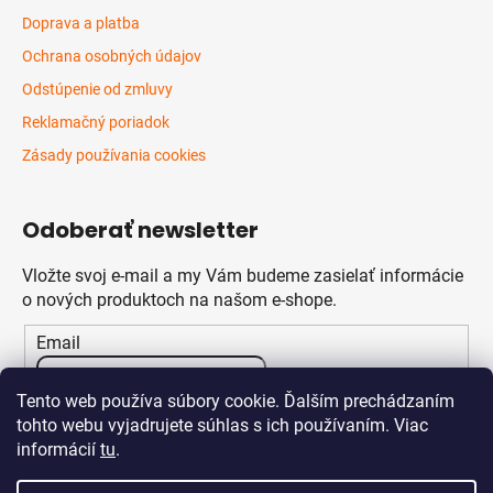
Doprava a platba
Ochrana osobných údajov
Odstúpenie od zmluvy
Reklamačný poriadok
Zásady používania cookies
Odoberať newsletter
Vložte svoj e-mail a my Vám budeme zasielať informácie
o nových produktoch na našom e-shope.
Email
Vložením e-mailu súhlasíte s
podmienkami ochrany
Tento web používa súbory cookie. Ďalším prechádzaním
osobných údajov
tohto webu vyjadrujete súhlas s ich používaním. Viac
informácií
tu
.
PRIHLÁSIŤ SA