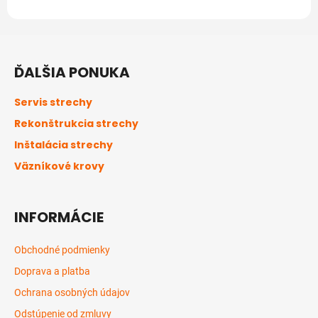
Z
á
ĎALŠIA PONUKA
p
ä
Servis strechy
t
Rekonštrukcia strechy
i
Inštalácia strechy
e
Väzníkové krovy
INFORMÁCIE
Obchodné podmienky
Doprava a platba
Ochrana osobných údajov
Odstúpenie od zmluvy