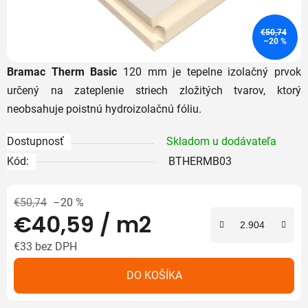
€50,74
–20 %
Bramac Therm Basic
120 mm je tepelne izolačný prvok
určený na zateplenie striech zložitých tvarov, ktorý
neobsahuje poistnú hydroizolačnú fóliu.
Dostupnosť
Skladom u dodávateľa
Kód:
BTHERMB03
€50,74
–20 %
€40,59
/ m2
€33 bez DPH
Jednotková cena:
DO KOŠÍKA