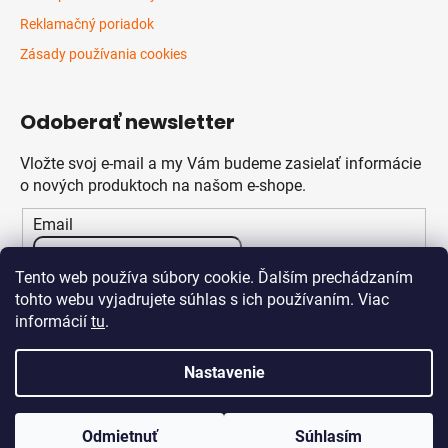
Reklamačný poriadok
Zásady používania cookies
Odoberať newsletter
Vložte svoj e-mail a my Vám budeme zasielať informácie
o nových produktoch na našom e-shope.
Email
Vložením e-mailu súhlasíte s
podmienkami ochrany
Tento web používa súbory cookie. Ďalším prechádzaním
osobných údajov
tohto webu vyjadrujete súhlas s ich používaním. Viac
informácií
tu
.
PRIHLÁSIŤ SA
Nastavenie
Odmietnuť
Súhlasím
Vytvoril Shoptet