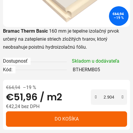
€64,94
–19 %
Bramac Therm Basic
160 mm je tepelne izolačný prvok
určený na zateplenie striech zložitých tvarov, ktorý
neobsahuje poistnú hydroizolačnú fóliu.
Dostupnosť
Skladom u dodávateľa
Kód:
BTHERMB05
€64,94
–19 %
€51,96
/ m2
€42,24 bez DPH
Jednotková cena:
DO KOŠÍKA