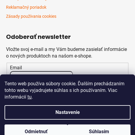
Reklamačný poriadok
Zásady používania cookies
Odoberať newsletter
Vložte svoj e-mail a my Vám budeme zasielať informácie
o nových produktoch na našom e-shope.
Email
Vložením e-mailu súhlasíte s
podmienkami ochrany
Tento web používa súbory cookie. Ďalším prechádzaním
osobných údajov
tohto webu vyjadrujete súhlas s ich používaním. Viac
informácií
tu
.
PRIHLÁSIŤ SA
Nastavenie
Odmietnuť
Súhlasím
Vytvoril Shoptet