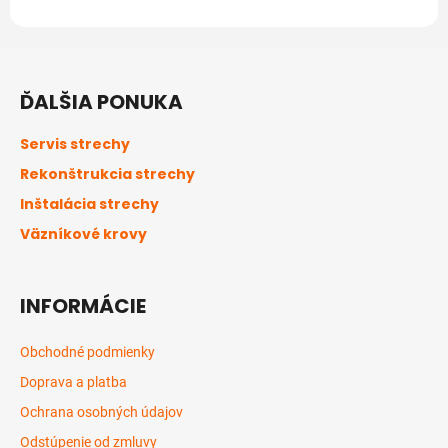
Z
á
ĎALŠIA PONUKA
p
ä
Servis strechy
t
Rekonštrukcia strechy
i
Inštalácia strechy
e
Väzníkové krovy
INFORMÁCIE
Obchodné podmienky
Doprava a platba
Ochrana osobných údajov
Odstúpenie od zmluvy