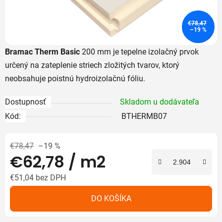
€78,47
–19 %
Bramac Therm Basic
200 mm je tepelne izolačný prvok
určený na zateplenie striech zložitých tvarov, ktorý
neobsahuje poistnú hydroizolačnú fóliu.
Dostupnosť
Skladom u dodávateľa
Kód:
BTHERMB07
€78,47
–19 %
€62,78
/ m2
€51,04 bez DPH
Jednotková cena:
DO KOŠÍKA