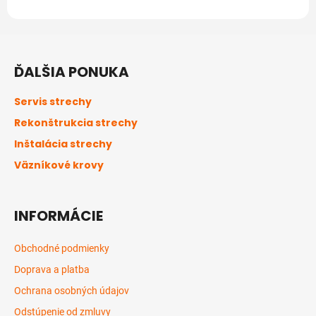
Z
á
ĎALŠIA PONUKA
p
ä
Servis strechy
t
Rekonštrukcia strechy
i
Inštalácia strechy
e
Väzníkové krovy
INFORMÁCIE
Obchodné podmienky
Doprava a platba
Ochrana osobných údajov
Odstúpenie od zmluvy