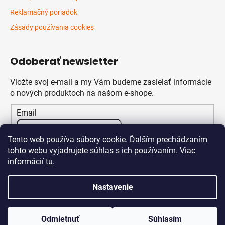
Reklamačný poriadok
Zásady používania cookies
Odoberať newsletter
Vložte svoj e-mail a my Vám budeme zasielať informácie
o nových produktoch na našom e-shope.
Email
Vložením e-mailu súhlasíte s
podmienkami ochrany
Tento web používa súbory cookie. Ďalším prechádzaním
osobných údajov
tohto webu vyjadrujete súhlas s ich používaním. Viac
informácií
tu
.
PRIHLÁSIŤ SA
Nastavenie
Odmietnuť
Súhlasím
Vytvoril Shoptet