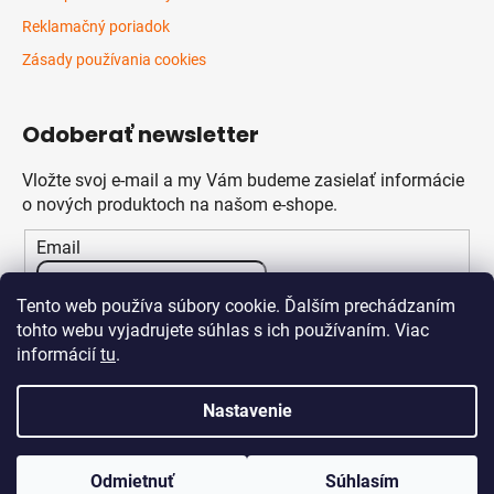
Reklamačný poriadok
Zásady používania cookies
Odoberať newsletter
Vložte svoj e-mail a my Vám budeme zasielať informácie
o nových produktoch na našom e-shope.
Email
Vložením e-mailu súhlasíte s
podmienkami ochrany
Tento web používa súbory cookie. Ďalším prechádzaním
osobných údajov
tohto webu vyjadrujete súhlas s ich používaním. Viac
informácií
tu
.
PRIHLÁSIŤ SA
Nastavenie
Odmietnuť
Súhlasím
Vytvoril Shoptet