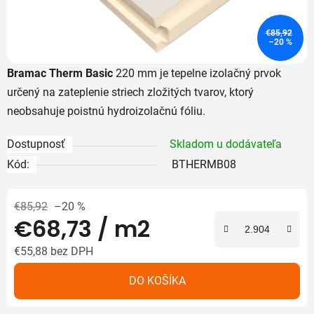
€85,92
–20 %
Bramac Therm Basic
220 mm je tepelne izolačný prvok
určený na zateplenie striech zložitých tvarov, ktorý
neobsahuje poistnú hydroizolačnú fóliu.
Dostupnosť
Skladom u dodávateľa
Kód:
BTHERMB08
€85,92
–20 %
€68,73
/ m2
€55,88 bez DPH
Jednotková cena:
DO KOŠÍKA