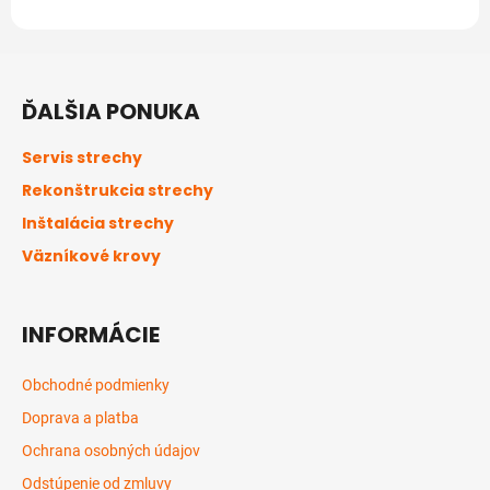
Z
á
ĎALŠIA PONUKA
p
ä
Servis strechy
t
Rekonštrukcia strechy
i
Inštalácia strechy
e
Väzníkové krovy
INFORMÁCIE
Obchodné podmienky
Doprava a platba
Ochrana osobných údajov
Odstúpenie od zmluvy