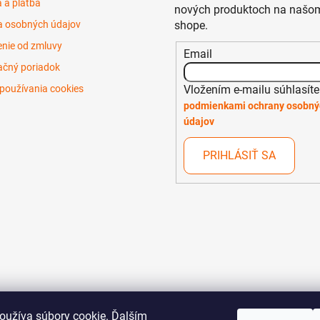
 a platba
nových produktoch na našom
 osobných údajov
shope.
nie od zmluvy
Email
čný poriadok
Vložením e-mailu súhlasíte
používania cookies
podmienkami ochrany osobný
údajov
PRIHLÁSIŤ SA
oužíva súbory cookie. Ďalším