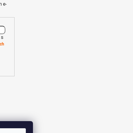
 e-
 s
ch