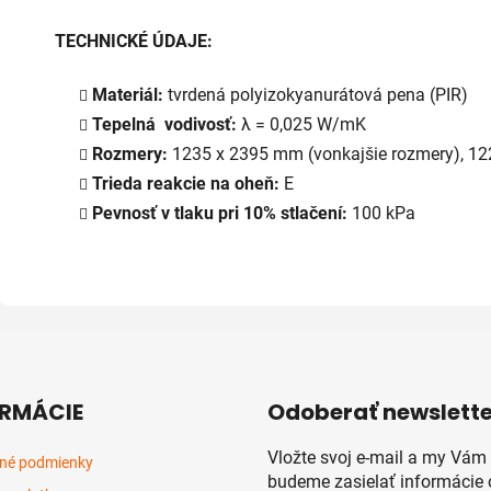
TECHNICKÉ ÚDAJE:
Materiál:
tvrdená polyizokyanurátová pena (PIR)
Tepelná vodivosť:
λ = 0,025 W/mK
Rozmery:
1235 x 2395 mm (vonkajšie rozmery), 12
Trieda reakcie na oheň:
E
Pevnosť v tlaku pri 10% stlačení:
100 kPa
RMÁCIE
Odoberať newslette
Vložte svoj e-mail a my Vám
né podmienky
budeme zasielať informácie 