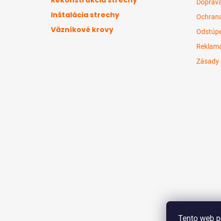
Doprava
i
Inštalácia strechy
e
Ochrana
Väzníkové krovy
Odstúpe
Reklama
Zásady 
Tento web p