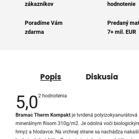
zákazníkov
hodnotenie
Poradíme Vám
Predaný mat
zdarma
7+ mil. EUR
Popis
Diskusia
5,0
Priemerné
2 hodnotenia
hodnotenie
produktu
je
Bramac Therm Kompakt
je tvrdená polyizokyanurátová
5,0
z
minerálnym flísom 310g/m2. Je odolná voči biologickým
5
hviezdičiek.
hmyz a hlodavce. Na vrchnej strane sa nachádza nakaš