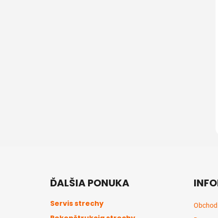
Z
á
ĎALŠIA PONUKA
INFO
p
ä
Servis strechy
Obchod
t
Rekonštrukcia strechy