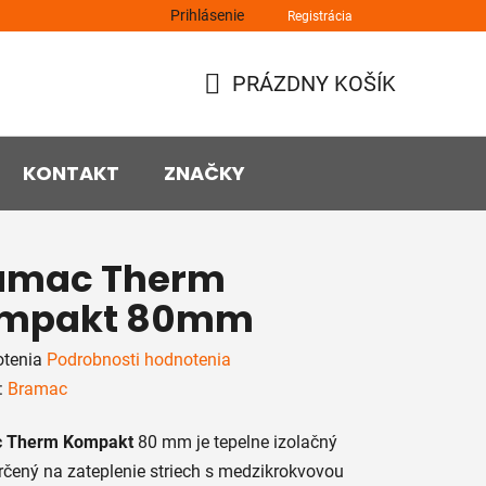
Prihlásenie
Registrácia
PRÁZDNY KOŠÍK
NÁKUPNÝ
KOŠÍK
KONTAKT
ZNAČKY
amac Therm
mpakt 80mm
rné
otenia
Podrobnosti hodnotenia
enie
:
Bramac
tu
 Therm Kompakt
80 mm je tepelne izolačný
rčený na zateplenie striech s medzikrokvovou