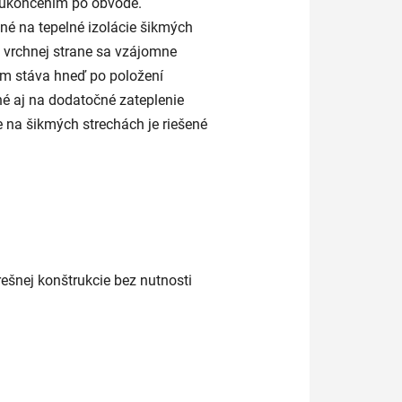
m ukončením po obvode.
é na tepelné izolácie šikmých
 vrchnej strane sa vzájomne
ém stáva hneď po položení
né aj na dodatočné zateplenie
e na šikmých strechách je riešené
rešnej konštrukcie bez nutnosti