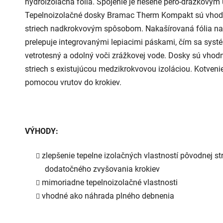
hydroizolačná fólia. Spojenie je riešené pero-drážkový
Tepelnoizolačné dosky Bramac Therm Kompakt sú vhodn
striech nadkrokvovým spôsobom. Nakašírovaná fólia na
prelepuje integrovanými lepiacimi páskami, čím sa syst
vetrotesný a odolný voči zrážkovej vode. Dosky sú vhod
striech s existujúcou medzikrokvovou izoláciou. Kotveni
pomocou vrutov do krokiev.
VÝHODY:
zlepšenie tepelne izolačných vlastností pôvodnej st
dodatočného zvyšovania krokiev
mimoriadne tepelnoizolačné vlastnosti
vhodné ako náhrada plného debnenia