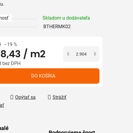
ou.
nosť
Skladom u dodávateľa
iek.
BTHERMK02
3
–19 %
8,43
/ m2
4 bez DPH
tková cena:
DO KOŠÍKA
Opýtať sa
Strážiť
ať
alé
Podporujeme šport