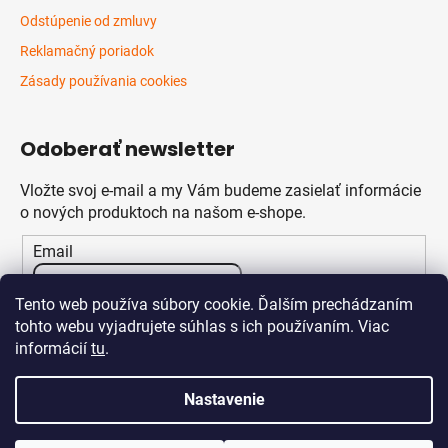
Odstúpenie od zmluvy
Reklamačný poriadok
Zásady používania cookies
Odoberať newsletter
Vložte svoj e-mail a my Vám budeme zasielať informácie
o nových produktoch na našom e-shope.
Email
Vložením e-mailu súhlasíte s
podmienkami ochrany
Tento web používa súbory cookie. Ďalším prechádzaním
osobných údajov
tohto webu vyjadrujete súhlas s ich používaním. Viac
informácií
tu
.
PRIHLÁSIŤ SA
Nastavenie