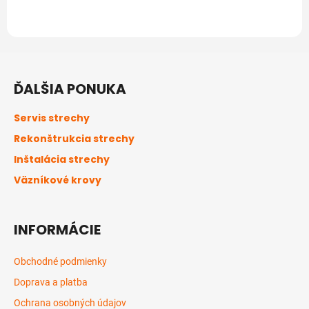
Z
á
ĎALŠIA PONUKA
p
ä
Servis strechy
t
Rekonštrukcia strechy
i
Inštalácia strechy
e
Väzníkové krovy
INFORMÁCIE
Obchodné podmienky
Doprava a platba
Ochrana osobných údajov