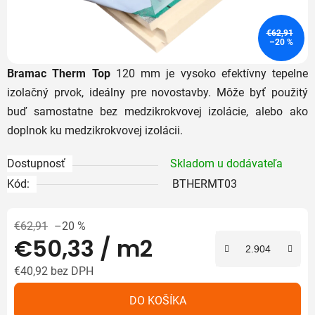
€62,91
–20 %
Bramac Therm Top
120 mm je vysoko efektívny tepelne
izolačný prvok, ideálny pre novostavby. Môže byť použitý
buď samostatne bez medzikrokvovej izolácie, alebo ako
doplnok ku medzikrokvovej izolácii.
Dostupnosť
Skladom u dodávateľa
Kód:
BTHERMT03
€62,91
–20 %
€50,33
/ m2
€40,92 bez DPH
Jednotková cena:
DO KOŠÍKA