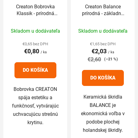
r
Creaton Bobrovka
Creaton Balance
o
Klassik - prírodná
prírodná - základná
d
červená 1/1
1/1
u
Priemerné
Priemerné
Skladom u dodávateľa
Skladom u dodávateľa
k
hodnotenie
hodnotenie
t
produktu
produktu
€0,65 bez DPH
€1,65 bez DPH
o
€0,80
€2,03
je
je
/ ks
/ ks
v
5,0
€2,60
5,0
(–21 %)
z
z
DO KOŠÍKA
5
5
DO KOŠÍKA
hviezdičiek.
hviezdičiek.
Bobrovka CREATON
Keramická škridla
spája estetiku a
BALANCE je
funkčnosť, vytvárajúc
ekonomická voľba v
uchvacujúcu strešnú
podobe plochej
krytinu.
holandskej škridly.