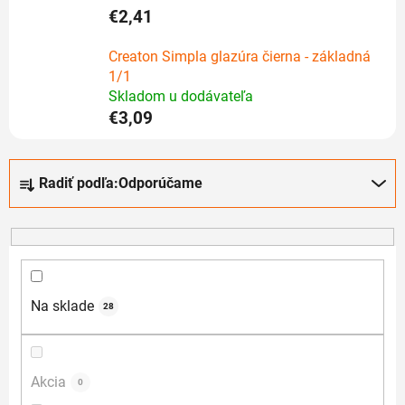
€2,41
Creaton Simpla glazúra čierna - základná
1/1
Skladom u dodávateľa
€3,09
R
Radiť podľa:
Odporúčame
a
d
e
n
i
e
Na sklade
28
p
r
o
Akcia
0
d