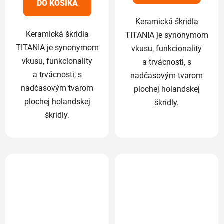
DO KOŠÍKA
hviezdičiek.
hviezdičiek.
Keramická škridla
Keramická škridla
TITANIA je synonymom
TITANIA je synonymom
vkusu, funkcionality
vkusu, funkcionality
a trvácnosti, s
a trvácnosti, s
nadčasovým tvarom
nadčasovým tvarom
plochej holandskej
plochej holandskej
škridly.
škridly.