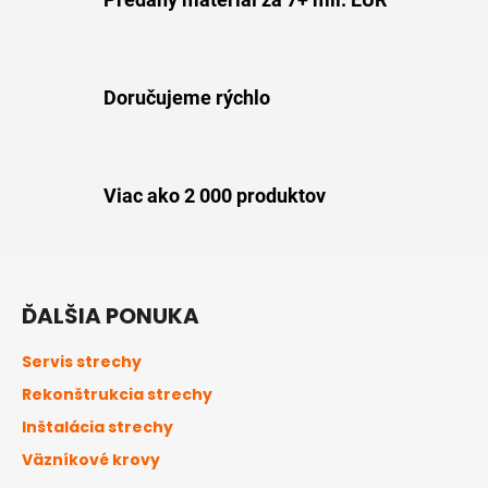
u
Doručujeme rýchlo
Viac ako 2 000 produktov
Z
á
ĎALŠIA PONUKA
p
ä
Servis strechy
t
Rekonštrukcia strechy
i
Inštalácia strechy
e
Väzníkové krovy