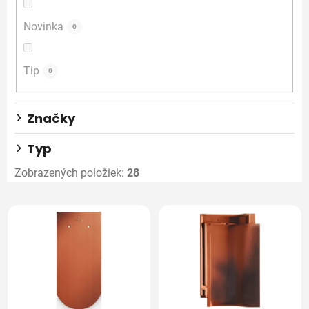
u
Novinka
0
k
t
o
Tip
0
v
Značky
Typ
Zobrazených položiek:
28
V
ý
p
i
s
p