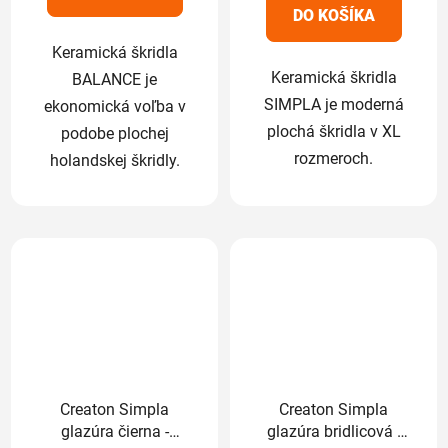
5
5
DO KOŠÍKA
hviezdičiek.
hviezdičiek.
Keramická škridla
Keramická škridla
BALANCE je
SIMPLA je moderná
ekonomická voľba v
plochá škridla v XL
podobe plochej
rozmeroch.
holandskej škridly.
Creaton Simpla
Creaton Simpla
glazúra čierna -
glazúra bridlicová -