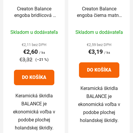
Creaton Balance
Creaton Balance
engoba bridlicová -
engoba čierna matná
základná 1/1
- základná 1/1
Priemerné
Priemerné
Skladom u dodávateľa
Skladom u dodávateľa
hodnotenie
hodnotenie
produktu
produktu
€2,11 bez DPH
€2,59 bez DPH
€2,60
€3,19
je
je
/ ks
/ ks
€3,32
5,0
5,0
(–21 %)
z
z
DO KOŠÍKA
5
5
DO KOŠÍKA
hviezdičiek.
hviezdičiek.
Keramická škridla
Keramická škridla
BALANCE je
BALANCE je
ekonomická voľba v
ekonomická voľba v
podobe plochej
podobe plochej
holandskej škridly.
holandskej škridly.