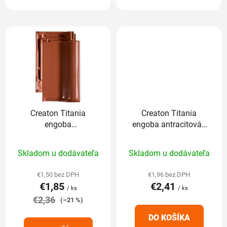
Creaton Titania
Creaton Titania
engoba
engoba antracitová -
medenočervená -
základná 1/1
Priemerné
Priemerné
základná 1/1
Skladom u dodávateľa
Skladom u dodávateľa
hodnotenie
hodnotenie
produktu
produktu
€1,50 bez DPH
€1,96 bez DPH
€1,85
€2,41
je
je
/ ks
/ ks
€2,36
5,0
5,0
(–21 %)
z
z
DO KOŠÍKA
5
5