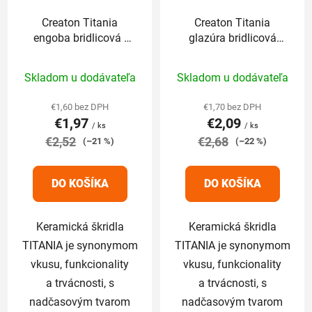
Creaton Titania
Creaton Titania
engoba bridlicová -
glazúra bridlicová
základná 1/1
(finesse) - základná
Priemerné
Priemerné
1/1
Skladom u dodávateľa
Skladom u dodávateľa
hodnotenie
hodnotenie
produktu
produktu
€1,60 bez DPH
€1,70 bez DPH
€1,97
€2,09
je
je
/ ks
/ ks
€2,52
5,0
€2,68
5,0
(–21 %)
(–22 %)
z
z
5
5
DO KOŠÍKA
DO KOŠÍKA
hviezdičiek.
hviezdičiek.
Keramická škridla
Keramická škridla
TITANIA je synonymom
TITANIA je synonymom
vkusu, funkcionality
vkusu, funkcionality
a trvácnosti, s
a trvácnosti, s
nadčasovým tvarom
nadčasovým tvarom