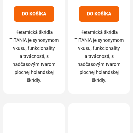
4,9
5,0
z
z
DO KOŠÍKA
DO KOŠÍKA
5
5
hviezdičiek.
hviezdičiek.
Keramická škridla
Keramická škridla
TITANIA je synonymom
TITANIA je synonymom
vkusu, funkcionality
vkusu, funkcionality
a trvácnosti, s
a trvácnosti, s
nadčasovým tvarom
nadčasovým tvarom
plochej holandskej
plochej holandskej
škridly.
škridly.