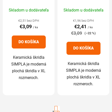
základná 1/1
základná 1/1
Priemerné
Priemerné
Skladom u dodávateľa
Skladom u dodávateľa
hodnotenie
hodnotenie
produktu
produktu
€2,51 bez DPH
€1,96 bez DPH
€3,09
€2,41
je
je
/ ks
/ ks
5,0
€3,09
5,0
(–22 %)
z
z
DO KOŠÍKA
5
5
DO KOŠÍKA
hviezdičiek.
hviezdičiek.
Keramická škridla
Keramická škridla
SIMPLA je moderná
SIMPLA je moderná
plochá škridla v XL
plochá škridla v XL
rozmeroch.
rozmeroch.
S