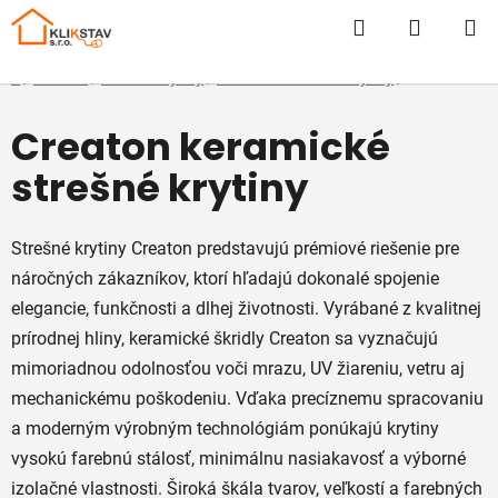
Prejsť
Hľadať
NÁKUP
na
obsah
KOŠÍK
Domov
/
E-SHOP
/
Strešné krytiny
/
Keramické strešné krytiny
/
Creaton
Creaton keramické
strešné krytiny
Strešné krytiny Creaton predstavujú prémiové riešenie pre
náročných zákazníkov, ktorí hľadajú dokonalé spojenie
elegancie, funkčnosti a dlhej životnosti. Vyrábané z kvalitnej
prírodnej hliny, keramické škridly Creaton sa vyznačujú
mimoriadnou odolnosťou voči mrazu, UV žiareniu, vetru aj
mechanickému poškodeniu. Vďaka precíznemu spracovaniu
a moderným výrobným technológiám ponúkajú krytiny
vysokú farebnú stálosť, minimálnu nasiakavosť a výborné
izolačné vlastnosti. Široká škála tvarov, veľkostí a farebných