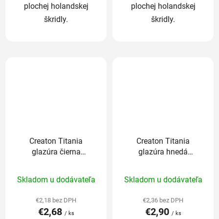
plochej holandskej
plochej holandskej
škridly.
škridly.
Creaton Titania
Creaton Titania
glazúra čierna
glazúra hnedá
(finesse) - základná
(noblesse) - základná
Priemerné
Priemerné
1/1
1/1
Skladom u dodávateľa
Skladom u dodávateľa
hodnotenie
hodnotenie
produktu
produktu
€2,18 bez DPH
€2,36 bez DPH
€2,68
€2,90
je
je
/ ks
/ ks