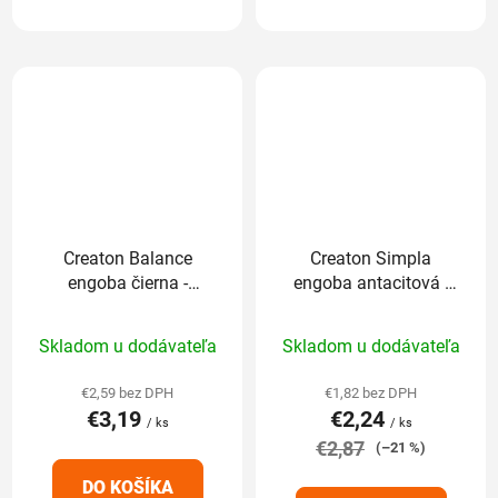
Creaton Balance
Creaton Simpla
engoba čierna -
engoba antacitová -
základná 1/1
základná 1/1
Priemerné
Priemerné
Skladom u dodávateľa
Skladom u dodávateľa
hodnotenie
hodnotenie
produktu
produktu
€2,59 bez DPH
€1,82 bez DPH
€3,19
€2,24
je
je
/ ks
/ ks
5,0
€2,87
4,8
(–21 %)
z
z
DO KOŠÍKA