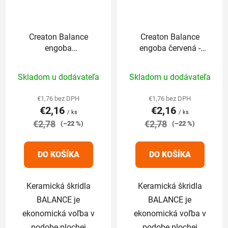
Creaton Balance
Creaton Balance
engoba
engoba červená -
medenočervená -
základná 1/1
Priemerné
Priemerné
základná 1/1
Skladom u dodávateľa
Skladom u dodávateľa
hodnotenie
hodnotenie
produktu
produktu
€1,76 bez DPH
€1,76 bez DPH
€2,16
€2,16
je
je
/ ks
/ ks
€2,78
4,7
€2,78
5,0
(–22 %)
(–22 %)
z
z
5
5
DO KOŠÍKA
DO KOŠÍKA
hviezdičiek.
hviezdičiek.
Keramická škridla
Keramická škridla
BALANCE je
BALANCE je
ekonomická voľba v
ekonomická voľba v
podobe plochej
podobe plochej