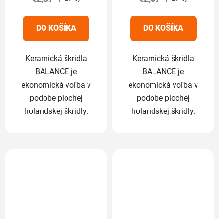
z
z
5
5
DO KOŠÍKA
DO KOŠÍKA
hviezdičiek.
hviezdičiek.
Keramická škridla
Keramická škridla
BALANCE je
BALANCE je
ekonomická voľba v
ekonomická voľba v
podobe plochej
podobe plochej
holandskej škridly.
holandskej škridly.