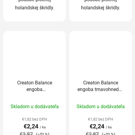
holandskej škridly.
holandskej škridly.
Creaton Balance
Creaton Balance
engoba
engoba tmavohnedá -
vínovočervená -
základná 1/1
Priemerné
Priemerné
základná 1/1
Skladom u dodávateľa
Skladom u dodávateľa
hodnotenie
hodnotenie
produktu
produktu
€1,82 bez DPH
€1,82 bez DPH
€2,24
€2,24
je
je
/ ks
/ ks
€2,87
5,0
€2,87
5,0
(–21 %)
(–21 %)