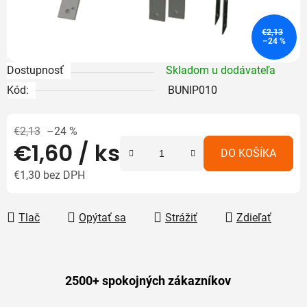
€2,13
–24 %
Dostupnosť
Skladom u dodávateľa
Kód:
BUNIP010
€2,13
–24 %
€1,60
/ ks
DO KOŠÍKA
€1,30 bez DPH
Jednotková cena:
Tlač
Opýtať sa
Strážiť
Zdieľať
2500+ spokojných zákazníkov