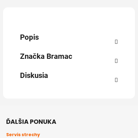
Popis
Značka
Bramac
Diskusia
Z
á
ĎALŠIA PONUKA
p
ä
Servis strechy