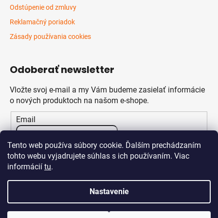
Odstúpenie od zmluvy
Reklamačný poriadok
Zásady používania cookies
Odoberať newsletter
Vložte svoj e-mail a my Vám budeme zasielať informácie
o nových produktoch na našom e-shope.
Email
Vložením e-mailu súhlasíte s
podmienkami ochrany
Tento web používa súbory cookie. Ďalším prechádzaním
osobných údajov
tohto webu vyjadrujete súhlas s ich používaním. Viac
informácií
tu
.
PRIHLÁSIŤ SA
Nastavenie