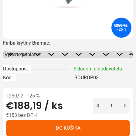
€250,92
–25 %
Farba krytiny Bramac:
Dostupnosť
Skladom u dodávateľa
Kód:
BDUROP03
€250,92
–25 %
€188,19
/ ks
€153
bez DPH
Jednotková cena:
DO KOŠÍKA