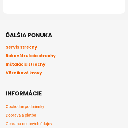
Z
á
ĎALŠIA PONUKA
p
ä
Servis strechy
t
Rekonštrukcia strechy
i
Inštalácia strechy
e
Väzníkové krovy
INFORMÁCIE
Obchodné podmienky
Doprava a platba
Ochrana osobných údajov