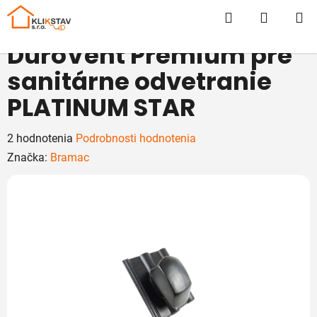
Prejsť
Hľadať
NÁKUP
na
obsah
KOŠÍK
DuroVent Premium pre
sanitárne odvetranie
PLATINUM STAR
Priemerné
2 hodnotenia
Podrobnosti hodnotenia
hodnotenie
Značka:
Bramac
produktu
je
5,0
z
5
hviezdičiek.