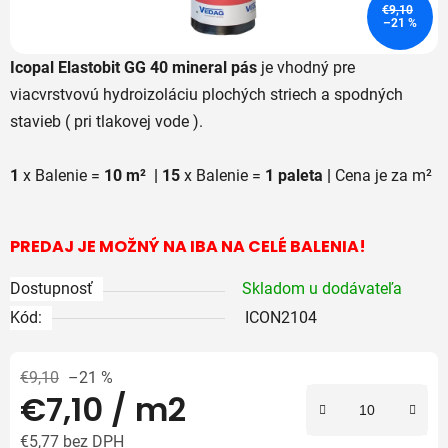
€9,10
–21 %
Icopal Elastobit GG 40 mineral
pás
je vhodný pre
viacvrstvovú hydroizoláciu plochých striech a spodných
stavieb ( pri tlakovej vode ).
1
x Balenie =
10 m² | 15
x Balenie =
1 paleta |
Cena je za m²
PREDAJ JE MOŽNÝ NA IBA NA CELÉ BALENIA!
Dostupnosť
Skladom u dodávateľa
Kód:
ICON2104
€9,10
–21 %
€7,10
/ m2
€5,77 bez DPH