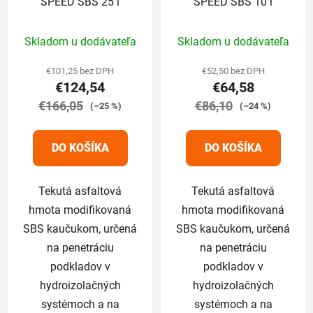
SPEED SBS 25 l
SPEED SBS 10 l
Priemerné
Priemerné
Skladom u dodávateľa
Skladom u dodávateľa
hodnotenie
hodnotenie
produktu
produktu
€101,25 bez DPH
€52,50 bez DPH
€124,54
€64,58
je
je
€166,05
5,0
€86,10
5,0
(–25 %)
(–24 %)
z
z
5
5
DO KOŠÍKA
DO KOŠÍKA
hviezdičiek.
hviezdičiek.
Tekutá asfaltová
Tekutá asfaltová
hmota modifikovaná
hmota modifikovaná
SBS kaučukom, určená
SBS kaučukom, určená
na penetráciu
na penetráciu
podkladov v
podkladov v
hydroizolačných
hydroizolačných
systémoch a na
systémoch a na