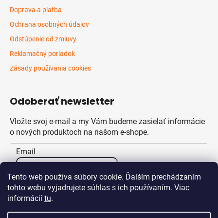
Doprava a platba
Ochrana osobných údajov
Odstúpenie od zmluvy
Reklamačný poriadok
Zásady používania cookies
Odoberať newsletter
Vložte svoj e-mail a my Vám budeme zasielať informácie
o nových produktoch na našom e-shope.
Email
Vložením e-mailu súhlasíte s
podmienkami ochrany
Tento web používa súbory cookie. Ďalším prechádzaním
osobných údajov
tohto webu vyjadrujete súhlas s ich používaním. Viac
informácií
tu
.
PRIHLÁSIŤ SA