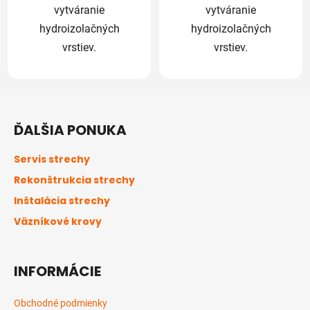
vytváranie
vytváranie
hydroizolačných
hydroizolačných
vrstiev.
vrstiev.
Z
á
ĎALŠIA PONUKA
p
ä
Servis strechy
t
Rekonštrukcia strechy
i
Inštalácia strechy
e
Väzníkové krovy
INFORMÁCIE
Obchodné podmienky