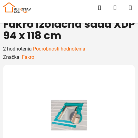
Prejsť
Hľadať
NÁKUP
na
obsah
KOŠÍK
Fakro izolačná sada XDP
94 x 118 cm
Priemerné
2 hodnotenia
Podrobnosti hodnotenia
hodnotenie
Značka:
Fakro
produktu
je
5,0
z
5
hviezdičiek.