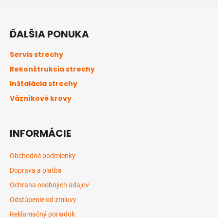
Z
á
ĎALŠIA PONUKA
p
ä
Servis strechy
t
Rekonštrukcia strechy
i
Inštalácia strechy
e
Väzníkové krovy
INFORMÁCIE
Obchodné podmienky
Doprava a platba
Ochrana osobných údajov
Odstúpenie od zmluvy
Reklamačný poriadok