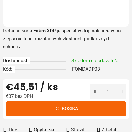
Izolačná sada
Fakro XDP
je špeciálny doplnok určený na
zlepšenie tepelnoizolačných vlastností podkrovných
schodov.
Dostupnosť
Skladom u dodávateľa
Kód:
FOMDXDP08
€45,51
/ ks
€37 bez DPH
Jednotková cena:
DO KOŠÍKA
Tlač
Opýtať sa
Strážiť
Zdieľať