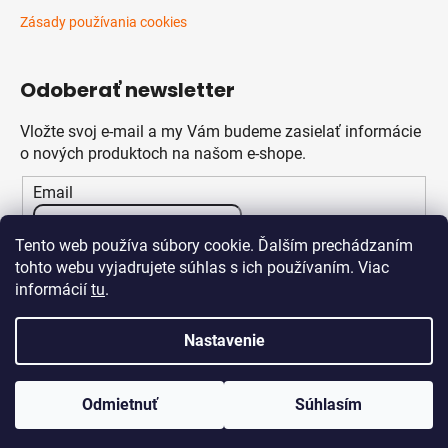
Zásady používania cookies
Odoberať newsletter
Vložte svoj e-mail a my Vám budeme zasielať informácie
o nových produktoch na našom e-shope.
Email
Vložením e-mailu súhlasíte s
podmienkami ochrany
Tento web používa súbory cookie. Ďalším prechádzaním
osobných údajov
tohto webu vyjadrujete súhlas s ich používaním. Viac
informácií
tu
.
PRIHLÁSIŤ SA
Nastavenie
Odmietnuť
Súhlasím
Vytvoril Shoptet
Copyright 2026
Klikstav.sk
. Všetky práva vyhradené.