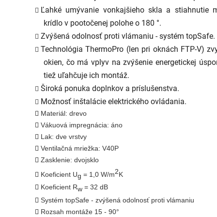
Ľahké umývanie vonkajšieho skla a stiahnutie m
krídlo v pootočenej polohe o 180 °.
Zvýšená odolnosť proti vlámaniu - systém topSafe.
Technológia ThermoPro (len pri oknách FTP-V) zvy
okien, čo má vplyv na zvýšenie energetickej úsporn
tiež uľahčuje ich montáž.
Široká ponuka doplnkov a príslušenstva.
Možnosť inštalácie elektrického ovládania.
Materiál: drevo
Vákuová impregnácia: áno
Lak: dve vrstvy
Ventilačná mriežka: V40P
Zasklenie: dvojsklo
2
Koeficient U
= 1,0 W/m
K
g
Koeficient R
= 32 dB
w
Systém topSafe - zvýšená odolnosť proti vlámaniu
Rozsah montáže 15 - 90°