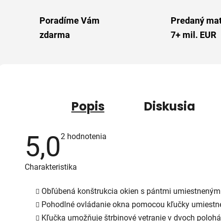
Poradíme Vám
Predaný mat
zdarma
7+ mil. EUR
Popis
Diskusia
5,0
Priemerné
2 hodnotenia
hodnotenie
produktu
je
Charakteristika
5,0
z
5
Obľúbená konštrukcia okien s pántmi umiestnenými
hviezdičiek.
Pohodlné ovládanie okna pomocou kľučky umiestnene
Kľučka umožňuje štrbinové vetranie v dvoch polohá