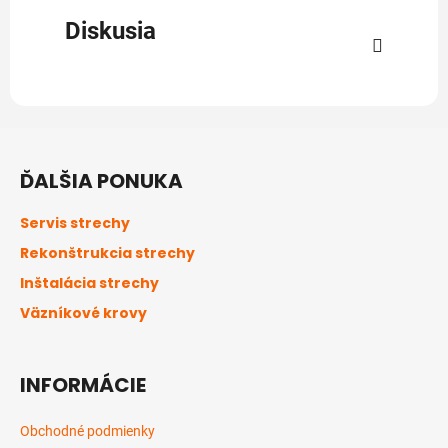
Diskusia
Z
á
ĎALŠIA PONUKA
p
ä
Servis strechy
t
Rekonštrukcia strechy
i
Inštalácia strechy
e
Väzníkové krovy
INFORMÁCIE
Obchodné podmienky