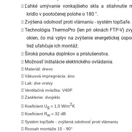
Ľahké umývanie vonkajšieho skla a stiahnutie m
krídlo v pootočenej polohe o 180 °.
Zvýšená odolnosť proti vlámaniu - systém topSafe.
Technológia ThermoPro (len pri oknách FTP-V) zvy
okien, čo má vplyv na zvýšenie energetickej úsporn
tiež uľahčuje ich montáž.
Široká ponuka doplnkov a príslušenstva.
Možnosť inštalácie elektrického ovládania.
Materiál: drevo
Vákuová impregnácia: áno
Lak: dve vrstvy
Ventilačná mriežka: V40P
Zasklenie: dvojsklo
2
Koeficient U
= 1,0 W/m
K
g
Koeficient R
= 32 dB
w
Systém topSafe - zvýšená odolnosť proti vlámaniu
Rozsah montáže 15 - 90°