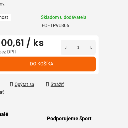
ov.
nosť
Skladom u dodávateľa
iek.
FOFTPVU306
00,61
/ ks
bez DPH
tková cena:
DO KOŠÍKA
Opýtať sa
Strážiť
ať
alé
Podporujeme šport