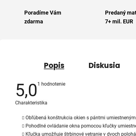
Poradíme Vám
Predaný mat
zdarma
7+ mil. EUR
Popis
Diskusia
5,0
Priemerné
1 hodnotenie
hodnotenie
produktu
je
Charakteristika
5,0
z
5
Obľúbená konštrukcia okien s pántmi umiestnenými
hviezdičiek.
Pohodlné ovládanie okna pomocou kľučky umiestnene
Kľučka umožňuje štrbinové vetranie v dvoch polohá