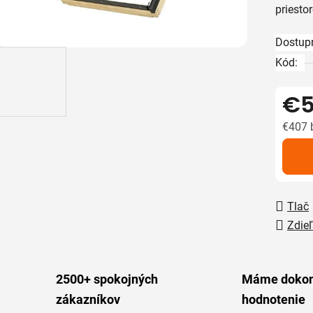
priestor
z
5
Dostup
hviezdič
Kód:
€5
€407 
Jedno
Tlač
Zdieľ
2500+ spokojných
Máme dokon
zákazníkov
hodnotenie