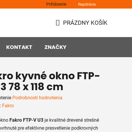
Prihlásenie
Registrácia
PRÁZDNY KOŠÍK
NÁKUPNÝ
KOŠÍK
KONTAKT
ZNAČKY
kro kyvné okno FTP-
3 78 x 118 cm
rné
tenie
Podrobnosti hodnotenia
enie
:
Fakro
tu
okno
Fakro FTP-V U3
je kvalitné drevené strešné
vrhnuté pre efektívne presvetlenie podkrovných