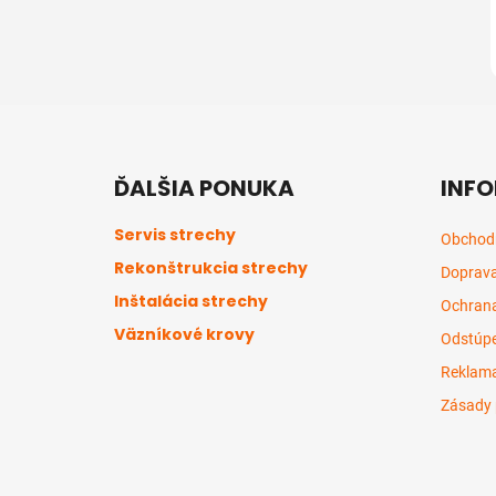
Z
á
ĎALŠIA PONUKA
INFO
p
ä
Servis strechy
Obchod
t
Rekonštrukcia strechy
Doprava
i
Inštalácia strechy
e
Ochrana
Väzníkové krovy
Odstúpe
Reklama
Zásady 