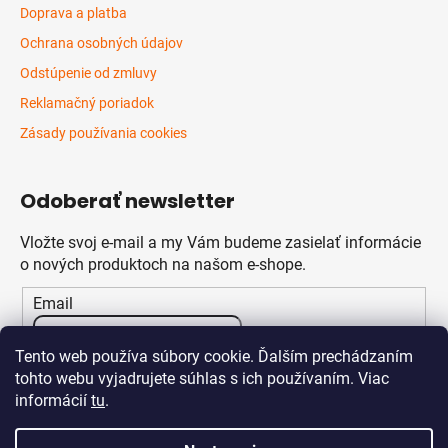
Doprava a platba
Ochrana osobných údajov
Odstúpenie od zmluvy
Reklamačný poriadok
Zásady používania cookies
Odoberať newsletter
Vložte svoj e-mail a my Vám budeme zasielať informácie
o nových produktoch na našom e-shope.
Email
Vložením e-mailu súhlasíte s
podmienkami ochrany
Tento web používa súbory cookie. Ďalším prechádzaním
osobných údajov
tohto webu vyjadrujete súhlas s ich používaním. Viac
informácií
tu
.
PRIHLÁSIŤ SA