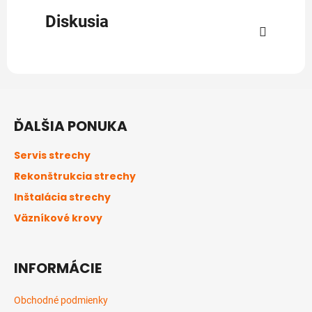
Diskusia
Z
á
ĎALŠIA PONUKA
p
ä
Servis strechy
t
Rekonštrukcia strechy
i
Inštalácia strechy
e
Väzníkové krovy
INFORMÁCIE
Obchodné podmienky