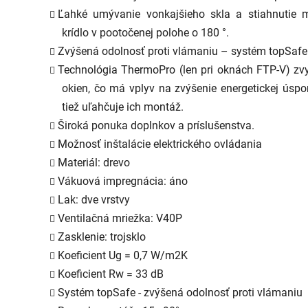
Ľahké umývanie vonkajšieho skla a stiahnutie m
krídlo v pootočenej polohe o 180 °.
Zvýšená odolnosť proti vlámaniu – systém topSafe
Technológia ThermoPro (len pri oknách FTP-V) zvy
okien, čo má vplyv na zvýšenie energetickej úsporn
tiež uľahčuje ich montáž.
Široká ponuka doplnkov a príslušenstva.
Možnosť inštalácie elektrického ovládania
Materiál: drevo
Vákuová impregnácia: áno
Lak: dve vrstvy
Ventilačná mriežka: V40P
Zasklenie: trojsklo
Koeficient Ug = 0,7 W/m2K
Koeficient Rw = 33 dB
Systém topSafe - zvýšená odolnosť proti vlámaniu