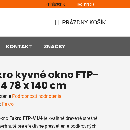
Prihlásenie
Registrácia
PRÁZDNY KOŠÍK
NÁKUPNÝ
KOŠÍK
KONTAKT
ZNAČKY
kro kyvné okno FTP-
4 78 x 140 cm
rné
tenie
Podrobnosti hodnotenia
enie
:
Fakro
tu
okno
Fakro FTP-V U4
je kvalitné drevené strešné
vrhnuté pre efektívne presvetlenie podkrovných