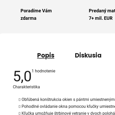
Poradíme Vám
Predaný mat
zdarma
7+ mil. EUR
Popis
Diskusia
5,0
Priemerné
1 hodnotenie
hodnotenie
produktu
je
Charakteristika
5,0
z
5
Obľúbená konštrukcia okien s pántmi umiestnenými
hviezdičiek.
Pohodlné ovládanie okna pomocou kľučky umiestnene
Kľučka umožňuje štrbinové vetranie v dvoch polohá