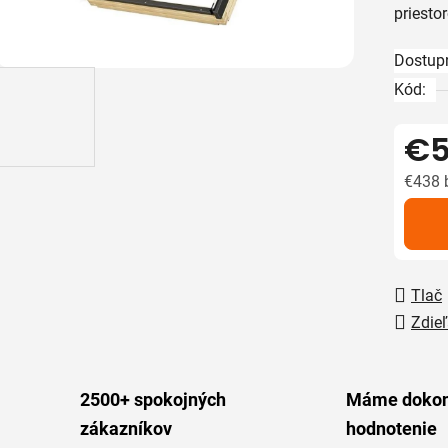
priestor
z
5
Dostup
hviezdič
Kód:
€5
€438 
Jedno
Tlač
Zdieľ
2500+ spokojných
Máme dokon
zákazníkov
hodnotenie