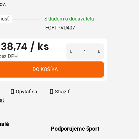
ov.
nosť
Skladom u dodávateľa
iek.
FOFTPVU407
38,74
/ ks
bez DPH
tková cena:
DO KOŠÍKA
Opýtať sa
Strážiť
ať
alé
Podporujeme šport