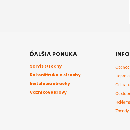
Z
á
ĎALŠIA PONUKA
INFO
p
ä
Servis strechy
Obchod
t
Rekonštrukcia strechy
Doprava
i
Inštalácia strechy
e
Ochrana
Väzníkové krovy
Odstúpe
Reklama
Zásady 