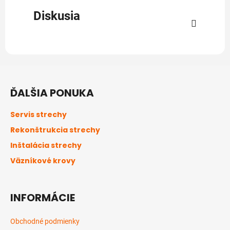
Diskusia
Z
á
ĎALŠIA PONUKA
p
ä
Servis strechy
t
Rekonštrukcia strechy
i
Inštalácia strechy
e
Väzníkové krovy
INFORMÁCIE
Obchodné podmienky