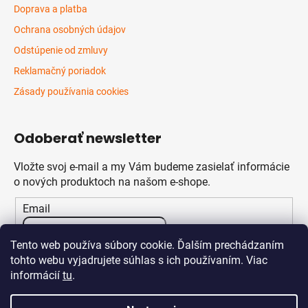
Doprava a platba
Ochrana osobných údajov
Odstúpenie od zmluvy
Reklamačný poriadok
Zásady používania cookies
Odoberať newsletter
Vložte svoj e-mail a my Vám budeme zasielať informácie
o nových produktoch na našom e-shope.
Email
Vložením e-mailu súhlasíte s
podmienkami ochrany
Tento web používa súbory cookie. Ďalším prechádzaním
osobných údajov
tohto webu vyjadrujete súhlas s ich používaním. Viac
informácií
tu
.
PRIHLÁSIŤ SA