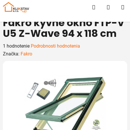
Prejsť
Hľadať
NÁKUP
na
obsah
KOŠÍK
Fakro kyvné okno FTP-V
U5 Z-Wave 94 x 118 cm
Priemerné
1 hodnotenie
Podrobnosti hodnotenia
hodnotenie
Značka:
Fakro
produktu
je
5,0
z
5
hviezdičiek.